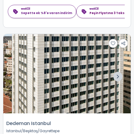
Sepette ek %8'e varan indirim
Peşin Fiyatına 3 Taksit
Dedeman Istanbul
İstanbul
Beşiktaş
Gayrettepe