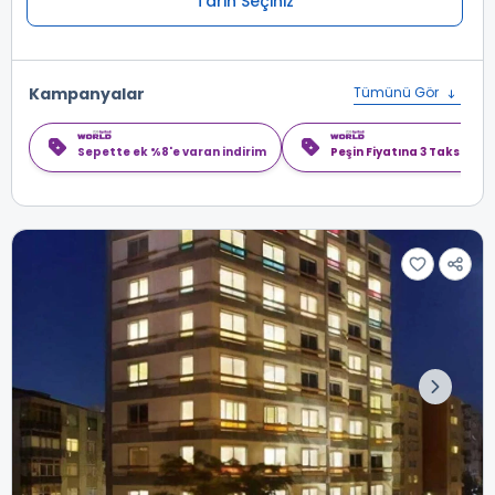
Tarih Seçiniz
Kampanyalar
Tümünü Gör
Sepette ek %8'e varan indirim
Peşin Fiyatına 3 Taksit