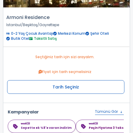
Armoni Residence
İstanbul
Beşiktaş
Gayrettepe
0-2 Yaş Çocuk Avantajı
Merkezi Konum
Şehir Oteli
Butik Otel
Taksitli Satış
Seçtiğiniz tarih için sizi arayalım.
Fiyat için tarih seçmelisiniz
Tarih Seçiniz
Kampanyalar
Tümünü Gör
Sepette ek %8'e varan indirim
Peşin Fiyatına 3 Taksit