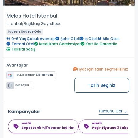
Melas Hotel Istanbul
İstanbul
Beşiktaş
Gayrettepe
İadesiz Sadece Oda
0-6 Yaş Çocuk Avantajı
Şehir Oteli
İş Oteli
Aile Oteli
Termal Otel
Kredi Kartı Gerekmiyor
Kart ile Garantile
Taksitli Satış
Avantajlar
Fiyat için tarih seçmelisiniz
TB Club Kazancın
338 TB Puan
Tarih Seçiniz
İptal Koşulu
Kampanyalar
Tümünü Gör
Sepette ek %8'e varan indirim
Peşin Fiyatına 3 Taksit