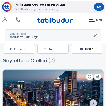
TatilBudur Otel ve Tur Fırsatları
Aç
TatilBudur uygulamasını aç
MENU
Gayrettepe
Harita
Filtreleme
Sıralama
Gayrettepe Otelleri
(7)