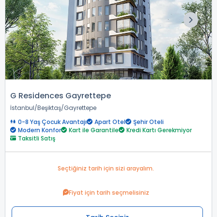
G Residences Gayrettepe
İstanbul
Beşiktaş
Gayrettepe
0-8 Yaş Çocuk Avantajı
Apart Otel
Şehir Oteli
Modern Konfor
Kart ile Garantile
Kredi Kartı Gerekmiyor
Taksitli Satış
Seçtiğiniz tarih için sizi arayalım.
Fiyat için tarih seçmelisiniz