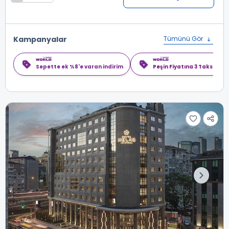
Kampanyalar
Tümünü Gör
Sepette ek %8'e varan indirim
Peşin Fiyatına 3 Taksit