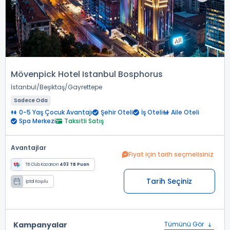
Mövenpick Hotel Istanbul Bosphorus
İstanbul
Beşiktaş
Gayrettepe
Sadece Oda
0-5 Yaş Çocuk Avantajı
Şehir Oteli
İş Oteli
Aile Oteli
Spa Merkezi
Taksitli Satış
Avantajlar
Fiyat için tarih seçmelisiniz
TB Club Kazancın
403 TB Puan
Tarih Seçiniz
İptal Koşulu
Kampanyalar
Tümünü Gör