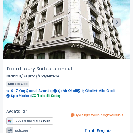
Taba Luxury Suites İstanbul
İstanbul
Beşiktaş
Gayrettepe
Sadece Oda
0-7 Yaş Çocuk Avantajı
Şehir Oteli
İş Oteli
Aile Oteli
Spa Merkezi
Taksitli Satış
Avantajlar
Fiyat için tarih seçmelisiniz
TB Club Kazancın
141 TB Puan
Tarih Seçiniz
İptal Koşulu