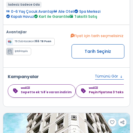
İadesiz Sadece Oda
0-6 Yaş Çocuk Avantajı
Aile Oteli
Spa Merkezi
Kapalı Havuz
Kart ile Garantile
Taksitli Satış
Avantajlar
Fiyat için tarih seçmelisiniz
TB Club Kazancın
355 TB Puan
Tarih Seçiniz
İptal Koşulu
Kampanyalar
Tümünü Gör
Sepette ek %8'e varan indirim
Peşin Fiyatına 3 Taksit