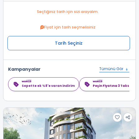
Seçtiğiniz tarih için sizi arayalım.
Fiyat için tarih seçmelisiniz
Tarih Seçiniz
Kampanyalar
Tümünü Gör
Sepette ek %8'e varan indirim
Peşin Fiyatına 3 Taksit