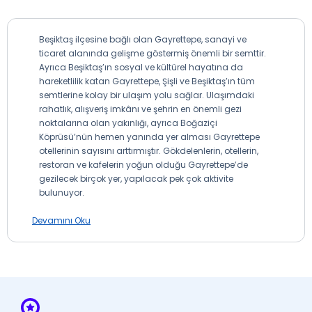
Beşiktaş ilçesine bağlı olan Gayrettepe, sanayi ve
ticaret alanında gelişme göstermiş önemli bir semttir.
Ayrıca Beşiktaş’ın sosyal ve kültürel hayatına da
hareketlilik katan Gayrettepe, Şişli ve Beşiktaş’ın tüm
semtlerine kolay bir ulaşım yolu sağlar. Ulaşımdaki
rahatlık, alışveriş imkânı ve şehrin en önemli gezi
noktalarına olan yakınlığı, ayrıca Boğaziçi
Köprüsü’nün hemen yanında yer alması Gayrettepe
otellerinin sayısını arttırmıştır. Gökdelenlerin, otellerin,
restoran ve kafelerin yoğun olduğu Gayrettepe’de
gezilecek birçok yer, yapılacak pek çok aktivite
bulunuyor.
Gayrettepe Gezilecek ve
Devamını Oku
Görülecek Yerler
Yıldız Korusu
: İstanbul’un dinlenme noktalarının
başında gelen Yıldız Korusu, Gayrettepe’ye olan yakın
konumu sebebiyle gezi listelerinde mutlaka yerini
almalı. Korunun içerisindeki göller, havuzlar,