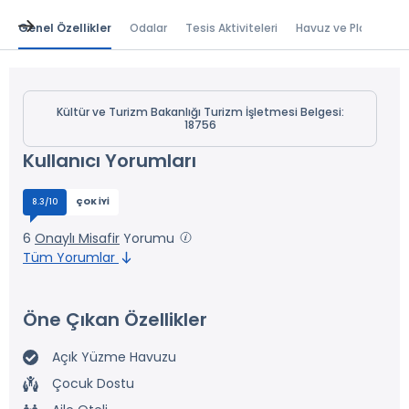
Genel Özellikler
Odalar
Tesis Aktiviteleri
Havuz ve Plaj
Bal
Kültür ve Turizm Bakanlığı Turizm İşletmesi Belgesi:
18756
Kullanıcı Yorumları
8.3/10
ÇOK İYI
6
Onaylı Misafir
Yorumu
Tüm Yorumlar
Öne Çıkan Özellikler
Açık Yüzme Havuzu
Çocuk Dostu