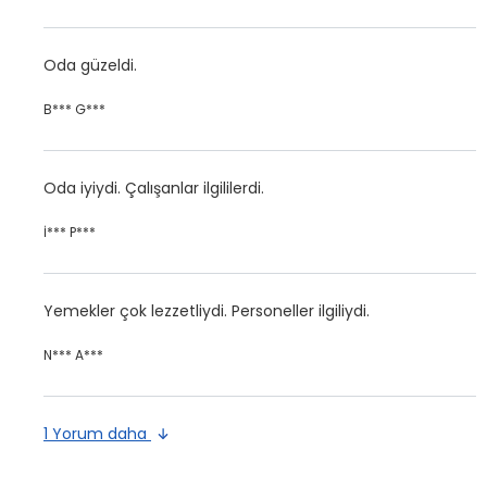
Oda güzeldi.
B*** G***
Oda iyiydi. Çalışanlar ilgililerdi.
İ*** P***
Yemekler çok lezzetliydi. Personeller ilgiliydi.
N*** A***
1 Yorum daha