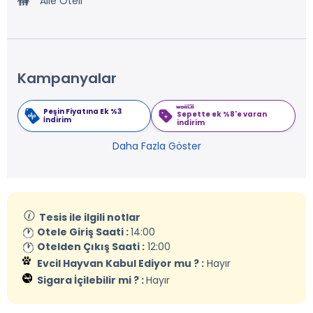
Aile Oteli
Kampanyalar
Peşin Fiyatına Ek %3
Sepette ek %8'e varan
İndirim
indirim
Daha Fazla Göster
Tesis ile ilgili notlar
Otele Giriş Saati :
14:00
Otelden Çıkış Saati :
12:00
Evcil Hayvan Kabul Ediyor mu ? :
Hayır
Sigara İçilebilir mi ? :
Hayır