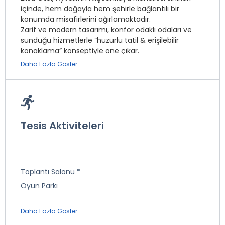
içinde, hem doğayla hem şehirle bağlantılı bir
konumda misafirlerini ağırlamaktadır.
Zarif ve modern tasarımı, konfor odaklı odaları ve
sunduğu hizmetlerle “huzurlu tatil & erişilebilir
konaklama” konseptiyle öne çıkar.
Daha Fazla Göster
Elisa Otel,
oda + kahvaltı (Oda Kahvaltı)
konseptiyle hizmet verir, kahvaltı açık büfe olarak
servis edilir ve tesis genelinde ücretsiz kablosuz
internet (WiFi) sunar.
Tesis Aktiviteleri
Odalar & Konfor
Otel odalarında klima, minibar, düz ekran TV, özel
banyo ve balkon/teras seçenekleri mevcuttur.
Toplantı Salonu *
Bazı odalar
yandan deniz manzaralı
ya da havuz
Oyun Parkı
manzaralı olarak tasarlanmıştır.
Daha Fazla Göster
* ile işaretli özellikler ücretlidir.
“Fırsat Oda – Kara Manzaralı”, “Standart Oda – Şehir