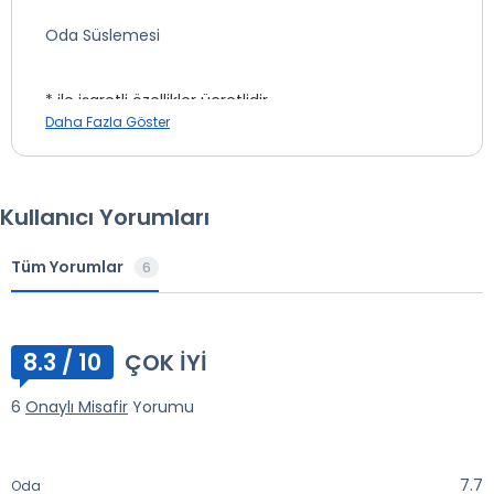
Otelin otoparkı ücretsizdir.
Oda Süslemesi
* ile işaretli özellikler ücretlidir.
Daha Fazla Göster
Çamaşırhane *
Telefon *
Emanet Kasa
Kullanıcı Yorumları
İnternet
Tüm Yorumlar
Otopark
6
Wi-fi
TV Odası
8.3 / 10
ÇOK İYI
* ile işaretli özellikler ücretlidir.
6
Onaylı Misafir
Yorumu
7.7
Oda