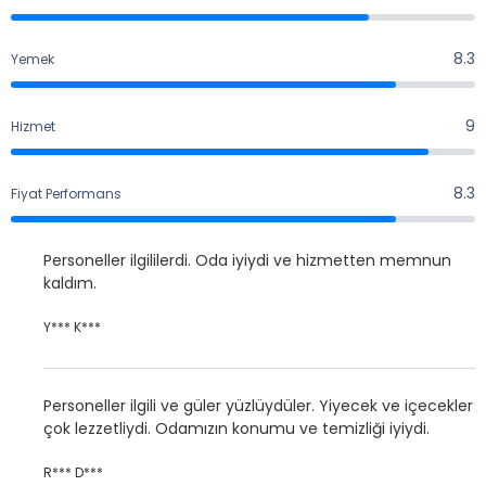
7.7
8.3
Yemek
8.3
9
Hizmet
9
8.3
Fiyat Performans
8.3
Personeller ilgililerdi. Oda iyiydi ve hizmetten memnun
kaldım.
Y*** K***
Personeller ilgili ve güler yüzlüydüler. Yiyecek ve içecekler
çok lezzetliydi. Odamızın konumu ve temizliği iyiydi.
R*** D***