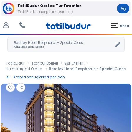
TatilBudur Otel ve Tur Fırsatları
Aç
TatilBudur uygulamasını aç
MENU
Bentley Hotel Bosphorus - Special Class
Tatilbudur
İstanbul Otelleri
Şişli Otelleri
Halaskargazi Otelleri
Bentley Hotel Bosphorus - Special Class
Arama sonuçlarına geri dön