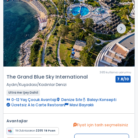
365 kullanıcı yorumu
The Grand Blue Sky International
7.8/10
Aydın
Kuşadası
Kadınlar Denizi
Ultra Her Şey Dahil
0-12 Yaş Çocuk Avantajı
Denize Sıfır
Balayı Konsepti
Ücretsiz A la Carte Restoran
Mavi Bayraklı
Avantajlar
Fiyat için tarih seçmelisiniz
TB Club Kazancın
2205 TB Puan