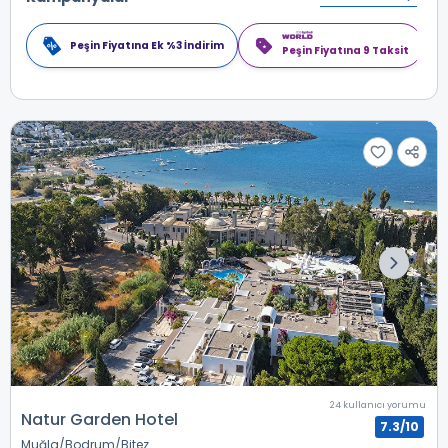
Peşin Fiyatına Ek %3 İndirim
Peşin Fiyatına 9 Taksit
24 kullanıcı yorumu
Natur Garden Hotel
7.3/10
Muğla
Bodrum
Bitez