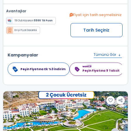
Avantajlar
Fiyat için tarih seçmelisiniz
TB Club Kazancın
5566 TB Puan
Tarih Seçiniz
En İyi Fiyat Garantisi
Kampanyalar
Tümünü Gör
Peşin Fiyatına Ek %3 İndirim
Peşin Fiyatına 9 Taksit