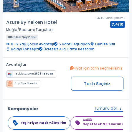
142 kullanıcı yorumu
Azure By Yelken Hotel
7.4/10
Muğla
Bodrum
Turgutreis
Ultra Her Şey Dahil
0-12 Yaş Çocuk Avantajı
5 Bantlı Aquapark
Denize Sıfır
Balayı Konsepti
Ücretsiz A la Carte Restoran
Avantajlar
Fiyat için tarih seçmelisiniz
TB Club Kazancın
2628 TB Puan
Tarih Seçiniz
En İyi Fiyat Garantisi
Kampanyalar
Tümünü Gör
Peşin Fiyatına Ek %3 İndirim
Sepette ek %8'e varan indiri