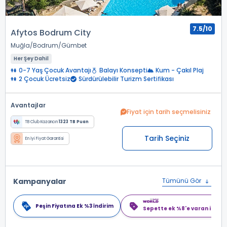
7.5/10
Afytos Bodrum City
Muğla
Bodrum
Gümbet
Her Şey Dahil
0-7 Yaş Çocuk Avantajı
Balayı Konsepti
Kum - Çakıl Plaj
2 Çocuk Ücretsiz
Sürdürülebilir Turizm Sertifikası
Avantajlar
Fiyat için tarih seçmelisiniz
TB Club Kazancın
1323 TB Puan
Tarih Seçiniz
En İyi Fiyat Garantisi
Kampanyalar
Tümünü Gör
Peşin Fiyatına Ek %3 İndirim
Sepette ek %8'e varan indiri