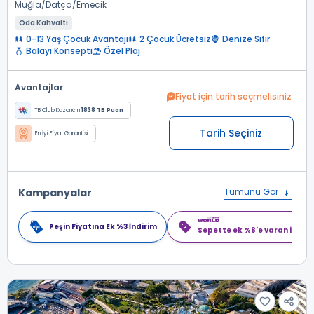
Muğla
Datça
Emecik
Oda Kahvaltı
0-13 Yaş Çocuk Avantajı
2 Çocuk Ücretsiz
Denize Sıfır
Balayı Konsepti
Özel Plaj
Avantajlar
Fiyat için tarih seçmelisiniz
TB Club Kazancın
1838 TB Puan
Tarih Seçiniz
En İyi Fiyat Garantisi
Kampanyalar
Tümünü Gör
Peşin Fiyatına Ek %3 İndirim
Sepette ek %8'e varan indiri