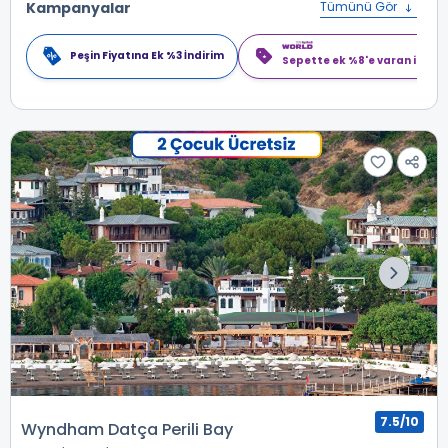
Kampanyalar
Tümünü Gör
Peşin Fiyatına Ek %3 İndirim
Sepette ek %8'e varan indiri
7.5/10
Wyndham Datça Perili Bay