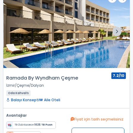
7.2/10
Ramada By Wyndham Çeşme
İzmir
Çeşme
Dalyan
Oda Kahvaltı
Balayı Konsepti
Aile Oteli
Avantajlar
Fiyat için tarih seçmelisiniz
TB Club Kazancın
1025 TB Puan