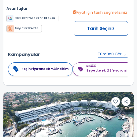
Avantajlar
Fiyat için tarih seçmelisiniz
TB Club Kazancın
2077 TB Puan
Tarih Seçiniz
En İyi Fiyat Garantisi
Kampanyalar
Tümünü Gör
Peşin Fiyatına Ek %3 İndirim
Sepette ek %8'e varan indiri