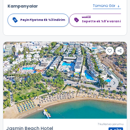
Kampanyalar
Tümünü Gör
Peşin Fiyatına Ek %3 İndirim
Sepette ek %8'e varan indiri
7 kullanıcı yorumu
Jasmin Beach Hotel