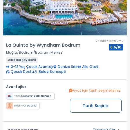
27 kullanıcı yorumu
La Quinta by Wyndham Bodrum
8.5/10
Muğla
Bodrum
Bodrum Merkez
Ultra Her Şey Dahil
0-12 Yaş Çocuk Avantajı
Denize Sıfır
Aile Oteli
Çocuk Dostu
Balayı Konsepti
Avantajlar
Fiyat için tarih seçmelisiniz
TB Club Kazancın
2618 TB Puan
Tarih Seçiniz
En İyi Fiyat Garantisi
Tümünü Gör