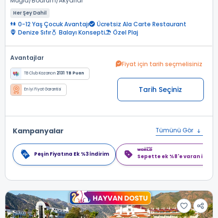
Muğla
Bodrum
Akyarlar
Her Şey Dahil
0-12 Yaş Çocuk Avantajı
Ücretsiz Ala Carte Restaurant
Denize Sıfır
Balayı Konsepti
Özel Plaj
Avantajlar
Fiyat için tarih seçmelisiniz
TB Club Kazancın
2131 TB Puan
Tarih Seçiniz
En İyi Fiyat Garantisi
Kampanyalar
Tümünü Gör
Peşin Fiyatına Ek %3 İndirim
Sepette ek %8'e varan indiri