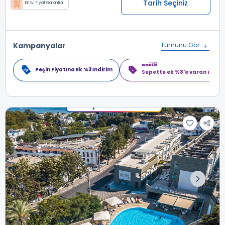
Tarih Seçiniz
En İyi Fiyat Garantisi
Kampanyalar
Tümünü Gör
Peşin Fiyatına Ek %3 İndirim
Sepette ek %8'e varan indiri