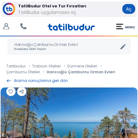
TatilBudur Otel ve Tur Fırsatları
Aç
TatilBudur uygulamasını aç
MENU
Hancıoğlu Çamburnu Orman Evleri
Tatilbudur
Trabzon Otelleri
Sürmene Otelleri
Çamburnu Otelleri
Hancıoğlu Çamburnu Orman Evleri
Arama sonuçlarına geri dön