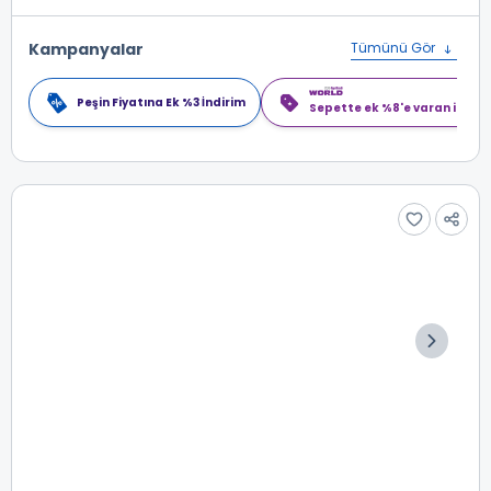
Kampanyalar
Tümünü Gör
Peşin Fiyatına Ek %3 İndirim
Sepette ek %8'e varan indiri