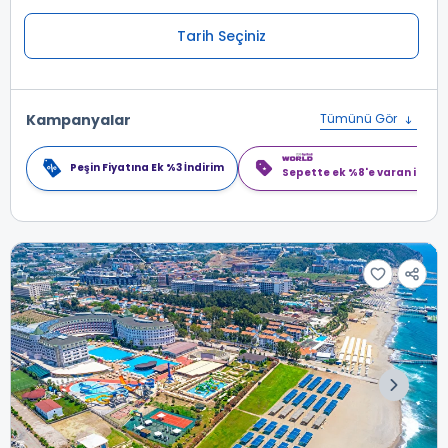
Tarih Seçiniz
Kampanyalar
Tümünü Gör
Peşin Fiyatına Ek %3 İndirim
Sepette ek %8'e varan indiri