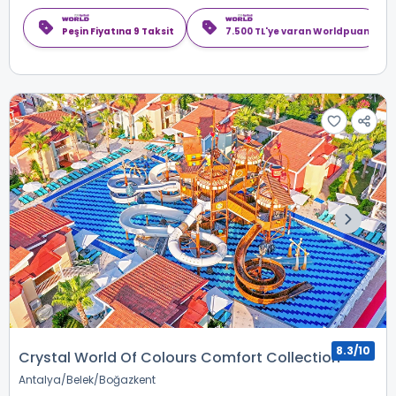
Peşin Fiyatına 9 Taksit
7.500 TL'ye varan Worldpuan
8.3/10
Crystal World Of Colours Comfort Collection
Antalya
Belek
Boğazkent