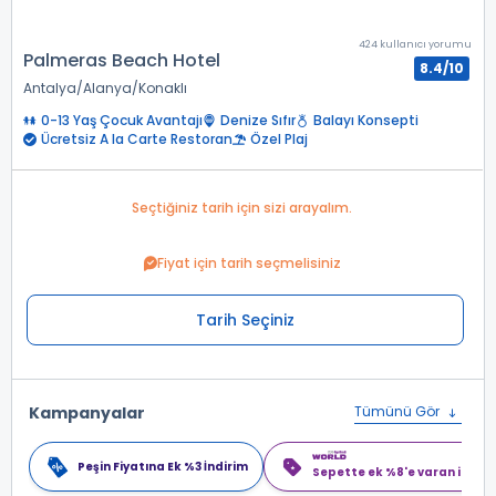
424 kullanıcı yorumu
Palmeras Beach Hotel
8.4/10
Antalya
Alanya
Konaklı
0-13 Yaş Çocuk Avantajı
Denize Sıfır
Balayı Konsepti
Ücretsiz A la Carte Restoran
Özel Plaj
Seçtiğiniz tarih için sizi arayalım.
Fiyat için tarih seçmelisiniz
Tarih Seçiniz
Kampanyalar
Tümünü Gör
Peşin Fiyatına Ek %3 İndirim
Sepette ek %8'e varan indiri