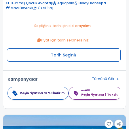
0-12 Yaş Çocuk Avantajı
Aquapark
Balayı Konsepti
Mavi Bayraklı
Özel Plaj
Seçtiğiniz tarih için sizi arayalım.
Fiyat için tarih seçmelisiniz
Tarih Seçiniz
Kampanyalar
Tümünü Gör
Peşin Fiyatına Ek %3 İndirim
Peşin Fiyatına 9 Taksit