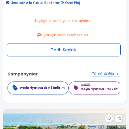
Ücretsiz A la Carte Restoran
Özel Plaj
Seçtiğiniz tarih için sizi arayalım.
Fiyat için tarih seçmelisiniz
Tarih Seçiniz
Kampanyalar
Tümünü Gör
Peşin Fiyatına Ek %3 İndirim
Peşin Fiyatına 9 Taksit