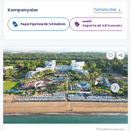
Kampanyalar
Tümünü Gör
Peşin Fiyatına Ek %3 İndirim
Sepette ek %8'e varan indiri
117 kullanıcı yorumu