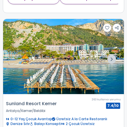
263 kullanıcı yorumu
Sunland Resort Kemer
7.4/10
Antalya
Kemer
Beldibi
0-12 Yaş Çocuk Avantajı
Ücretsiz A la Carte Restoranlı
Denize Sıfır
Balayı Konsepti
2 Çocuk Ücretsiz