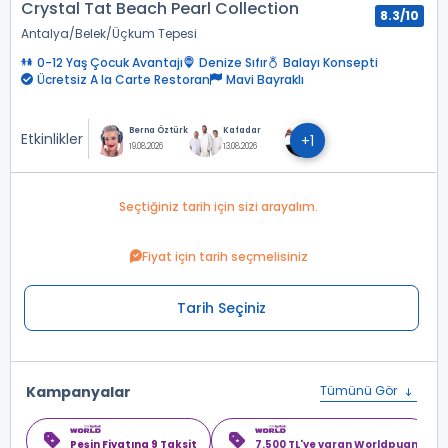
Crystal Tat Beach Pearl Collection
8.3/10
Antalya
Belek
Üçkum Tepesi
0-12 Yaş Çocuk Avantajı
Denize Sıfır
Balayı Konsepti
Ücretsiz A la Carte Restoran
Mavi Bayraklı
Berna Öztürk
Kafadar
Etkinlikler
+1
19.08.2026
13.08.2026
Seçtiğiniz tarih için sizi arayalım.
Fiyat için tarih seçmelisiniz
Tarih Seçiniz
Kampanyalar
Tümünü Gör
Peşin Fiyatına 9 Taksit
7.500 TL'ye varan Worldpuan