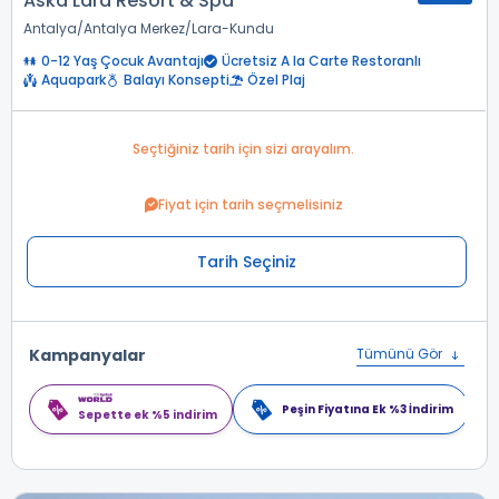
Aska Lara Resort & Spa
Antalya
Antalya Merkez
Lara-Kundu
0-12 Yaş Çocuk Avantajı
Ücretsiz A la Carte Restoranlı
Aquapark
Balayı Konsepti
Özel Plaj
Seçtiğiniz tarih için sizi arayalım.
Fiyat için tarih seçmelisiniz
Tarih Seçiniz
Kampanyalar
Tümünü Gör
Peşin Fiyatına Ek %3 İndirim
Sepette ek %5 indirim