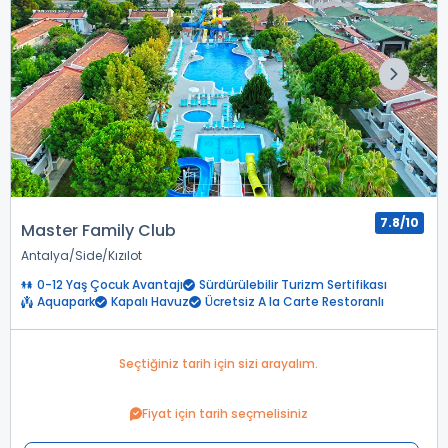
7.8/10
Master Family Club
Antalya
Side
Kızılot
0-12 Yaş Çocuk Avantajı
Sürdürülebilir Turizm Sertifikası
Aquapark
Kapalı Havuz
Ücretsiz A la Carte Restoranlı
Seçtiğiniz tarih için sizi arayalım.
Fiyat için tarih seçmelisiniz