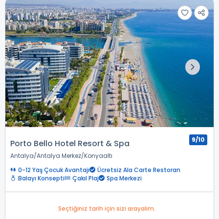
9/10
Porto Bello Hotel Resort & Spa
Antalya
Antalya Merkez
Konyaaltı
0-12 Yaş Çocuk Avantajı
Ücretsiz Ala Carte Restoran
Balayı Konsepti
Çakıl Plaj
Spa Merkezi
Seçtiğiniz tarih için sizi arayalım.