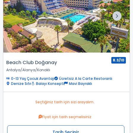
8.3/10
Beach Club Doğanay
Antalya
Alanya
Konaklı
0-13 Yaş Çocuk Avantajı
Ücretsiz A la Carte Restoranlı
Denize Sıfır
Balayı Konsepti
Mavi Bayraklı
Seçtiğiniz tarih için sizi arayalım.
Fiyat için tarih seçmelisiniz
Tarih Seçiniz