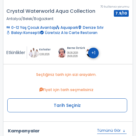
70 kullanıcı yorumu
Crystal Waterworld Aqua Collection
7.9/10
Antalya
Belek
Boğazkent
0-12 Yaş Çocuk Avantajı
Aquapark
Denize Sıfır
Balayı Konsepti
Ücretsiz A la Carte Restoran
Berna Öztürk
Kafadar
Etkinlikler
+1
08.08.2026
12.08.2026
29.08.2026
Seçtiğiniz tarih için sizi arayalım.
Fiyat için tarih seçmelisiniz
Tarih Seçiniz
Kampanyalar
Tümünü Gör