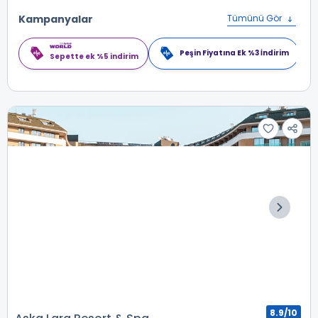
Kampanyalar
Tümünü Gör
Peşin Fiyatına Ek %3 İndirim
Sepette ek %5 indirim
8.9/10