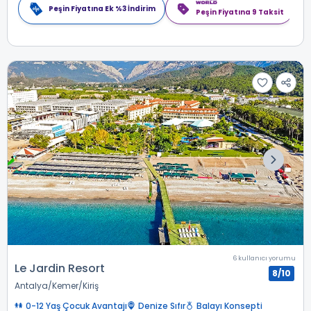
Peşin Fiyatına Ek %3 İndirim
Peşin Fiyatına 9 Taksit
6 kullanıcı yorumu
Le Jardin Resort
8/10
Antalya
Kemer
Kiriş
0-12 Yaş Çocuk Avantajı
Denize Sıfır
Balayı Konsepti