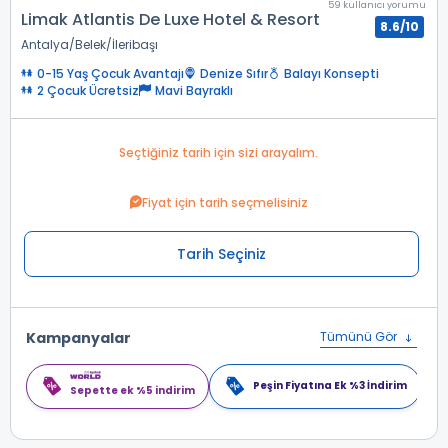
59 kullanıcı yorumu
Limak Atlantis De Luxe Hotel & Resort
8.6/10
Antalya
Belek
İleribaşı
0-15 Yaş Çocuk Avantajı
Denize Sıfır
Balayı Konsepti
2 Çocuk Ücretsiz
Mavi Bayraklı
Seçtiğiniz tarih için sizi arayalım.
Fiyat için tarih seçmelisiniz
Tarih Seçiniz
Kampanyalar
Tümünü Gör
Peşin Fiyatına Ek %3 İndirim
Sepette ek %5 indirim