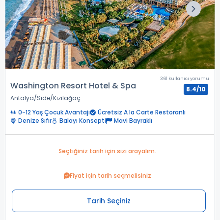
361 kullanıcı yorumu
Washington Resort Hotel & Spa
8.4/10
Antalya
Side
Kızılağaç
0-12 Yaş Çocuk Avantajı
Ücretsiz A la Carte Restoranlı
Denize Sıfır
Balayı Konsepti
Mavi Bayraklı
Seçtiğiniz tarih için sizi arayalım.
Fiyat için tarih seçmelisiniz
Tarih Seçiniz