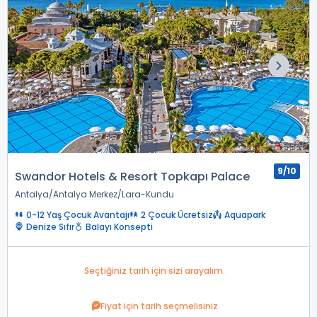
9/10
Swandor Hotels & Resort Topkapı Palace
Antalya
Antalya Merkez
Lara-Kundu
0-12 Yaş Çocuk Avantajı
2 Çocuk Ücretsiz
Aquapark
Denize Sıfır
Balayı Konsepti
Seçtiğiniz tarih için sizi arayalım.
Fiyat için tarih seçmelisiniz