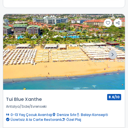
8.6/10
Tui Blue Xanthe
Antalya
Side
Evrenseki
0-13 Yaş Çocuk Avantajı
Denize Sıfır
Balayı Konsepti
Ücretsiz A la Carte Restoranlı
Özel Plaj