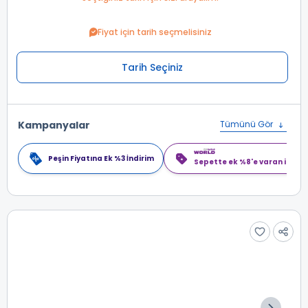
Fiyat için tarih seçmelisiniz
Tarih Seçiniz
Kampanyalar
Tümünü Gör
Peşin Fiyatına Ek %3 İndirim
Sepette ek %8'e varan indiri