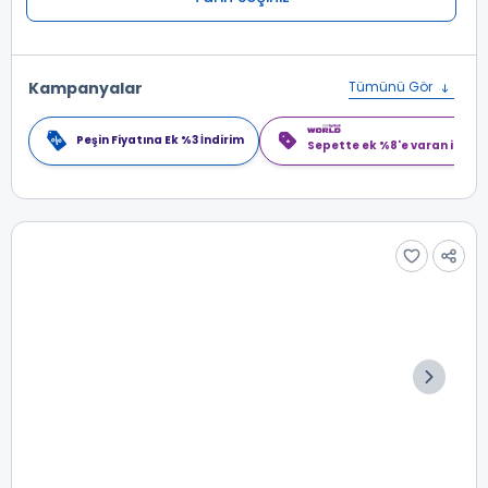
Kampanyalar
Tümünü Gör
Peşin Fiyatına Ek %3 İndirim
Sepette ek %8'e varan indiri