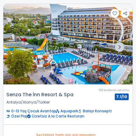
153 kullanıcı yorumu
Senza The İnn Resort & Spa
7.1/10
Antalya
Alanya
Türkler
0-13 Yaş Çocuk Avantajı
Aquapark
Balayı Konsepti
Özel Plaj
Ücretsiz A la Carte Restoran
Seçtiğiniz tarih için sizi arayalım.