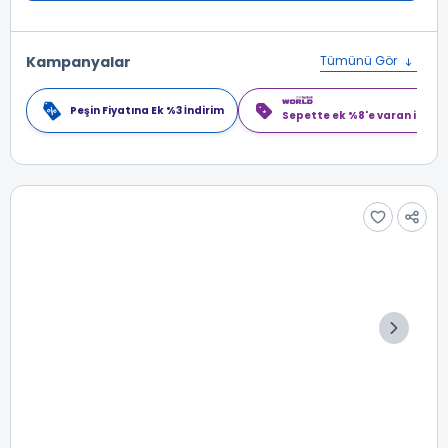
Kampanyalar
Tümünü Gör
Peşin Fiyatına Ek %3 İndirim
Sepette ek %8'e varan indiri