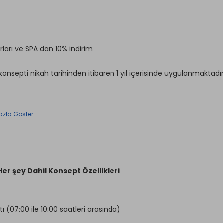
Çocuk Havuzu
ng
Şemsiye
r
Özel Plaj
avuz
Kum ve Çakıl Plaj
rları ve SPA dan 10% indirim
 Havuz
 konsepti nikah tarihinden itibaren 1 yıl içerisinde uygulanmaktadır
aretli özellikler ücretlidir.
azla Göster
Odaya Şarap İkramı
üslemesi
Meyve Sepeti İkramı
aretli özellikler ücretlidir.
Her şey Dahil Konsept Özellikleri
ı (07:00 ile 10:00 saatleri arasında)