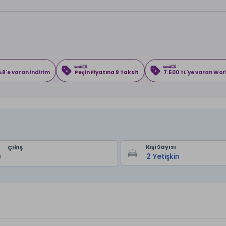
8'e varan indirim
Peşin Fiyatına 9 Taksit
7.500 TL'ye varan Wo
Kişi Sayısı
Çıkış