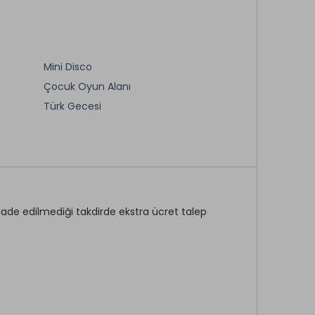
Kuyumcu *
Bebek Arabası *
Derici *
Buhar Odası *
Mini Disco
Çocuk Oyun Alanı
Türk Gecesi
Karaoke
Özel Gösteri & Şovlar
Oyun Salonu *
Mini Futbol
rt iade edilmediği takdirde ekstra ücret talep