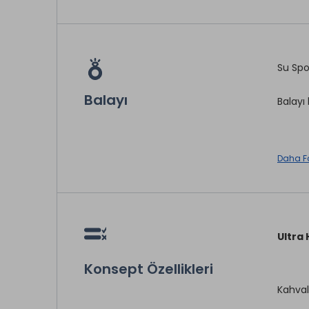
Şezlo
Minde
Açık H
Su Spo
Kapalı
Balayı
Balayı
* ile iş
Daha F
Oda S
Odaya 
* ile iş
Ultra 
Konsept Özellikleri
Kahvalt