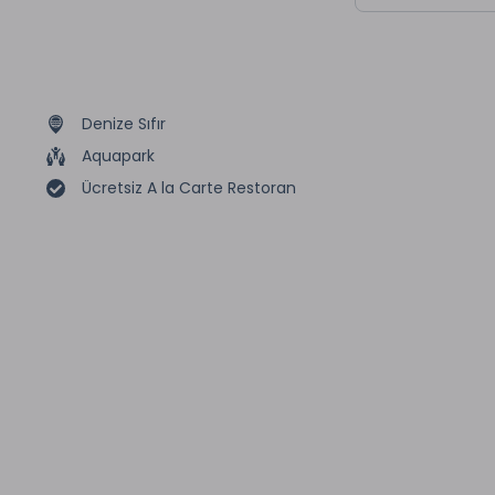
Denize Sıfır
Aquapark
Ücretsiz A la Carte Restoran