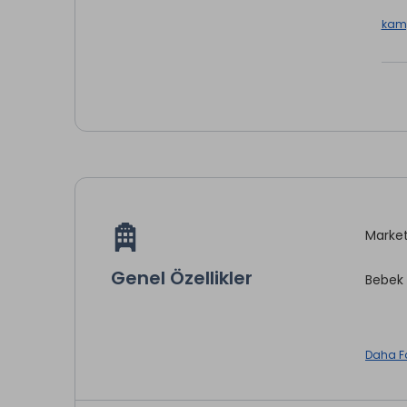
kamp
Market,
Genel Özellikler
Bebek 
Daha F
Çamaş
Telefo