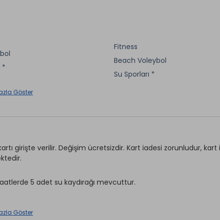
Jakuzi *
 & Kuaför *
Sauna
Görevlisi *
Türk Hamamı
 *
Araç Kiralama *
Fitness
*
bol
Beach Voleybol
 *
aretli özellikler ücretlidir.
Su Sporları *
Animasyon
azla Göster
enisi
Mini Club
Işıklandırma *
Aerobik
g *
Tenis Kortu
Su Topu
artı girişte verilir. Değişim ücretsizdir. Kart iadesi zorunludur, ka
ktedir.
aretli özellikler ücretlidir.
i saatlerde 5 adet su kaydırağı mevcuttur.
azla Göster