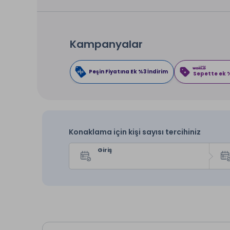
Kampanyalar
Peşin Fiyatına Ek %3 İndirim
Sepette ek %
Konaklama için kişi sayısı tercihiniz
Giriş