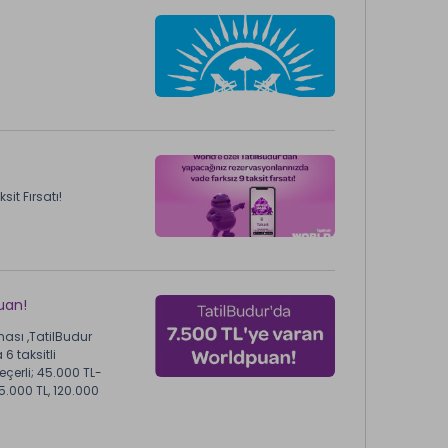
it Fırsatı!
uan!
ası ,TatilBudur
6 taksitli
geçerli; 45.000 TL-
.000 TL, 120.000