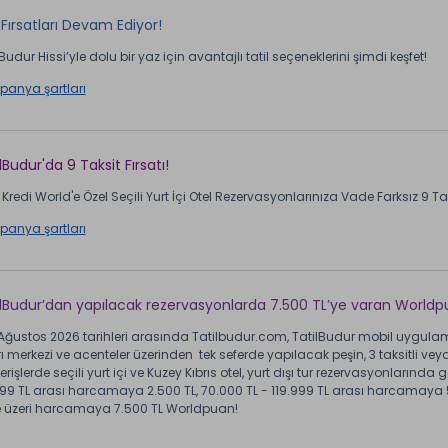
Fırsatları Devam Ediyor!
Budur Hissi’yle dolu bir yaz için avantajlı tatil seçeneklerini şimdi keşfet!
anya şartları
lBudur'da 9 Taksit Fırsatı!
Kredi World'e Özel Seçili Yurt İçi Otel Rezervasyonlarınıza Vade Farksız 9 Taks
anya şartları
ilBudur’dan yapılacak rezervasyonlarda 7.500 TL’ye varan Worldp
 Ağustos 2026 tarihleri arasında Tatilbudur.com, TatilBudur mobil uygulam
ı merkezi ve acenteler üzerinden tek seferde yapılacak peşin, 3 taksitli veya 
erişlerde seçili yurt içi ve Kuzey Kıbrıs otel, yurt dışı tur rezervasyonlarında 
99 TL arası harcamaya 2.500 TL, 70.000 TL - 119.999 TL arası harcamaya 5
e üzeri harcamaya 7.500 TL Worldpuan!