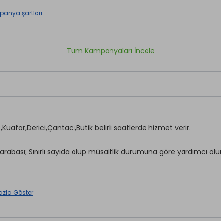
anya şartları
Tüm Kampanyaları İncele
Kuaför,Derici,Çantacı,Butik belirli saatlerde hizmet verir.
arabası; Sınırlı sayıda olup müsaitlik durumuna göre yardımcı olu
azla Göster
Emanet Kasa
ırhane *
Güzellik Salonu *
n *