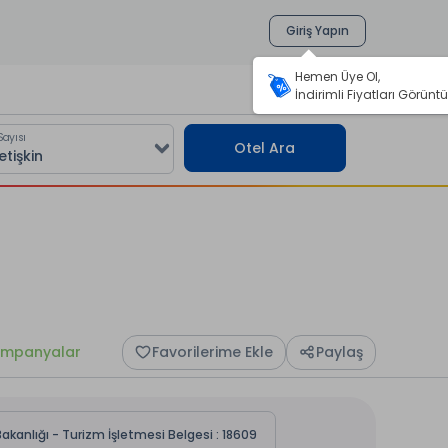
Giriş Yapın
Hemen Üye Ol,
İndirimli Fiyatları Görüntü
Sayısı
Otel Ara
mpanyalar
Favorilerime Ekle
Paylaş
akanlığı - Turizm İşletmesi Belgesi : 18609