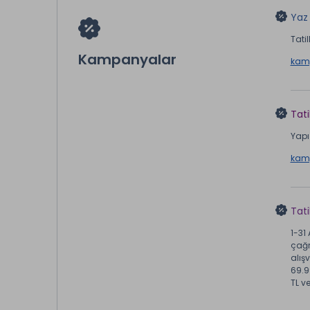
Yaz 
Tatil
Kampanyalar
kamp
Tati
Yapı 
kamp
Tat
1-31
çağr
alışv
69.9
TL v