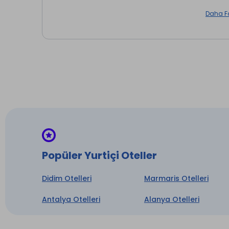
Geç Kah
Daha F
Öğle Y
Akşam 
Diyet 
Gözleme
Snack (
Popüler Yurtiçi Oteller
Taze M
Didim Otelleri
Marmaris Otelleri
Dondur
Antalya Otelleri
Alanya Otelleri
Çay Saa