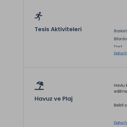
Berber
Sağlık 
Market
Tesis Aktiviteleri
Masaj 
Basket
Bilardo
* ile iş
Dart
Daha F
Masa T
Tenis 
Bowlin
Tenis
Havlu k
edilme
* ile iş
Havuz ve Plaj
Belirl
Daha F