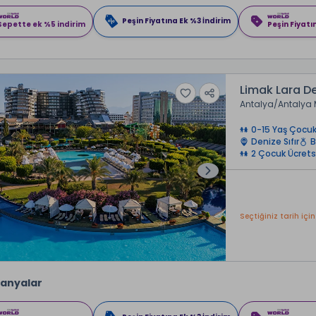
Peşin Fiyatına Ek %3 İndirim
Sepette ek %5 indirim
Peşin Fiyatı
Limak Lara De
Antalya
Antalya 
0-15 Yaş Çocuk
Denize Sıfır
B
2 Çocuk Ücrets
Seçtiğiniz tarih için
anyalar