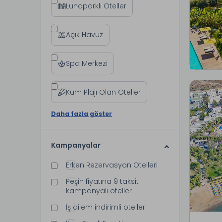
Lunaparklı Oteller
Açık Havuz
Spa Merkezi
Kum Plajı Olan Oteller
Daha fazla göster
Kampanyalar
Erken Rezervasyon Otelleri
Peşin fiyatına 9 taksit
kampanyalı oteller
İş ailem indirimli oteller