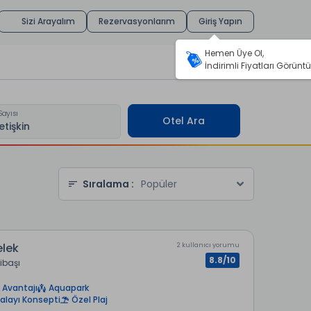
Sizi Arayalım
Rezervasyonlarım
Giriş Yapın
Hemen Üye Ol,
İndirimli Fiyatları Görüntü
Sayısı
Otel Ara
Sıralama :
Popüler
elek
2 kullanıcı yorumu
8.8/10
ribaşı
 Avantajı
Aquapark
alayı Konsepti
Özel Plaj