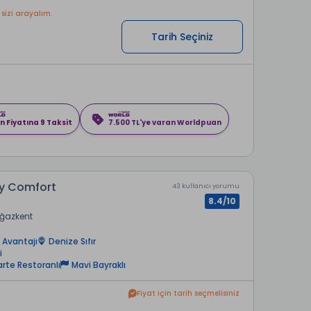
 sizi arayalım.
Tarih Seçiniz
n Fiyatına 9 Taksit
7.500 TL'ye varan Worldpuan
ly Comfort
43 kullanıcı yorumu
8.4/10
ğazkent
 Avantajı
Denize Sıfır
i
arte Restoranlı
Mavi Bayraklı
Fiyat için tarih seçmelisiniz