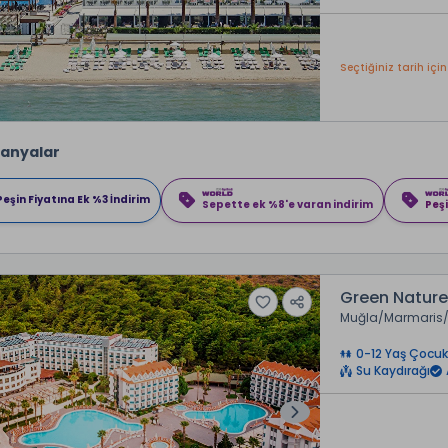
Seçtiğiniz tarih için
anyalar
Peşin Fiyatına Ek %3 İndirim
Sepette ek %8'e varan indirim
Peşi
Green Nature
Muğla
Marmaris
0-12 Yaş Çocuk
Su Kaydırağı