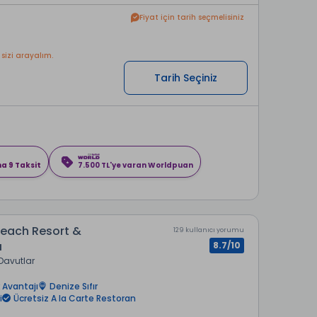
Fiyat için tarih seçmelisiniz
 sizi arayalım.
Tarih Seçiniz
na 9 Taksit
7.500 TL'ye varan Worldpuan
each Resort &
129 kullanıcı yorumu
ı
8.7/10
Davutlar
 Avantajı
Denize Sıfır
i
Ücretsiz A la Carte Restoran