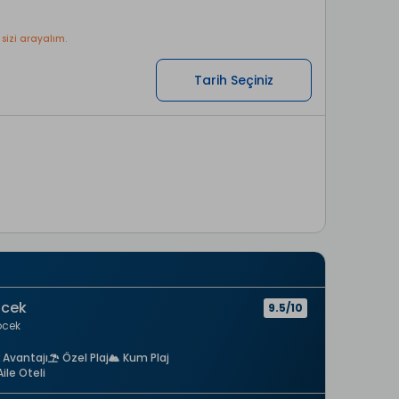
 sizi arayalım.
Tarih Seçiniz
öcek
9.5/10
cek
 Avantajı
Özel Plaj
Kum Plaj
Aile Oteli