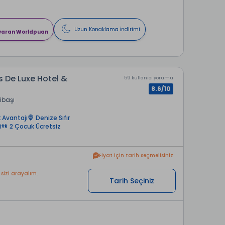
Uzun Konaklama İndirimi
 varan Worldpuan
s De Luxe Hotel &
59 kullanıcı yorumu
8.6/10
ribaşı
 Avantajı
Denize Sıfır
i
2 Çocuk Ücretsiz
Fiyat için tarih seçmelisiniz
 sizi arayalım.
Tarih Seçiniz