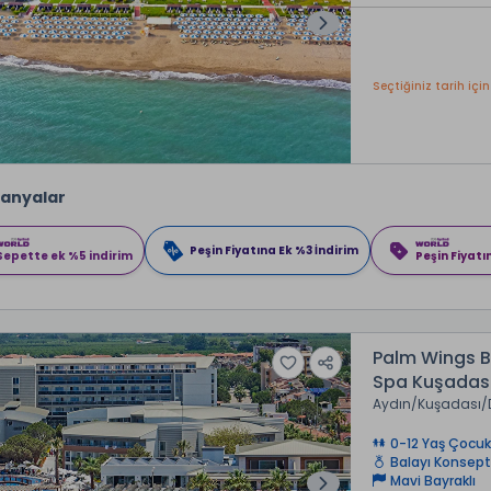
Seçtiğiniz tarih için
anyalar
Peşin Fiyatına Ek %3 İndirim
Sepette ek %5 indirim
Peşin Fiyatı
Palm Wings B
Spa Kuşadas
Aydın
Kuşadası
0-12 Yaş Çocuk
Balayı Konsept
Mavi Bayraklı