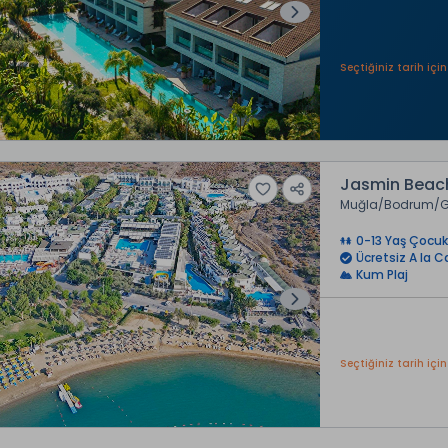
Seçtiğiniz tarih için
Jasmin Beach
Muğla
Bodrum
0-13 Yaş Çocuk
Ücretsiz A la C
Kum Plaj
Seçtiğiniz tarih için