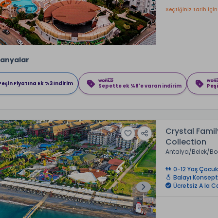
Seçtiğiniz tarih için
anyalar
Peşin Fiyatına Ek %3 İndirim
Sepette ek %8'e varan indirim
Peşi
Crystal Fami
Collection
Antalya
Belek
Bo
0-12 Yaş Çocuk
Balayı Konsept
Ücretsiz A la C