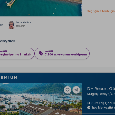
Seçtiğiniz tarih için
Berna Öztürk
ler
22.08.2026
anyalar
Peşin Fiyatına 9 Taksit
7.500 TL'ye varan Worldpuan
D - Resort G
Muğla
Fethiye
Gö
0-12 Yaş Çocuk
Spa Merkezi