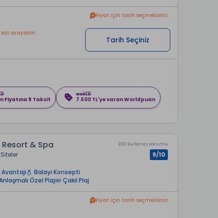
Fiyat için tarih seçmelisiniz
 sizi arayalım.
Tarih Seçiniz
n Fiyatına 9 Taksit
7.500 TL'ye varan Worldpuan
 Resort & Spa
200 kullanıcı yorumu
Siteler
9/10
 Avantajı
Balayı Konsepti
Anlaşmalı Özel Plaj
Çakıl Plaj
Fiyat için tarih seçmelisiniz