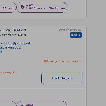
na 9 Taksit
7.500 TL'ye varan Worldpuan
 Luxe - Resort
35 kullanıcı yorumu
Merkez
Lara-Kundu
8.6/10
 Avantajı
Aquapark
alayı Konsepti
iz
Fiyat için tarih seçmelisiniz
 sizi arayalım.
Tarih Seçiniz