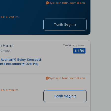
Fiyat için tarih seçmelisiniz
 sizi arayalım.
Tarih Seçiniz
 Hotel
7 kullanıcı yorumu
Gümbet
8.4/10
 Avantajı
Balayı Konsepti
arte Restoranlı
Özel Plaj
Fiyat için tarih seçmelisiniz
 sizi arayalım.
Tarih Seçiniz