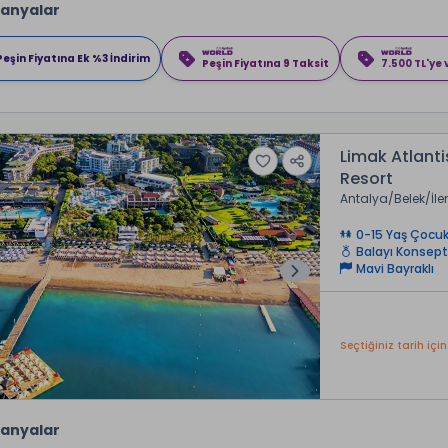
anyalar
Peşin Fiyatına Ek %3 İndirim
Peşin Fiyatına 9 Taksit
7.500 TL'ye
Limak Atlanti
Resort
Antalya
Belek
İle
0-15 Yaş Çocuk
Balayı Konsept
Mavi Bayraklı
Seçtiğiniz tarih için
anyalar