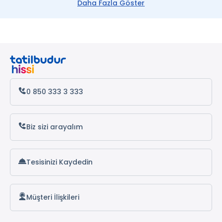
Daha Fazla Göster
Milano Turları
Floransa Turları
Venedik Turları
Napoli Turları
0 850 333 3 333
Belgrad Turları
Biz sizi arayalım
Tesisinizi Kaydedin
Müşteri İlişkileri