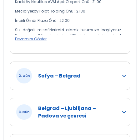
Kadıköy Nautilus AVM Açık Otopark Önü : 21:00
Mecidiyeköy Polat Holding Önü : 21:30
İncirli Ömür Plaza Önü : 22:00
Siz değerli misafirlerimizi alarak turumuza başlıyoruz.
Selimpaşa, Silivri üzerinden E80 otobanını takip ederek
Devamını Göster
Kapıkule sınır kapısına varıyoruz. Burada yapacağımız
pasaport ve gümrük işlemlerinin ardından gece
yolculuğu ile yolumuza devam ediyoruz.
Sofya – Belgrad
2. Gün
Belgrad – Ljublijana –
3. Gün
Padova ve çevresi