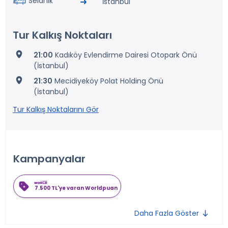
Selanik
İstanbul
Tur Kalkış Noktaları
21:00
Kadıköy Evlendirme Dairesi Otopark Önü
(İstanbul)
21:30
Mecidiyeköy Polat Holding Önü
(İstanbul)
Tur Kalkış Noktalarını Gör
Kampanyalar
7.500 TL'ye varan Worldpuan
Daha Fazla Göster