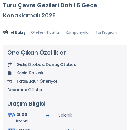
Turu Çevre Gezileri Dahil 6 Gece
Konaklamalı 2026
Genel Bakış
Oteller - Fiyatlar
Kampanyalar
Tur Programı
Gen
Öne Çıkan Özellikler
Gidiş Otobüs, Dönüş Otobüs
Kesin Kalkışlı
TatilBudur Öneriyor
Devamını Göster
Ulaşım Bilgisi
21:00
Selanik
İstanbul