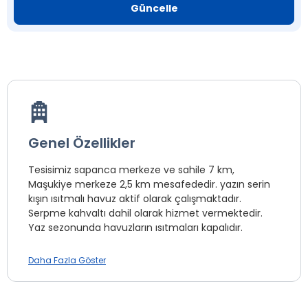
Güncelle
Genel Özellikler
Tesisimiz sapanca merkeze ve sahile 7 km,
Maşukiye merkeze 2,5 km mesafededir. yazın serin
kışın ısıtmalı havuz aktif olarak çalışmaktadır.
Serpme kahvaltı dahil olarak hizmet vermektedir.
Yaz sezonunda havuzların ısıtmaları kapalıdır.
Ulaşım
Daha Fazla Göster
Kocaeli Cengiz Topel Havalimanı
8.0 km