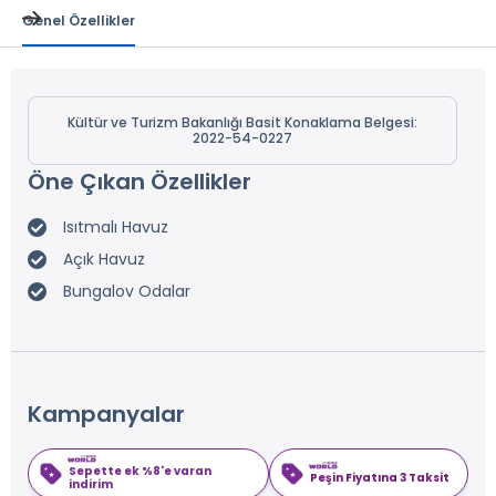
Genel Özellikler
Kültür ve Turizm Bakanlığı Basit Konaklama Belgesi:
2022-54-0227
Öne Çıkan Özellikler
Isıtmalı Havuz
Açık Havuz
Bungalov Odalar
Kampanyalar
Sepette ek %8'e varan
Peşin Fiyatına 3 Taksit
indirim