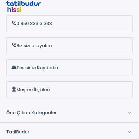
Antalya Otelleri
Alanya Otelleri
0 850 333 3 333
Oda Servisi *
Biz sizi arayalım
İnternet
Split Klima
Tesisinizi Kaydedin
Wi-fi
Ön Büro
TV Odası
Müşteri İlişkileri
Sigara İçilmeyen Odalar
Elektrik
Su
Öne Çıkan Kategoriler
1 Adet Oda
Concierge Hizmeti
TatilBudur