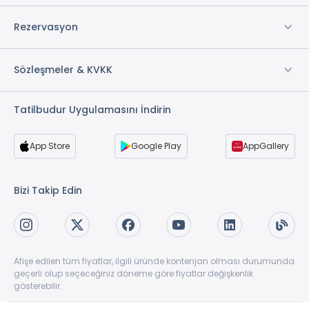
* ile işaretli özellikler ücretlidir.
Rezervasyon
Sözleşmeler & KVKK
Tatilbudur Uygulamasını İndirin
App Store
Google Play
AppGallery
Bizi Takip Edin
Afişe edilen tüm fiyatlar, ilgili üründe kontenjan olması durumunda
geçerli olup seçeceğiniz döneme göre fiyatlar değişkenlik
gösterebilir.