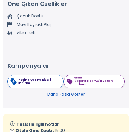
Öne Çıkan Özellikler
Çocuk Dostu
Mavi Bayraklı Plaj
Aile Oteli
Kampanyalar
Peşin Fiyatına Ek %3
Sepette ek %8'e varan
İndirim
indirim
Daha Fazla Göster
Tesis ile ilgili notlar
Otele Giriş Saati :
15:00