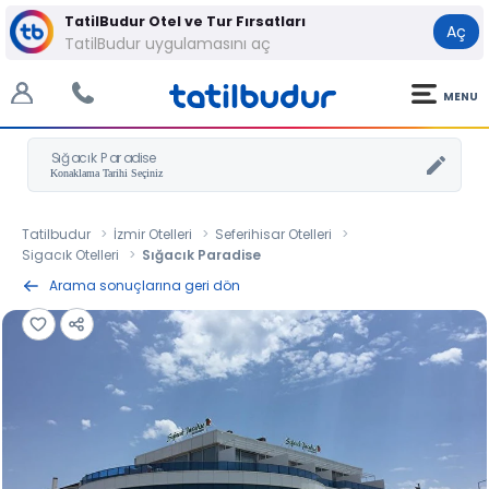
TatilBudur Otel ve Tur Fırsatları
Aç
TatilBudur uygulamasını aç
MENU
Sığacık Paradise
Tatilbudur
İzmir Otelleri
Seferihisar Otelleri
Sigacık Otelleri
Sığacık Paradise
Arama sonuçlarına geri dön