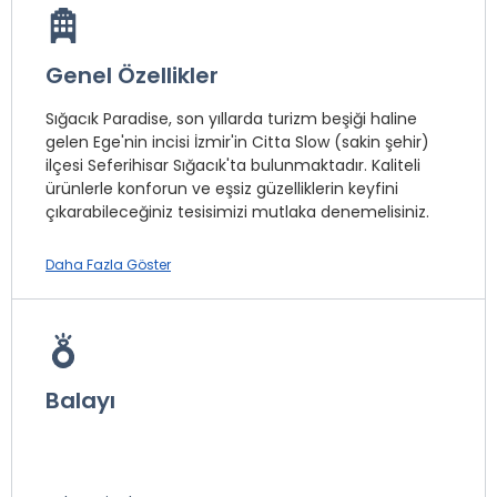
Genel Özellikler
Sığacık Paradise, son yıllarda turizm beşiği haline
gelen Ege'nin incisi İzmir'in Citta Slow (sakin şehir)
ilçesi Seferihisar Sığacık'ta bulunmaktadır. Kaliteli
ürünlerle konforun ve eşsiz güzelliklerin keyfini
çıkarabileceğiniz tesisimizi mutlaka denemelisiniz.
Sığacık Paradise, Sığacık'a girer girmez görkemli
Daha Fazla Göster
duruşuyla sizi karşılayan tesisimizi görmemenize
imkan yoktur. Ev konforunda bir tatil deneyimi
yaşamak için Sığacık Paradise'ı tercih etmelisiniz.
Tesisimizin karşısında Sığacık Teos Marina, sağında
Balayı
Sığacık Kalesi ve meşhur Kaleiçi Pazarı, hemen
çaprazında ise eşsiz Sığacık sahili bulunmaktadır.
Tesisimize 200 m. mesafede Sığacık'ın meşhur kale