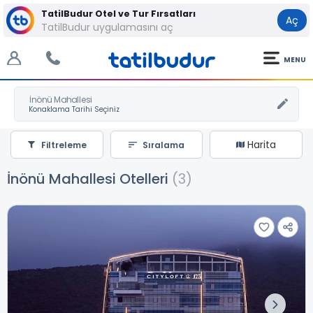
TatilBudur Otel ve Tur Fırsatları
Aç
TatilBudur uygulamasını aç
MENU
İnönü Mahallesi
Harita
Filtreleme
Sıralama
İnönü Mahallesi Otelleri
(3)