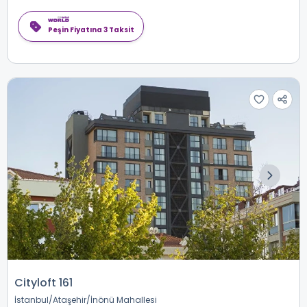
Peşin Fiyatına 3 Taksit
Cityloft 161
İstanbul
Ataşehir
İnönü Mahallesi