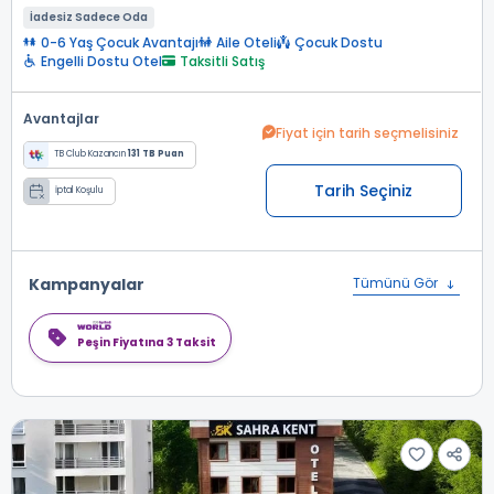
İadesiz Sadece Oda
0-6 Yaş Çocuk Avantajı
Aile Oteli
Çocuk Dostu
Engelli Dostu Otel
Taksitli Satış
Avantajlar
Fiyat için tarih seçmelisiniz
TB Club Kazancın
131 TB Puan
Tarih Seçiniz
İptal Koşulu
Kampanyalar
Tümünü Gör
Peşin Fiyatına 3 Taksit