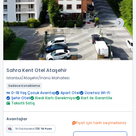
Sahra Kent Otel Ataşehir
İstanbul
Ataşehir
İnönü Mahallesi
Sadece Konaklama
0-18 Yaş Çocuk Avantajı
Apart Otel
Ücretsiz Wi-Fi
Şehir Oteli
Kredi Kartı Gerekmiyor
Kart ile Garantile
Taksitli Satış
Avantajlar
Fiyat için tarih seçmelisiniz
TB Club Kazancın
126 TB Puan