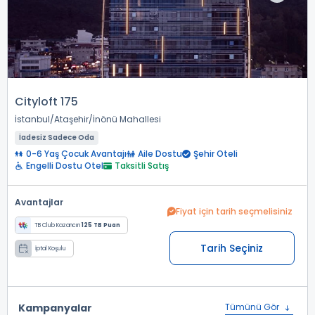
Cityloft 175
İstanbul
Ataşehir
İnönü Mahallesi
İadesiz Sadece Oda
0-6 Yaş Çocuk Avantajı
Aile Dostu
Şehir Oteli
Engelli Dostu Otel
Taksitli Satış
Avantajlar
Fiyat için tarih seçmelisiniz
TB Club Kazancın
125 TB Puan
Tarih Seçiniz
İptal Koşulu
Kampanyalar
Tümünü Gör