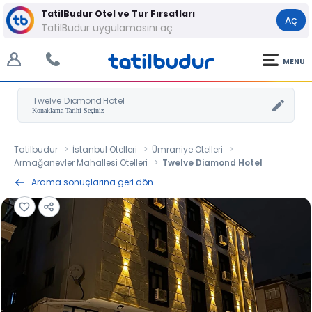
TatilBudur Otel ve Tur Fırsatları
Aç
TatilBudur uygulamasını aç
MENU
Twelve Diamond Hotel
Tatilbudur
İstanbul Otelleri
Ümraniye Otelleri
Armağanevler Mahallesi Otelleri
Twelve Diamond Hotel
Arama sonuçlarına geri dön