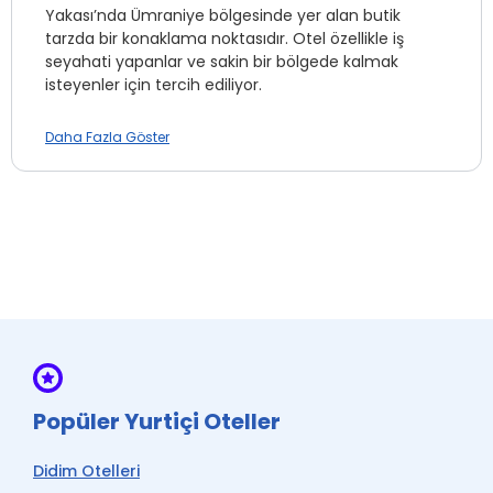
Yakası’nda Ümraniye bölgesinde yer alan butik
tarzda bir konaklama noktasıdır. Otel özellikle iş
seyahati yapanlar ve sakin bir bölgede kalmak
isteyenler için tercih ediliyor.
Genel Bilgiler
Daha Fazla Göster
Konum: Armağanevler Mahallesi, Ümraniye
Metro ve ana ulaşım yollarına yakın
Modern ve sade tasarımlı odalar
Kısa ve orta süreli konaklamalar için uygun
Sessiz bir çevrede bulunuyor
Adres:
Armağanevler, Acar Sokak No:2, 34760 Ümraniye /
İstanbul
Otelin Avantajları
Popüler Yurtiçi Oteller
TEM bağlantı yoluna yakın olduğu için ulaşım kolay
Didim Otelleri
Finans merkezi ve iş bölgelerine erişim rahat