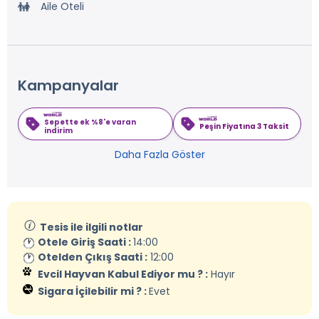
Aile Oteli
Kampanyalar
Sepette ek %8'e varan
Peşin Fiyatına 3 Taksit
indirim
Daha Fazla Göster
Tesis ile ilgili notlar
Otele Giriş Saati :
14:00
Otelden Çıkış Saati :
12:00
Evcil Hayvan Kabul Ediyor mu ? :
Hayır
Sigara İçilebilir mi ? :
Evet