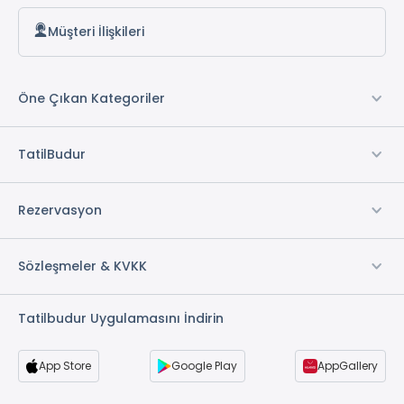
Ulaşım
Müşteri İlişkileri
M5 Ümraniye Metro hattına yakın konumda
Kadıköy’e metro ile yaklaşık 25-30 dakika
Taksim tarafına trafik durumuna göre 35-50 dakika
Öne Çıkan Kategoriler
Sabiha Gökçen’e bağlantı yolları üzerinden rahat
erişim sağlanıyor
TatilBudur
Bölge Hakkında
Ümraniye son yıllarda oldukça gelişen bir iş ve
Rezervasyon
yaşam merkezi haline geldi. Özellikle:
İstanbul Finans Merkezi’ne yakınlık
Sözleşmeler & KVKK
Güvenli ve aile dostu mahalle yapısı
Restoran ve kafe çeşitliliği
Tatilbudur Uygulamasını İndirin
sebebiyle tercih edilen bölgelerden biri. Reddit
kullanıcı yorumlarında da Ümraniye ve çevresinin
“güvenli ve yaşaması rahat” olduğu sıkça belirtiliyor.
App Store
Google Play
AppGallery