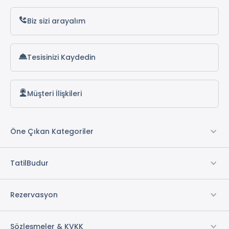
Elektrik
Biz sizi arayalım
Su
Üç Katlı Villa
Müstakil Bahçe
Tesisinizi Kaydedin
1 Adet Salon
1 Adet Mutfak
Müşteri İlişkileri
3 Adet Banyo
Kitap & Dergi Köşesi
Öne Çıkan Kategoriler
* ile işaretli özellikler ücretlidir.
TatilBudur
Rezervasyon
Sözleşmeler & KVKK