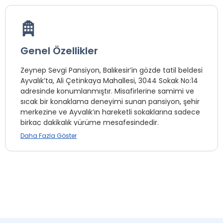
Genel Özellikler
Zeynep Sevgi Pansiyon, Balıkesir’in gözde tatil beldesi
Ayvalık’ta, Ali Çetinkaya Mahallesi, 3044 Sokak No:14
adresinde konumlanmıştır. Misafirlerine samimi ve
sıcak bir konaklama deneyimi sunan pansiyon, şehir
merkezine ve Ayvalık’ın hareketli sokaklarına sadece
birkaç dakikalık yürüme mesafesindedir.
Daha Fazla Göster
Tesisimizde farklı konaklama ihtiyaçlarına uygun
odalar mevcuttur. Standart odalar, 20 m² genişliğe
sahip olup sigara içilmeyen kategoriye dahildir. Oda,
en fazla 2 yetişkinin konaklayabileceği şekilde
tasarlanmış olup, temel ihtiyaçları karşılayacak
konfor ve sadelikle donatılmıştır.