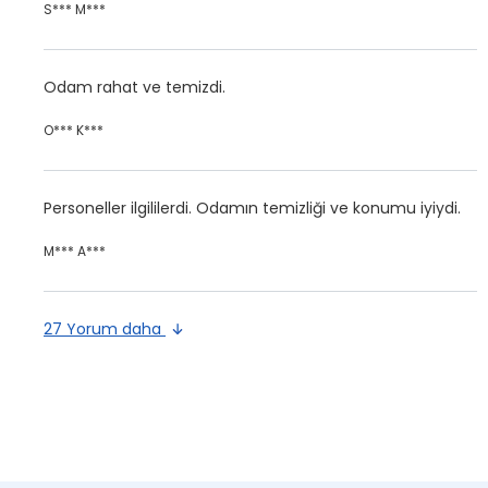
S*** M***
Odam rahat ve temizdi.
O*** K***
Personeller ilgililerdi. Odamın temizliği ve konumu iyiydi.
M*** A***
27 Yorum daha