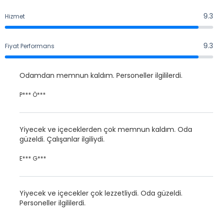
9.4
Surf Bar (Sezonluk)
Hafif atıştırmalıklar ve kokteyller
9.3
Hizmet
9.3
Beach Club (Sezonluk)
Hafif atıştırmalıklar ve kokteyller
9.3
Fiyat Performans
9.3
Terrace Bar
Hafif atıştırmalıklar ve kokteyller
Odamdan memnun kaldım. Personeller ilgililerdi.
Brigitte Bar (Sezonluk)
P*** Ö***
Hafif atıştırmalıklar ve kokteyller
Yiyecek ve içeceklerden çok memnun kaldım. Oda
güzeldi. Çalışanlar ilgiliydi.
E*** G***
Yiyecek ve içecekler çok lezzetliydi. Oda güzeldi.
Personeller ilgililerdi.