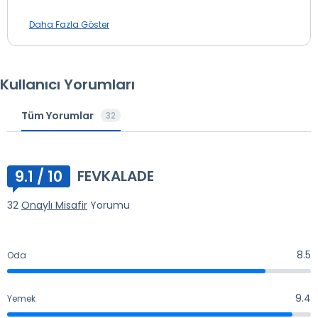
Kahvaltı (07:00 ile 10:30 saatleri arasında)
Daha Fazla Göster
Akşam Yemeği (19:00 ile 21:30 saatleri arasında)
Tüm İçecekler Ücretli
Balayı Çiftlerine Özel
Kullanıcı Yorumları
Beach Club Bar (10:00 - 18:00 ) (Ücretli)
Great Snack (11:00 - 18:00 s) (Ücretli)
Lobby Bar (24 saat) (Ücretli)
Tüm Yorumlar
* ile işaretli özellikler ücretlidir.
32
İskele Bar (11:00 - 00:00) (Ücretli)
Surf Bar (10:00 - 01:00 ) (Ücretli)
Brigitte Bar (11:00 – 20:00) (Ücretli)
9.1 / 10
FEVKALADE
Cascata Restaurant
Türk ve dünya mutfaklarından seçkin lezzetler
32
Onaylı Misafir
Yorumu
Great Room Snack Restaurant (Sezonluk)
Türk ve dünya mutfaklarından hafif yemekler
ve atıştırmalıklar
8.5
Oda
8.5
Lobby Lounge
Hafif atıştırmalıklar ve kokteyller
9.4
Yemek