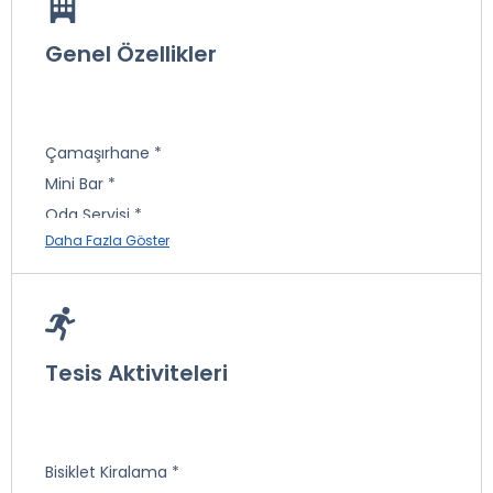
Genel Özellikler
Çamaşırhane *
Mini Bar *
Oda Servisi *
Daha Fazla Göster
Telefon *
Market *
Masaj *
Emanet Kasa *
Banyoda Telefon *
Tesis Aktiviteleri
İnternet
Sauna
Otopark
Bisiklet Kiralama *
Transfer Hizmeti *