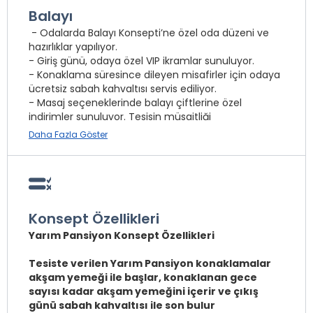
Balayı
- Odalarda Balayı Konsepti’ne özel oda düzeni ve
Kum Plaj
hazırlıklar yapılıyor.
- Giriş günü, odaya özel VIP ikramlar sunuluyor.
Şezlong
- Konaklama süresince dileyen misafirler için odaya
Minder
ücretsiz sabah kahvaltısı servis ediliyor.
- Masaj seçeneklerinde balayı çiftlerine özel
Açık Havuz
indirimler sunuluyor. Tesisin müsaitliği
Kapalı Havuz
doğrultusunda; 12.00-16.00 saatleri arasında ücretsiz
Daha Fazla Göster
Şemsiye
geç çıkış imkanı sağlanıyor. Evlilik tarihi ile tesise giriş
tarihi arasında maksimum 60 gün olması gerekiyor.
Özel Plaj
- Evlilik cüzdanı veya düğün davetiyesinin misafir
girişinden önce tesise yazılı belge ve/veya ekran
görüntüsü olarak gönderilmesi gerekiyor.
* ile işaretli özellikler ücretlidir.
- Misafir girişinden önce belge ibraz edilmez veya
Konsept Özellikleri
istenilen belgeler rezervasyon fişi ile birlikte
Yarım Pansiyon Konsept Özellikleri
gönderilmez ise Balayı Konsepti uygulanmıyor.
- Tesisin müsaitliğine ve aşağıdaki detaylara göre bir
Tesiste verilen Yarım Pansiyon konaklamalar
üst kategorideki odalara geçiş imkanı veriliyor.
akşam yemeği ile başlar, konaklanan gece
sayısı kadar akşam yemeğini içerir ve çıkış
Balayı Konsepti; minimum 2 gece ve üzeri
günü sabah kahvaltısı ile son bulur
konaklamalarda geçerli.