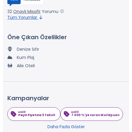
32
Onaylı Misafir
Yorumu
Tüm Yorumlar
Öne Çıkan Özellikler
Denize Sıfır
Kum Plaj
Aile Oteli
Kampanyalar
Peşin Fiyatına 3 Taksit
7.500 TL'ye varan Worldpuan
Daha Fazla Göster