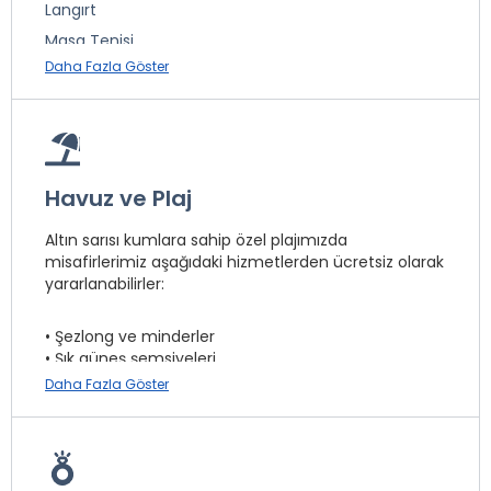
Langırt
Ön Büro
Masa Tenisi
Buhar Banyosu
Daha Fazla Göster
Sinema *
Bali ve Thai Masajı *
Banana *
Deniz Bisikleti *
* ile işaretli özellikler ücretlidir.
Kano *
Dalış Kursu *
Havuz ve Plaj
Rüzgar Sörfü *
Altın sarısı kumlara sahip özel plajımızda
Canlı Müzik(Haftanın Belirli Günlerinde) *
misafirlerimiz aşağıdaki hizmetlerden ücretsiz olarak
yararlanabilirler:
Fitness
• Şezlong ve minderler
* ile işaretli özellikler ücretlidir.
• Şık güneş şemsiyeleri
• Plaj havlusu hizmeti
Daha Fazla Göster
Ayrıca misafirlerimizin kullanımına açık kapalı ve açık
yüzme havuzları bulunmaktadır.