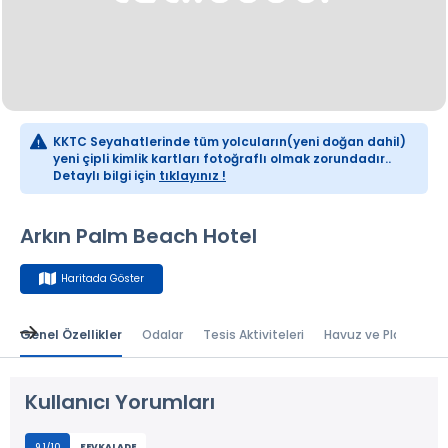
KKTC Seyahatlerinde tüm yolcuların(yeni doğan dahil)
yeni çipli kimlik kartları fotoğraflı olmak zorundadır..
Detaylı bilgi için
tıklayınız !
Arkın Palm Beach Hotel
Haritada Göster
Genel Özellikler
Odalar
Tesis Aktiviteleri
Havuz ve Plaj
Bal
Kullanıcı Yorumları
9.1/10
FEVKALADE