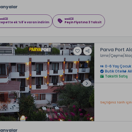
anyalar
Sepette ek %8'e varan indirim
Peşin Fiyatına 3 Taksit
Parva Port Al
İzmir
Çeşme
Ala
0-6 Yaş Çocuk 
Butik Otel
Ai
Taksitli Satış
Seçtiğiniz tarih için
anyalar