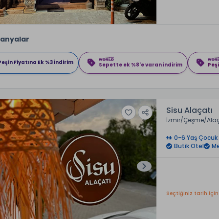
anyalar
Peşin Fiyatına Ek %3 İndirim
Sepette ek %8'e varan indirim
Peşi
Sisu Alaçatı
İzmir
Çeşme
Ala
0-6 Yaş Çocuk 
Butik Otel
Me
Seçtiğiniz tarih için