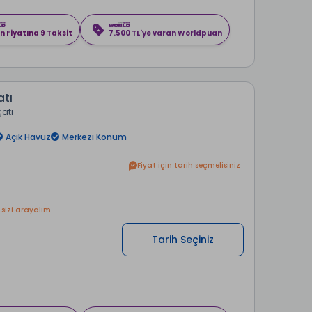
n Fiyatına 9 Taksit
7.500 TL'ye varan Worldpuan
atı
çatı
Açık Havuz
Merkezi Konum
Fiyat için tarih seçmelisiniz
 sizi arayalım.
Tarih Seçiniz