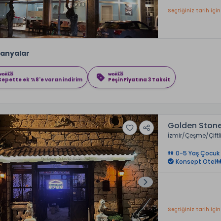
Seçtiğiniz tarih için
anyalar
Sepette ek %8'e varan indirim
Peşin Fiyatına 3 Taksit
Golden Stone
İzmir
Çeşme
Çift
0-5 Yaş Çocuk 
Konsept Otel
Seçtiğiniz tarih için