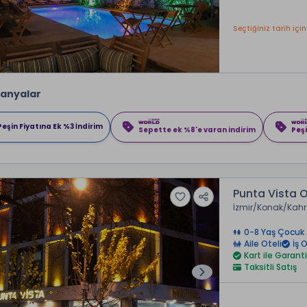
Seçtiğiniz tarih için
anyalar
Peşin Fiyatına Ek %3 İndirim
Sepette ek %8'e varan indirim
Peşi
Punta Vista O
İzmir
Konak
Kah
0-8 Yaş Çocuk 
Aile Oteli
İş O
Kart ile Garanti
Taksitli Satış