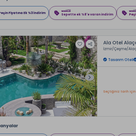
Peşin Fiyatına Ek %3 İndirim
Sepette ek %8'e varan indirim
Peşi
Ala Otel Alaç
İzmir
Çeşme
Ala
Tasarım Oteli
Seçtiğiniz tarih için
anyalar