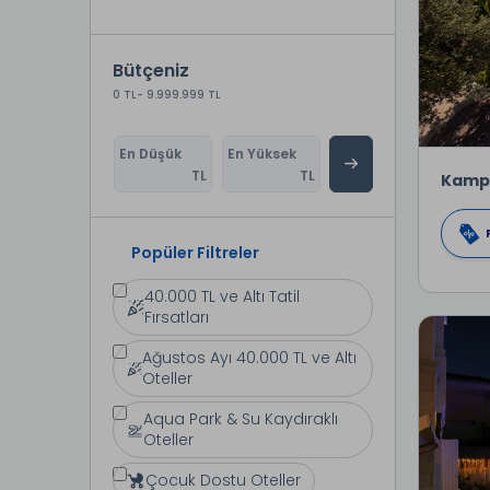
Bütçeniz
0 TL
- 9.999.999 TL
En Düşük
En Yüksek
TL
TL
Kamp
Popüler Filtreler
40.000 TL ve Altı Tatil
Fırsatları
Ağustos Ayı 40.000 TL ve Altı
Oteller
Aqua Park & Su Kaydıraklı
Oteller
Çocuk Dostu Oteller