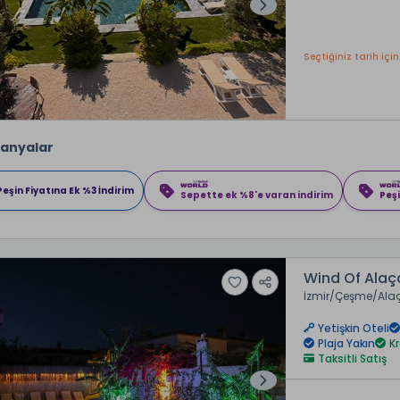
Seçtiğiniz tarih için
anyalar
Peşin Fiyatına Ek %3 İndirim
Sepette ek %8'e varan indirim
Peşi
Wind Of Alaça
İzmir
Çeşme
Ala
Yetişkin Oteli
Plaja Yakın
K
Taksitli Satış