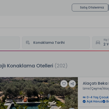
Satış Ofislerimiz
Kişi 
Konaklama Tarihi
jlı Konaklama Otelleri
(202)
Alaçatı Beka
İzmir
Çeşme
Ala
0-4 Yaş Çocuk 
Açık Havuz
B