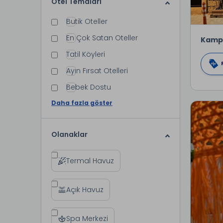
Otel Temaları
Butik Oteller
En Çok Satan Oteller
Kamp
Tatil Köyleri
Ayın Fırsat Otelleri
Bebek Dostu
Daha fazla göster
Olanaklar
Termal Havuz
Açık Havuz
Spa Merkezi