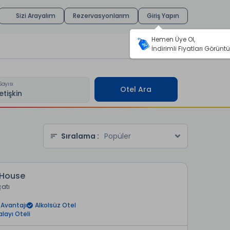
Sizi Arayalım
Rezervasyonlarım
Giriş Yapın
Hemen Üye Ol,
İndirimli Fiyatları Görüntü
Sayısı
Otel Ara
Sıralama :
Popüler
 House
çatı
Avantajı
Alkolsüz Otel
alayı Oteli