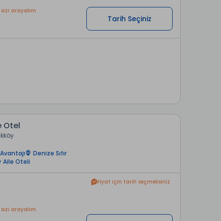
 sizi arayalım.
Tarih Seçiniz
 Otel
likköy
Avantajı
Denize Sıfır
Aile Oteli
Fiyat için tarih seçmelisiniz
 sizi arayalım.