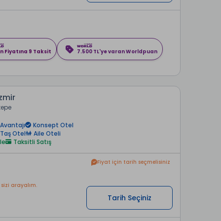
n Fiyatına 9 Taksit
7.500 TL'ye varan Worldpuan
zmir
tepe
Avantajı
Konsept Otel
Taş Otel
Aile Oteli
le
Taksitli Satış
Fiyat için tarih seçmelisiniz
 sizi arayalım.
Tarih Seçiniz