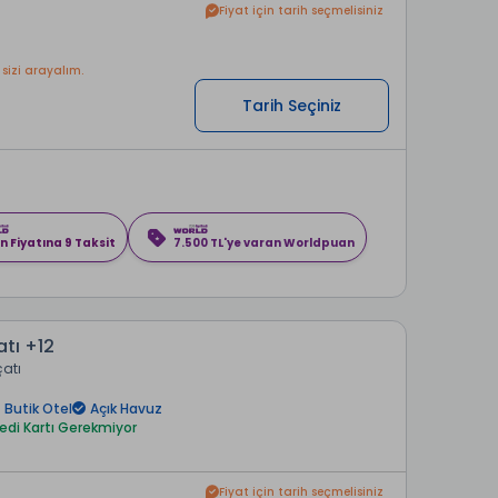
Fiyat için tarih seçmelisiniz
 sizi arayalım.
Tarih Seçiniz
n Fiyatına 9 Taksit
7.500 TL'ye varan Worldpuan
tı +12
çatı
Butik Otel
Açık Havuz
redi Kartı Gerekmiyor
Fiyat için tarih seçmelisiniz