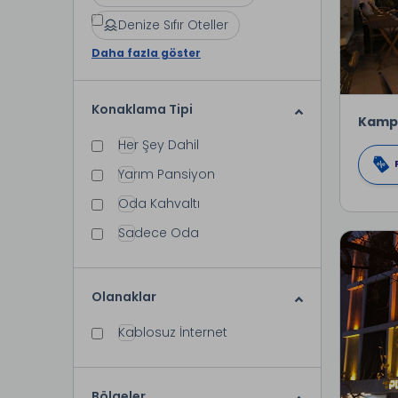
Denize Sıfır Oteller
Daha fazla göster
Konaklama Tipi
Kamp
Her Şey Dahil
Yarım Pansiyon
Oda Kahvaltı
Sadece Oda
Olanaklar
Kablosuz İnternet
Bölgeler