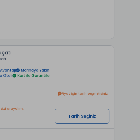
açatı
çatı
Avantajı
Marinaya Yakın
le Oteli
Kart ile Garantile
Fiyat için tarih seçmelisiniz
 sizi arayalım.
Tarih Seçiniz