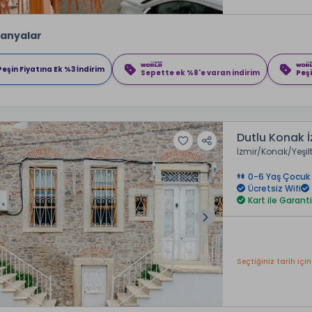
anyalar
Peşin Fiyatına Ek %3 İndirim
Sepette ek %8'e varan indirim
Peşi
Dutlu Konak İ
İzmir
Konak
Yeşil
0-6 Yaş Çocuk 
Ücretsiz Wifi
Kart ile Garanti
Seçtiğiniz tarih için