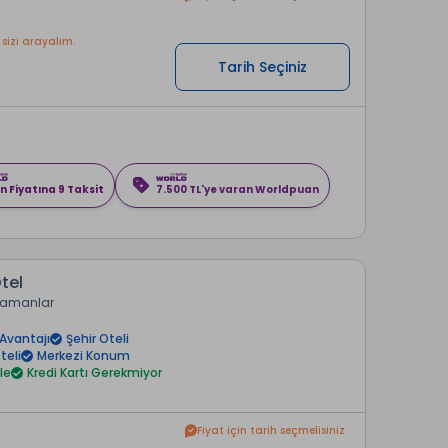
 sizi arayalım.
Tarih Seçiniz
n Fiyatına 9 Taksit
7.500 TL'ye varan Worldpuan
tel
ramanlar
Avantajı
Şehir Oteli
teli
Merkezi Konum
le
Kredi Kartı Gerekmiyor
Fiyat için tarih seçmelisiniz