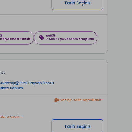
Tarih Seçiniz
n Fiyatına 9 Taksit
7.500 TL'ye varan Worldpuan
çatı
Avantajı
Evcil Hayvan Dostu
rkezi Konum
Fiyat için tarih seçmelisiniz
 sizi arayalım.
Tarih Seçiniz