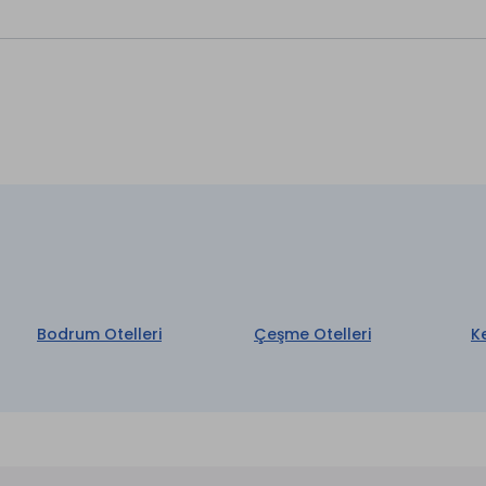
Wi-fi
aretli özellikler ücretlidir.
Bodrum Otelleri
Çeşme Otelleri
K