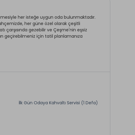
şletmesiyle her isteğe uygun oda bulunmaktadır.
 bahçemizde, her güne özel olarak çeşitli
atı çarşısında gezebilir ve Çeşme'nin eşsiz
man geçirebilmeniz için tatil planlamanıza
neliyle bu otel görülmeye değer bir hizmet
İlk Gün Odaya Kahvaltı Servisi (1 Defa)
Restaurant & Bar *
Sigara İçilmeyen Odalar
Su
Müstakil Bahçe