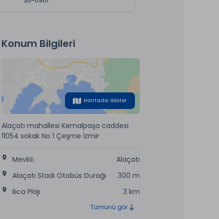
35-0901
Konum Bilgileri
Haritada Göster
Alaçatı mahallesi Kemalpaşa caddesi
11054 sokak No 1 Çeşme İzmir
Mevkii:
Alaçatı
Alaçatı Stadı Otobüs Durağı
300 m
Ilıca Plajı
3 km
Tümünü gör