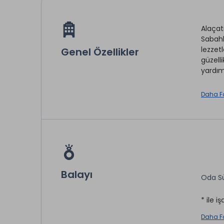
Alaçat
Sabahl
lezzet
Genel Özellikler
güzell
yardımc
Avanta
Daha F
sunuyo
Balayı
Oda S
Çamaş
Oda Se
* ile iş
Jakuzi
Daha F
İntern