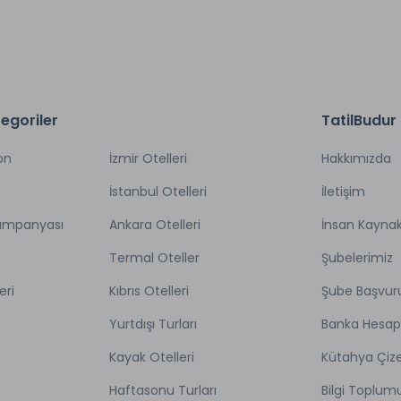
egoriler
TatilBudur
on
İzmir Otelleri
Hakkımızda
İstanbul Otelleri
İletişim
Kampanyası
Ankara Otelleri
İnsan Kaynak
Termal Oteller
Şubelerimiz
eri
Kıbrıs Otelleri
Şube Başvur
Yurtdışı Turları
Banka Hesap
Kayak Otelleri
Kütahya Çize
Haftasonu Turları
Bilgi Toplum