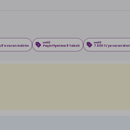
8'e varan indirim
Peşin Fiyatına 9 Taksit
7.500 TL'ye varan Wo