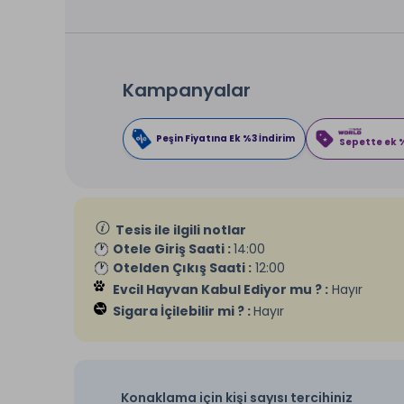
Kampanyalar
Peşin Fiyatına Ek %3 İndirim
Sepette ek %
Tesis ile ilgili notlar
Otele Giriş Saati :
14:00
Otelden Çıkış Saati :
12:00
Evcil Hayvan Kabul Ediyor mu ? :
Hayır
Sigara İçilebilir mi ? :
Hayır
Konaklama için kişi sayısı tercihiniz