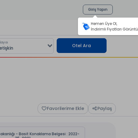
Giriş Yapın
Hemen Üye Ol,
İndirimli Fiyatları Görüntü
Sayısı
Otel Ara
Favorilerime Ekle
Paylaş
Bakanlığı - Basit Konaklama Belgesi : 2022-