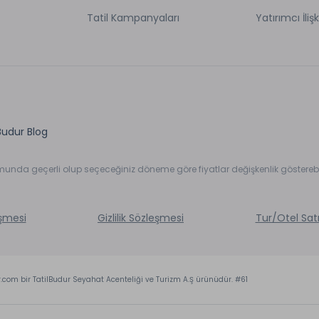
Tatil Kampanyaları
Yatırımcı İlişk
Budur Blog
umunda geçerli olup seçeceğiniz döneme göre fiyatlar değişkenlik gösterebil
eşmesi
Gizlilik Sözleşmesi
Tur/Otel Sat
r.com bir TatilBudur Seyahat Acenteliği ve Turizm A.Ş ürünüdür. #61