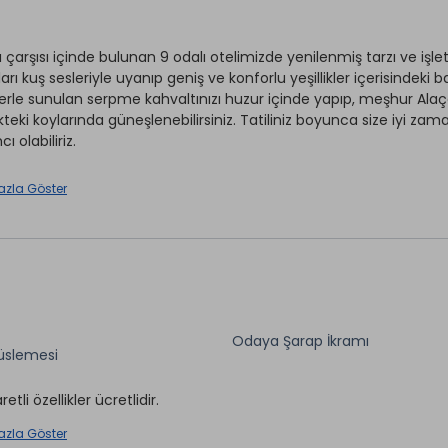
ı çarşısı içinde bulunan 9 odalı otelimizde yenilenmiş tarzı ve i
arı kuş sesleriyle uyanıp geniş ve konforlu yeşillikler içerisindeki
lerle sunulan serpme kahvaltınızı huzur içinde yapıp, meşhur Alaç
ikteki koylarında güneşlenebilirsiniz. Tatiliniz boyunca size iyi za
ı olabiliriz.
jlı konumu, huzurlu bahçesi, temiz odaları ve yardımsever perso
azla Göster
r.
Odaya Şarap İkramı
Split Klima
üslemesi
ırhane *
Araç Kiralama *
rvisi
aretli özellikler ücretlidir.
Transfer Hizmeti *
 *
Ütü Hizmeti *
azla Göster
et