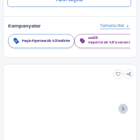
Kampanyalar
Tümünü Gör
Peşin Fiyatına Ek %3 İndirim
Sepette ek %8'e varan indiri