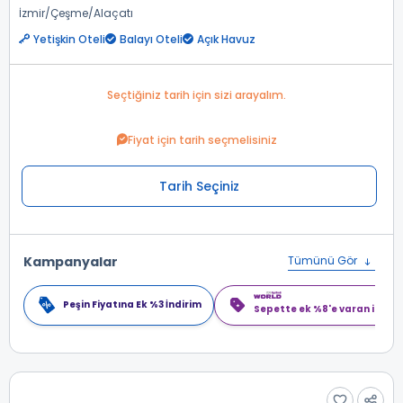
İzmir
Çeşme
Alaçatı
Yetişkin Oteli
Balayı Oteli
Açık Havuz
Seçtiğiniz tarih için sizi arayalım.
Fiyat için tarih seçmelisiniz
Tarih Seçiniz
Kampanyalar
Tümünü Gör
Peşin Fiyatına Ek %3 İndirim
Sepette ek %8'e varan indiri