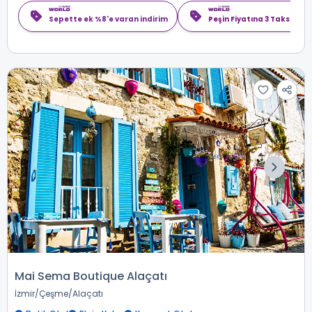
Sepette ek %8'e varan indirim
Peşin Fiyatına 3 Taksit
Mai Sema Boutique Alaçatı
İzmir
Çeşme
Alaçatı