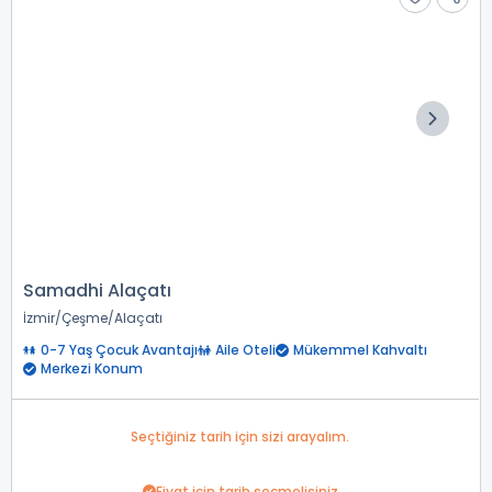
Samadhi Alaçatı
İzmir
Çeşme
Alaçatı
0-7 Yaş Çocuk Avantajı
Aile Oteli
Mükemmel Kahvaltı
Merkezi Konum
Seçtiğiniz tarih için sizi arayalım.
Fiyat için tarih seçmelisiniz