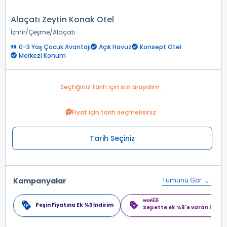
Alaçatı Zeytin Konak Otel
İzmir
Çeşme
Alaçatı
0-3 Yaş Çocuk Avantajı
Açık Havuz
Konsept Otel
Merkezi Konum
Seçtiğiniz tarih için sizi arayalım.
Fiyat için tarih seçmelisiniz
Tarih Seçiniz
Kampanyalar
Tümünü Gör
Peşin Fiyatına Ek %3 İndirim
Sepette ek %8'e varan indiri