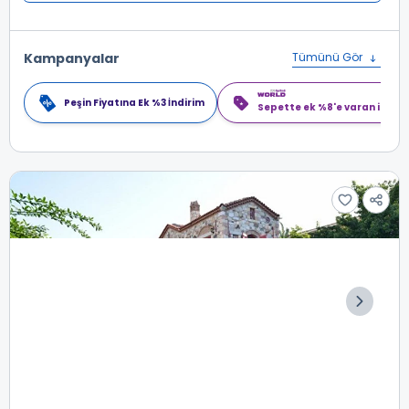
Kampanyalar
Tümünü Gör
Peşin Fiyatına Ek %3 İndirim
Sepette ek %8'e varan indiri