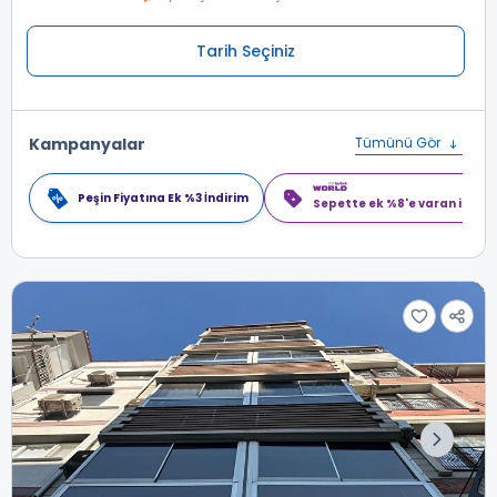
Tarih Seçiniz
Kampanyalar
Tümünü Gör
Peşin Fiyatına Ek %3 İndirim
Sepette ek %8'e varan indiri