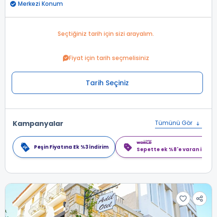
Merkezi Konum
Seçtiğiniz tarih için sizi arayalım.
Fiyat için tarih seçmelisiniz
Tarih Seçiniz
Kampanyalar
Tümünü Gör
Peşin Fiyatına Ek %3 İndirim
Sepette ek %8'e varan indiri