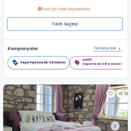
Fiyat için tarih seçmelisiniz
Tarih Seçiniz
Kampanyalar
Tümünü Gör
Peşin Fiyatına Ek %3 İndirim
Sepette ek %8'e varan indiri