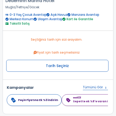
Dedeminn Marina Hotel
Muğla
Fethiye
Göcek
0-3 Yaş Çocuk Avantajı
Açık Havuz
Manzara Avantajı
Merkezi Konum
Ulaşım Avantajı
Kart ile Garantile
Taksitli Satış
Seçtiğiniz tarih için sizi arayalım.
Fiyat için tarih seçmelisiniz
Tarih Seçiniz
Kampanyalar
Tümünü Gör
Peşin Fiyatına Ek %3 İndirim
Sepette ek %8'e varan indiri