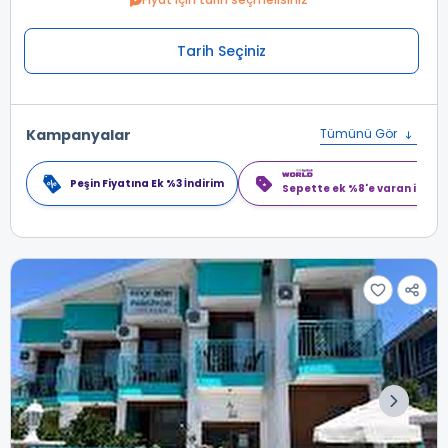
Tarih Seçiniz
Kampanyalar
Tümünü Gör
Peşin Fiyatına Ek %3 İndirim
Sepette ek %8'e varan indiri