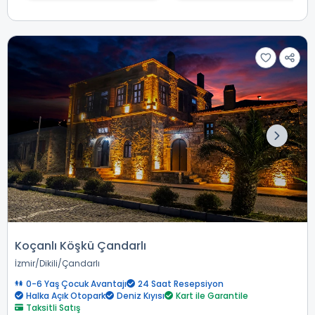
Koçanlı Köşkü Çandarlı
İzmir
Dikili
Çandarlı
0-6 Yaş Çocuk Avantajı
24 Saat Resepsiyon
Halka Açık Otopark
Deniz Kıyısı
Kart ile Garantile
Taksitli Satış