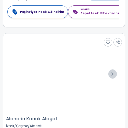
Peşin Fiyatına Ek %3 İndirim
Sepette ek %8'e varan indiri
Alanarin Konak Alaçatı
İzmir
Çeşme
Alaçatı