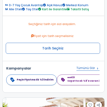
0-7 Yaş Çocuk Avantajı
Açık Havuz
Merkezi Konum
Aile Oteli
Taş Otel
Kart ile Garantile
Taksitli Satış
Seçtiğiniz tarih için sizi arayalım.
Fiyat için tarih seçmelisiniz
Tarih Seçiniz
Kampanyalar
Tümünü Gör
Peşin Fiyatına Ek %3 İndirim
Sepette ek %8'e varan indiri