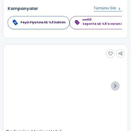
Kampanyalar
Tümünü Gör
Peşin Fiyatına Ek %3 İndirim
Sepette ek %8'e varan indiri