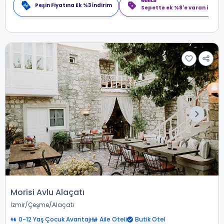
Peşin Fiyatına Ek %3 İndirim
Sepette ek %8'e varan indiri
Morisi Avlu Alaçatı
İzmir
Çeşme
Alaçatı
0-12 Yaş Çocuk Avantajı
Aile Oteli
Butik Otel