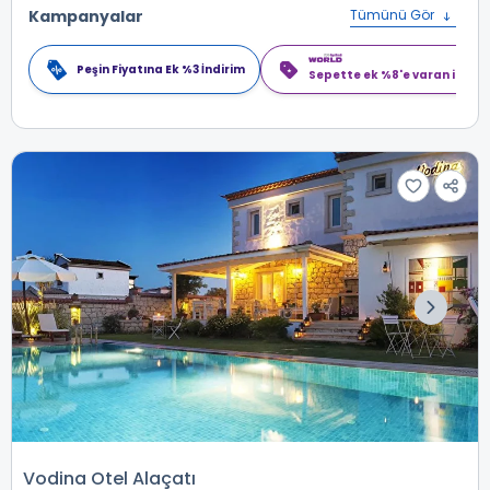
Kampanyalar
Tümünü Gör
Peşin Fiyatına Ek %3 İndirim
Sepette ek %8'e varan indiri
Vodina Otel Alaçatı