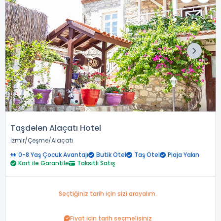
Taşdelen Alaçatı Hotel
İzmir
Çeşme
Alaçatı
0-8 Yaş Çocuk Avantajı
Butik Otel
Taş Otel
Plaja Yakın
Kart ile Garantile
Taksitli Satış
Seçtiğiniz tarih için sizi arayalım.
Fiyat için tarih seçmelisiniz