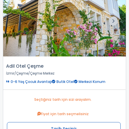
Adil Otel Çeşme
İzmir
Çeşme
Çeşme Merkez
0-6 Yaş Çocuk Avantajı
Butik Otel
Merkezi Konum
Seçtiğiniz tarih için sizi arayalım.
Fiyat için tarih seçmelisiniz
Tarih Seçiniz