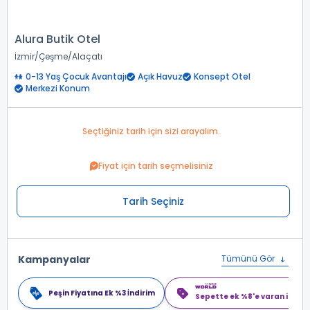
Alura Butik Otel
İzmir
Çeşme
Alaçatı
0-13 Yaş Çocuk Avantajı
Açık Havuz
Konsept Otel
Merkezi Konum
Seçtiğiniz tarih için sizi arayalım.
Fiyat için tarih seçmelisiniz
Tarih Seçiniz
Kampanyalar
Tümünü Gör
Peşin Fiyatına Ek %3 İndirim
Sepette ek %8'e varan indiri