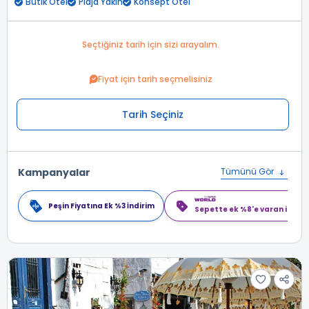
Butik Otel
Plaja Yakın
Konsept Otel
Seçtiğiniz tarih için sizi arayalım.
Fiyat için tarih seçmelisiniz
Tarih Seçiniz
Kampanyalar
Tümünü Gör
Peşin Fiyatına Ek %3 İndirim
Sepette ek %8'e varan indiri