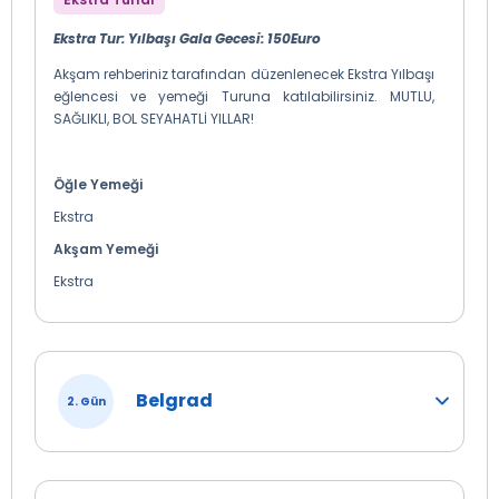
yaralandığı ama fethinin Kanuni sultan Süleyman'a
nasip olduğu Osmanlı donanmasının ikmal
Ekstra Tur: Yılbaşı Gala Gecesi: 150Euro
merkezlerinden Belgrad Kalesi, Kale Meydanı, Taş
Meydan, Askeri Müze, Şehit Ali Paşa'nın türbesi, Bayraklı
Akşam rehberiniz tarafından düzenlenecek Ekstra Yılbaşı
Camii görülecek yerler arasındadır. Tur sonrası
eğlencesi ve yemeği Turuna katılabilirsiniz. MUTLU,
Geceleme Belgrad’da otelimizde.
Dileyen
SAĞLIKLI, BOL SEYAHATLİ YILLAR!
misafirlerimiz ekstra olarak düzenlenecek olan
Yılbaşı Gala Gecesi turuna katılabilirler.
Öğle Yemeği
Ekstra
Akşam Yemeği
Ekstra
Belgrad
2. Gün