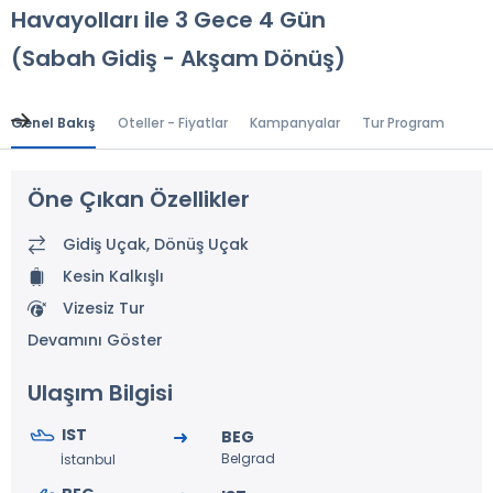
Havayolları ile 3 Gece 4 Gün
(Sabah Gidiş - Akşam Dönüş)
Genel Bakış
Oteller - Fiyatlar
Kampanyalar
Tur Programı
Gen
Öne Çıkan Özellikler
Gidiş Uçak, Dönüş Uçak
Kesin Kalkışlı
Vizesiz Tur
Devamını Göster
Ulaşım Bilgisi
IST
BEG
Belgrad
İstanbul