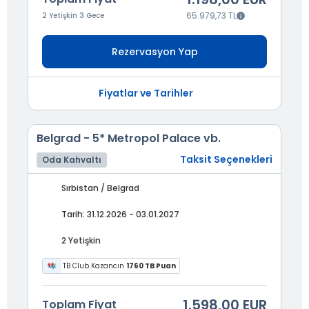
65.979,73 TL
2 Yetişkin 3 Gece
Rezervasyon Yap
Fiyatlar ve Tarihler
Belgrad - 5* Metropol Palace vb.
Taksit Seçenekleri
Oda Kahvaltı
Sırbistan / Belgrad
Tarih: 31.12.2026 - 03.01.2027
2 Yetişkin
TB Club Kazancın
1760 TB Puan
1.598,00 EUR
Toplam Fiyat