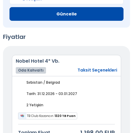
Güncelle
Fiyatlar
Nobel Hotel 4* Vb.
Taksit Seçenekleri
Oda Kahvaltı
Sırbistan / Belgrad
Tarih: 31.12.2026 - 03.01.2027
2 Yetişkin
TB Club Kazancın
1320 TB Puan
1.198,00 EUR
Toplam Fiyat