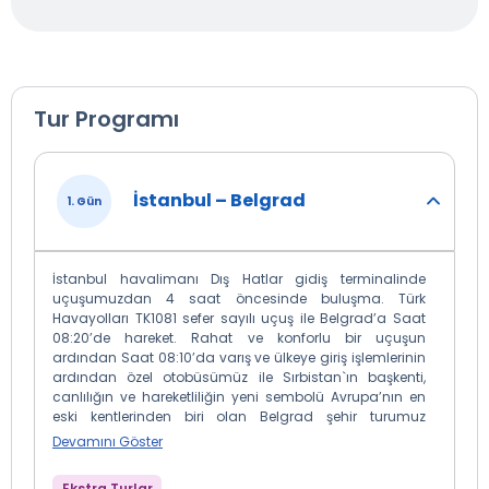
Tur Programı
İstanbul – Belgrad
1. Gün
İstanbul havalimanı Dış Hatlar gidiş terminalinde
uçuşumuzdan 4 saat öncesinde buluşma. Türk
Havayolları TK1081 sefer sayılı uçuş ile Belgrad’a Saat
08:20’de hareket. Rahat ve konforlu bir uçuşun
ardından Saat 08:10’da varış ve ülkeye giriş işlemlerinin
ardından özel otobüsümüz ile Sırbistan`ın başkenti,
canlılığın ve hareketliliğin yeni sembolü Avrupa’nın en
eski kentlerinden biri olan Belgrad şehir turumuz
başlıyor. Türk döneminin muhteşem oyma tavanları ile
Devamını Göster
süslü Eski Saray, Bin yıl anıtı, Sava Nehri'nin Tuna'ya
katıldığı noktada Fatih Sultan Mehmed'in uğruna
Ekstra Turlar