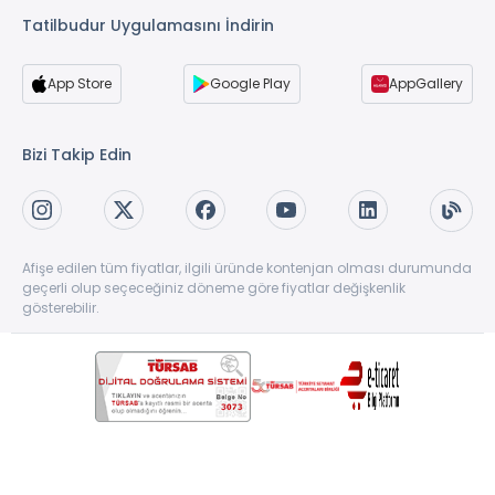
Tatilbudur Uygulamasını İndirin
App Store
Google Play
AppGallery
Bizi Takip Edin
Afişe edilen tüm fiyatlar, ilgili üründe kontenjan olması durumunda
geçerli olup seçeceğiniz döneme göre fiyatlar değişkenlik
gösterebilir.
Copyright © 1997-2026 TatilBudur.com. Tüm hakları saklıdır. TatilBudur.com bir
TatilBudur Seyahat Acenteliği ve Turizm A.Ş ürünüdür. #61