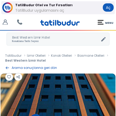
TatilBudur Otel ve Tur Fırsatları
Aç
TatilBudur uygulamasını aç
MENU
Best Western İzmir Hotel
Tatilbudur
İzmir Otelleri
Konak Otelleri
Basmane Otelleri
Best Western İzmir Hotel
Arama sonuçlarına geri dön