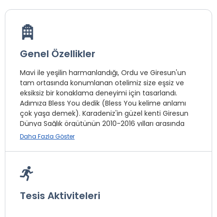
Genel Özellikler
Mavi ile yeşilin harmanlandığı, Ordu ve Giresun'un
tam ortasında konumlanan otelimiz size eşsiz ve
eksiksiz bir konaklama deneyimi için tasarlandı.
Adımıza Bless You dedik (Bless You kelime anlamı
çok yaşa demek). Karadeniz'in güzel kenti Giresun
Dünya Sağlık örgütünün 2010-2016 yılları arasında
Türkiye'nin 81 ilinde yapılan araştırmasına göre
Daha Fazla Göster
havası en temiz il olarak açıklandı. Bu yüzden
Türkiye'nin en uzun ömürlü insanları Giresun'da
yaşıyor. Biz Giresun'da çok yaşadık. Siz de bu kenti
görün, havasını soluyun istedik. Mükemmel konumu
ve Karadeniz'in eşsiz manzaralarına sahip odalarıyla
Tesis Aktiviteleri
bir konaklama için Bless You Hotel doğru bir seçim
olacaktır.