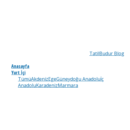
TatilBudur Blog
Anasayfa
Yurt İçi
Tümü
Akdeniz
Ege
Güneydoğu Anadolu
İç
Anadolu
Karadeniz
Marmara