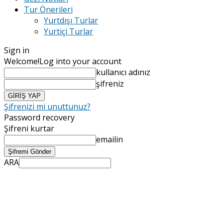
Tur Önerileri
Yurtdışı Turlar
Yurtiçi Turlar
Sign in
Welcome!
Log into your account
kullanıcı adınız
şifreniz
Şifrenizi mi unuttunuz?
Password recovery
Şifreni kurtar
emailin
ARA