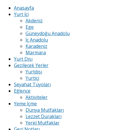
Anasayfa
Yurt İçi
Akdeniz
Ege
Güneydoğu Anadolu
İç Anadolu
Karadeniz
Marmara
Yurt Dışı
Gezilecek Yerler
Yurtdışı
Yurtiçi
Seyahat Tüyoları
Eğlence
Aktiviteler
Yeme İçme
Dünya Mutfakları
Lezzet Durakları
Yerel Mutfaklar
Gezi Notları