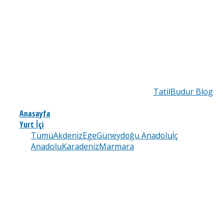
TatilBudur Blog
Anasayfa
Yurt İçi
Tümü
Akdeniz
Ege
Güneydoğu Anadolu
İç
Anadolu
Karadeniz
Marmara