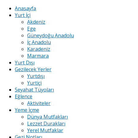
Anasayfa
Yurt İçi
Akdeniz
Ege
Güneydoğu Anadolu
İç Anadolu
Karadeniz
Marmara
Yurt Dışı
Gezilecek Yerler
Yurtdışı
Yurtiçi
Seyahat Tüyoları
Eğlence
Aktiviteler
Yeme İçme
Dünya Mutfakları
Lezzet Durakları
Yerel Mutfaklar
Gezi Notları