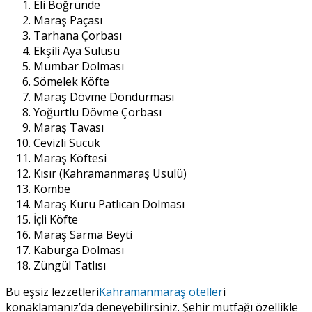
Eli Böğründe
Maraş Paçası
Tarhana Çorbası
Ekşili Aya Sulusu
Mumbar Dolması
Sömelek Köfte
Maraş Dövme Dondurması
Yoğurtlu Dövme Çorbası
Maraş Tavası
Cevizli Sucuk
Maraş Köftesi
Kısır (Kahramanmaraş Usulü)
Kömbe
Maraş Kuru Patlıcan Dolması
İçli Köfte
Maraş Sarma Beyti
Kaburga Dolması
Züngül Tatlısı
Bu eşsiz lezzetleri
Kahramanmaraş oteller
i
konaklamanız’da deneyebilirsiniz. Şehir mutfağı özellikle