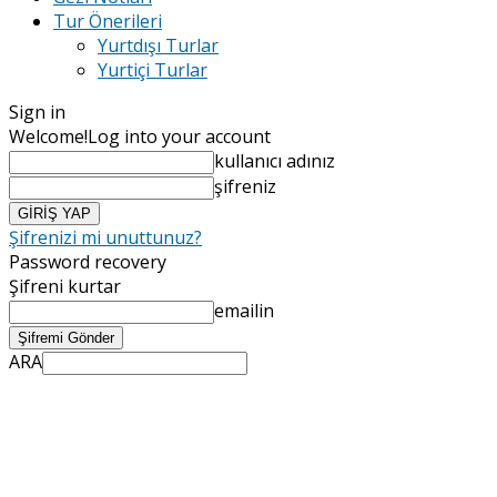
Tur Önerileri
Yurtdışı Turlar
Yurtiçi Turlar
Sign in
Welcome!
Log into your account
kullanıcı adınız
şifreniz
Şifrenizi mi unuttunuz?
Password recovery
Şifreni kurtar
emailin
ARA