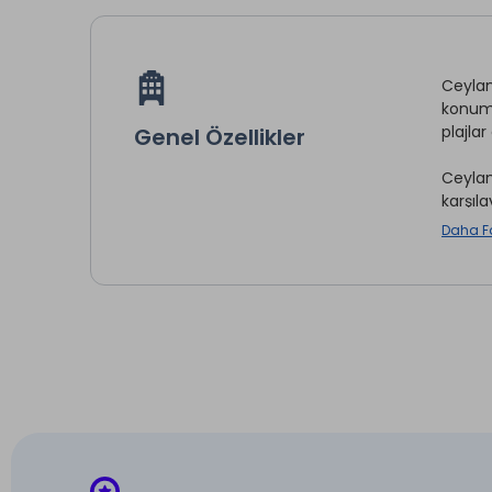
Ceylan
konumu
plajlar
Genel Özellikler
Ceylan
karşıl
Daha F
Çamaş
Mini Ba
İntern
* ile iş