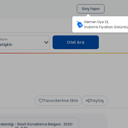
Giriş Yapın
Hemen Üye Ol,
İndirimli Fiyatları Görüntü
Sayısı
Otel Ara
Favorilerime Ekle
Paylaş
Bakanlığı - Basit Konaklama Belgesi : 2023-