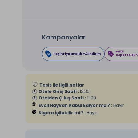
Kampanyalar
Peşin Fiyatına Ek %3 İndirim
Sepette ek %
Tesis ile ilgili notlar
Otele Giriş Saati :
13:30
Otelden Çıkış Saati :
11:00
Evcil Hayvan Kabul Ediyor mu ? :
Hayır
Sigara İçilebilir mi ? :
Hayır