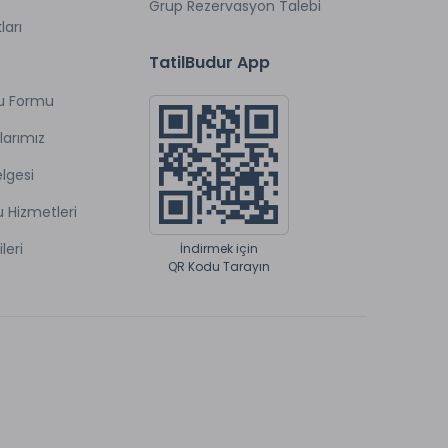
Grup Rezervasyon Talebi
ları
TatilBudur App
u Formu
larımız
lgesi
u Hizmetleri
ileri
İndirmek için
QR Kodu Tarayın