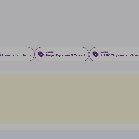
8'e varan indirim
Peşin Fiyatına 9 Taksit
7.500 TL'ye varan Wo