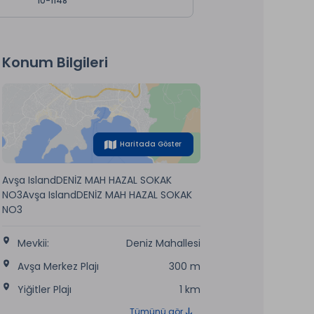
10-1148
Konum Bilgileri
Haritada Göster
Avşa IslandDENİZ MAH HAZAL SOKAK
NO3Avşa IslandDENİZ MAH HAZAL SOKAK
NO3
Mevkii:
Deniz Mahallesi
Avşa Merkez Plajı
300 m
Yiğitler Plajı
1 km
Tümünü gör