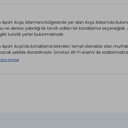
 Apart Avşa, Marmara bölgesinde yer alan Avşa Adası'nda bulunan
 ve denize yakınlığı ile tercih edilen bir konaklama seçeneğidir.
 gibi turistik yerler bulunmaktadır.
 Apart Avşa'da konaklama birimleri, temel olanaklar olan mutfak, 
ayacak şekilde donatılmıştır. Ücretsiz Wi-Fi erişimi de sağlanmakta
azla Göster
Mutfak *
ırhane *
Wi-fi
r *
Restaurant & Bar *
et
aretli özellikler ücretlidir.