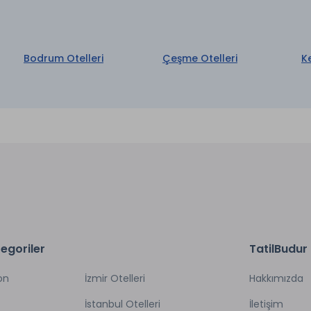
Bodrum Otelleri
Çeşme Otelleri
K
egoriler
TatilBudur
on
İzmir Otelleri
Hakkımızda
İstanbul Otelleri
İletişim