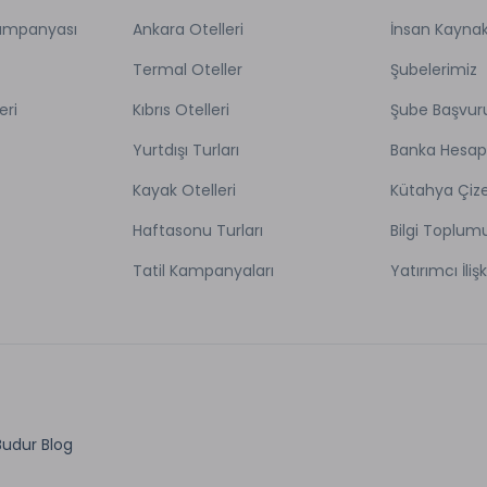
Kampanyası
Ankara Otelleri
İnsan Kaynak
Termal Oteller
Şubelerimiz
eri
Kıbrıs Otelleri
Şube Başvur
Yurtdışı Turları
Banka Hesap
Kayak Otelleri
Kütahya Çize
Haftasonu Turları
Bilgi Toplum
Tatil Kampanyaları
Yatırımcı İlişk
Budur Blog