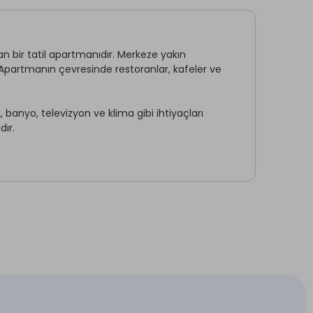
 bir tatil apartmanıdır. Merkeze yakın
 Apartmanın çevresinde restoranlar, kafeler ve
banyo, televizyon ve klima gibi ihtiyaçları
dır.
Ön Büro
Şömine Yakımı *
Kitap & Dergi Köşesi