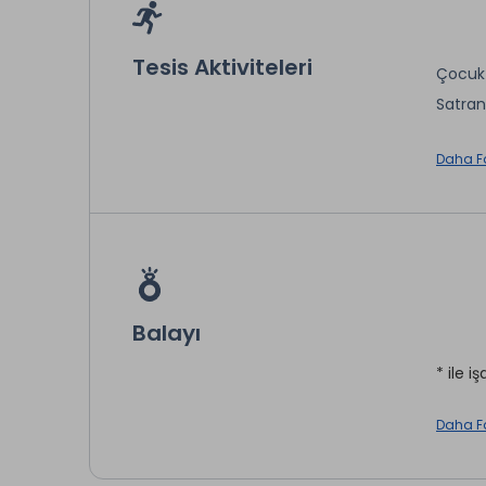
Artvin
Tesis Aktiviteleri
Çocuk
Satra
Oda Se
İntern
* ile iş
Daha F
Otopa
* ile iş
Balayı
* ile iş
Daha F