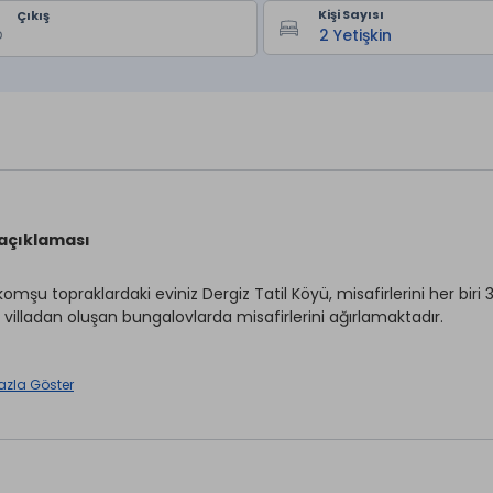
Kişi Sayısı
Çıkış
 açıklaması
omşu topraklardaki eviniz Dergiz Tatil Köyü, misafirlerini her biri
 villadan oluşan bungalovlarda misafirlerini ağırlamaktadır.
 Tatil Köyü & Spa odalarda; saç kurutma makinesi, havlu ve bornoz 
azla Göster
 TV, mini bar, yemek masası kuru temizleme, oda servisi mevcutt
lokasyon bilgileri