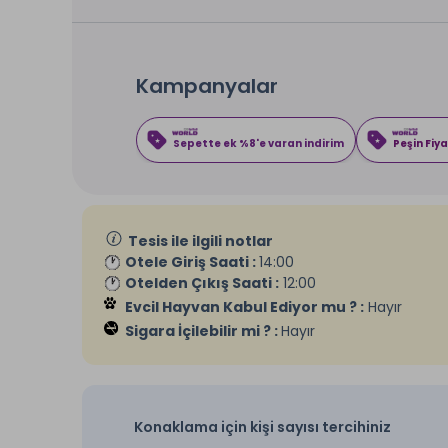
Kampanyalar
Sepette ek %8'e varan indirim
Peşin Fiya
Tesis ile ilgili notlar
Otele Giriş Saati :
14:00
Otelden Çıkış Saati :
12:00
Evcil Hayvan Kabul Ediyor mu ? :
Hayır
Sigara İçilebilir mi ? :
Hayır
Konaklama için kişi sayısı tercihiniz