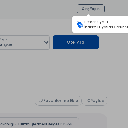
Giriş Yapın
Hemen Üye Ol,
İndirimli Fiyatları Görüntü
Sayısı
Otel Ara
Favorilerime Ekle
Paylaş
akanlığı - Turizm İşletmesi Belgesi : 19740