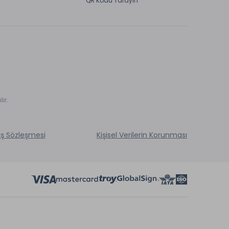
QR Kodu Tarayın
ir.
ış Sözleşmesi
Kişisel Verilerin Korunması