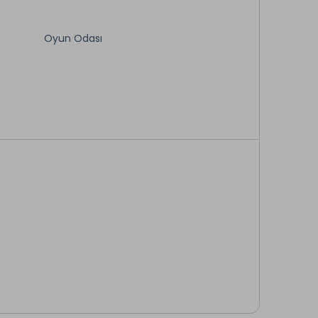
ç Şavşat Yolu'nun 8.km.' sinde yer almaktadır
Oyun Odası
TV Odası
Açık Otopark
Concierge Hizmeti