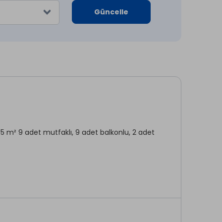
Güncelle
 35 m² 9 adet mutfaklı, 9 adet balkonlu, 2 adet
takımı, su ısıtıcı, mutfak, salon, wc-duş,
ur.