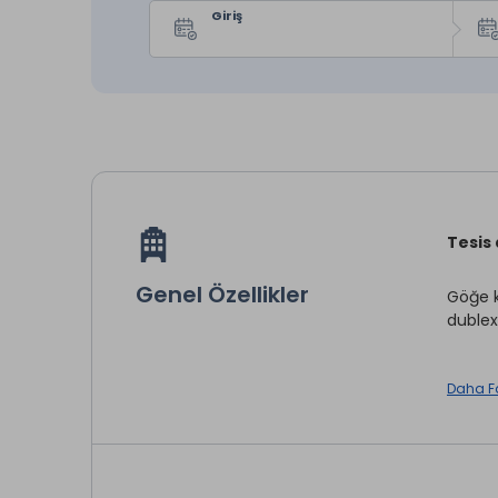
Giriş
Tesis
Genel Özellikler
Göğe k
dublex
Dergiz
Daha F
klima,
Tesis 