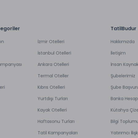
egoriler
TatilBudur
on
İzmir Otelleri
Hakkımızda
İstanbul Otelleri
İletişim
Kampanyası
Ankara Otelleri
İnsan Kaynak
Termal Oteller
Şubelerimiz
eri
Kıbrıs Otelleri
Şube Başvur
Yurtdışı Turları
Banka Hesap
Kayak Otelleri
Kütahya Çize
Haftasonu Turları
Bilgi Toplum
Tatil Kampanyaları
Yatırımcı İlişk