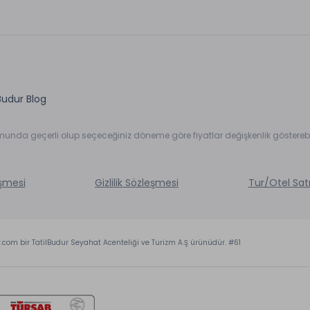
Budur Blog
umunda geçerli olup seçeceğiniz döneme göre fiyatlar değişkenlik gösterebil
eşmesi
Gizlilik Sözleşmesi
Tur/Otel Sat
r.com bir TatilBudur Seyahat Acenteliği ve Turizm A.Ş ürünüdür. #61