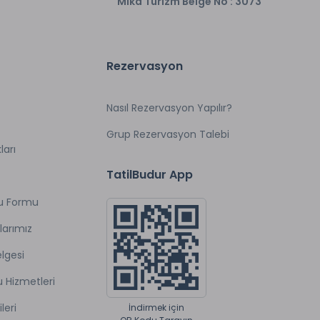
Mika Turizm Belge No : 3073
Rezervasyon
Nasıl Rezervasyon Yapılır?
Grup Rezervasyon Talebi
ları
TatilBudur App
u Formu
larımız
lgesi
u Hizmetleri
ileri
İndirmek için