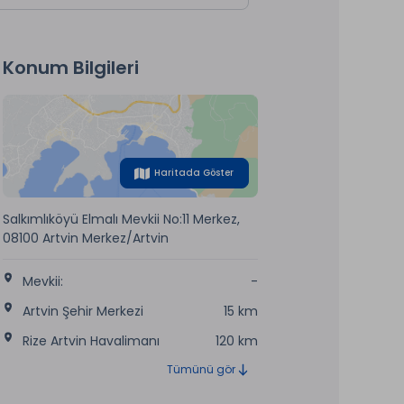
Konum Bilgileri
Haritada Göster
Salkımlıköyü Elmalı Mevkii No:11 Merkez,
08100 Artvin Merkez/Artvin
Mevkii:
-
Artvin Şehir Merkezi
15 km
Rize Artvin Havalimanı
120 km
Tümünü gör