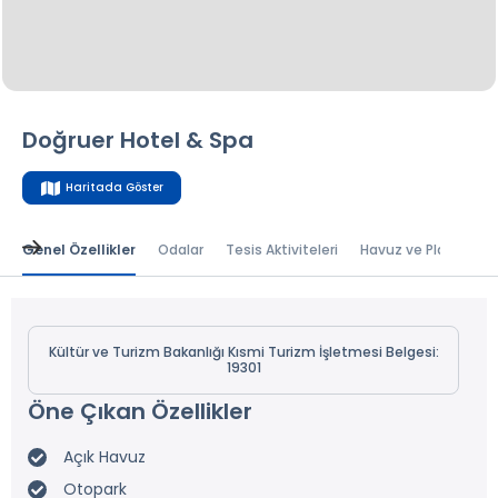
Doğruer Hotel & Spa
Haritada Göster
Genel Özellikler
Odalar
Tesis Aktiviteleri
Havuz ve Plaj
Kam
Kültür ve Turizm Bakanlığı Kısmi Turizm İşletmesi Belgesi:
19301
Öne Çıkan Özellikler
Açık Havuz
Otopark