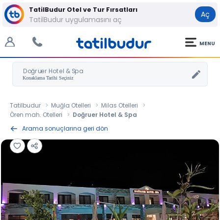
TatilBudur Otel ve Tur Fırsatları
Aç
TatilBudur uygulamasını aç
MENU
Doğruer Hotel & Spa
Tatilbudur
Muğla Otelleri
Milas Otelleri
Ören mah. Otelleri
Doğruer Hotel & Spa
Arama sonuçlarına geri dön