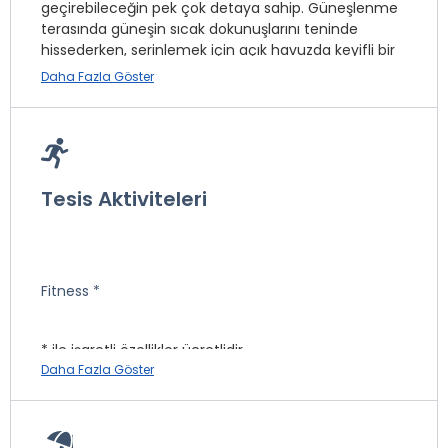
geçirebileceğin pek çok detaya sahip. Güneşlenme
terasında güneşin sıcak dokunuşlarını teninde
hissederken, serinlemek için açık havuzda keyifli bir
yüzme deneyimi yaşayabilirsin. Tesiste ayrıca
Daha Fazla Göster
kablosuz internet bağlantısı, teras, klima ve yeşillikler
içinde dinlenebileceğin bir bahçe mevcut.
Tesis Aktiviteleri
Masaj *
İnternet
Türk Hamamı *
Fitness *
Otopark
Spa Merkezi *
* ile işaretli özellikler ücretlidir.
Wi-fi
Daha Fazla Göster
Ön Büro
Buhar Odası *