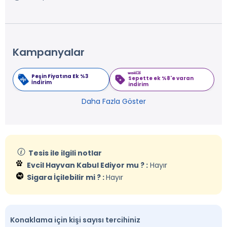
Kampanyalar
Peşin Fiyatına Ek %3
Sepette ek %8'e varan
İndirim
indirim
Daha Fazla Göster
Tesis ile ilgili notlar
Evcil Hayvan Kabul Ediyor mu ? :
Hayır
Sigara İçilebilir mi ? :
Hayır
Konaklama için kişi sayısı tercihiniz