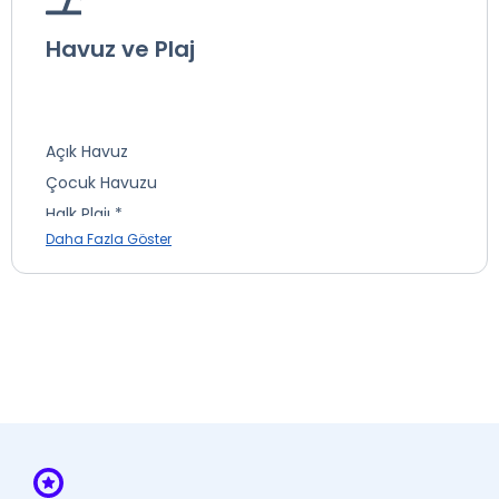
* ile işaretli özellikler ücretlidir.
Havuz ve Plaj
Açık Havuz
Çocuk Havuzu
Halk Plajı *
Daha Fazla Göster
Plaj Havlusu
* ile işaretli özellikler ücretlidir.