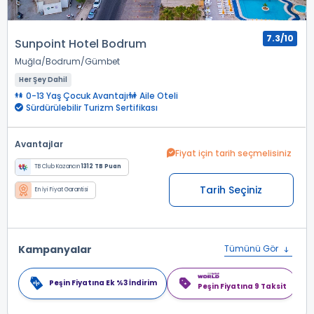
7.3/10
Sunpoint Hotel Bodrum
Muğla
Bodrum
Gümbet
Her Şey Dahil
0-13 Yaş Çocuk Avantajı
Aile Oteli
Sürdürülebilir Turizm Sertifikası
Avantajlar
Fiyat için tarih seçmelisiniz
TB Club Kazancın
1312 TB Puan
Tarih Seçiniz
En İyi Fiyat Garantisi
Kampanyalar
Tümünü Gör
Peşin Fiyatına Ek %3 İndirim
Peşin Fiyatına 9 Taksit