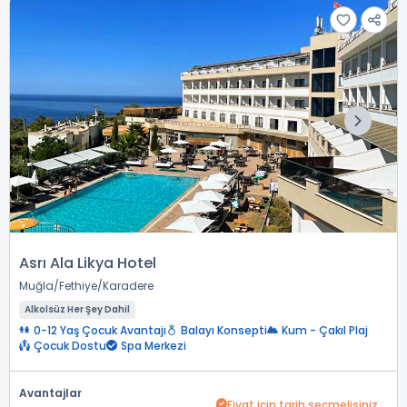
Asrı Ala Likya Hotel
Muğla
Fethiye
Karadere
Alkolsüz Her Şey Dahil
0-12 Yaş Çocuk Avantajı
Balayı Konsepti
Kum - Çakıl Plaj
Çocuk Dostu
Spa Merkezi
Avantajlar
Fiyat için tarih seçmelisiniz