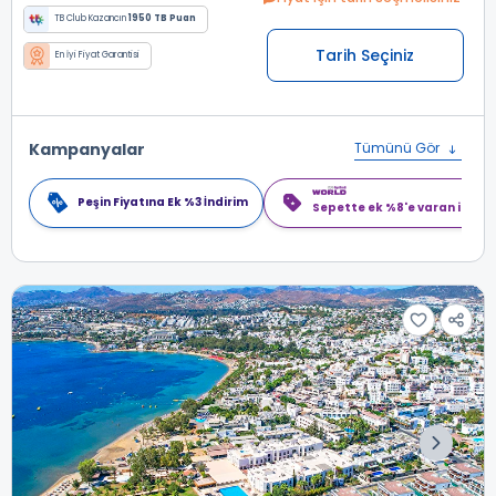
TB Club Kazancın
1950 TB Puan
Tarih Seçiniz
En İyi Fiyat Garantisi
Kampanyalar
Tümünü Gör
Peşin Fiyatına Ek %3 İndirim
Sepette ek %8'e varan indiri