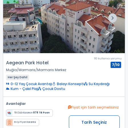
110 kullanıcı yorumu
Aegean Park Hotel
7/10
Muğla
Marmaris
Marmaris Merkez
Her Şey Dahil
0-12 Yaş Çocuk Avantajı
Balayı Konsepti
Su Kaydırağı
Kum - Çakıl Plaj
Çocuk Dostu
Avantajlar
Fiyat için tarih seçmelisiniz
TB Club Kazancın
878 TB Puan
Tarih Seçiniz
En İyi Fiyat Garantisi