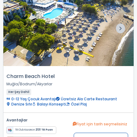
Charm Beach Hotel
Muğla
Bodrum
Akyarlar
Her Şey Dahil
0-12 Yaş Çocuk Avantajı
Ücretsiz Ala Carte Restaurant
Denize Sıfır
Balayı Konsepti
Özel Plaj
Avantajlar
Fiyat için tarih seçmelisiniz
TB Club Kazancın
2131 TB Puan