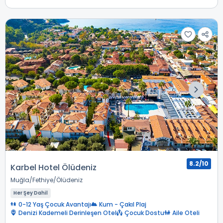
8.2/10
Karbel Hotel Ölüdeniz
Muğla
Fethiye
Ölüdeniz
Her Şey Dahil
0-12 Yaş Çocuk Avantajı
Kum - Çakıl Plaj
Denizi Kademeli Derinleşen Otel
Çocuk Dostu
Aile Oteli