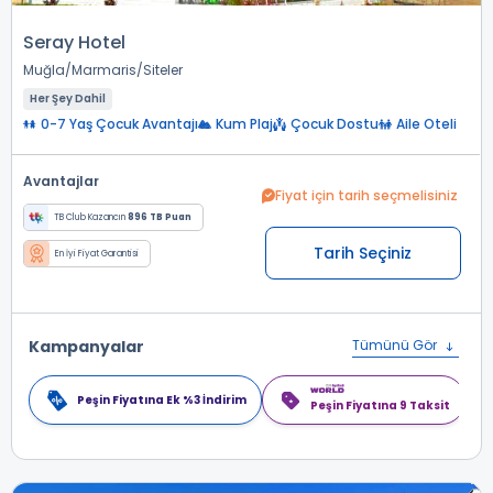
Seray Hotel
Muğla
Marmaris
Siteler
Her Şey Dahil
0-7 Yaş Çocuk Avantajı
Kum Plaj
Çocuk Dostu
Aile Oteli
Avantajlar
Fiyat için tarih seçmelisiniz
TB Club Kazancın
896 TB Puan
Tarih Seçiniz
En İyi Fiyat Garantisi
Kampanyalar
Tümünü Gör
Peşin Fiyatına Ek %3 İndirim
Peşin Fiyatına 9 Taksit