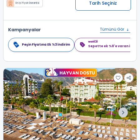
Tarih Seçiniz
En İyi Fiyat Garantisi
Kampanyalar
Tümünü Gör
Peşin Fiyatına Ek %3 İndirim
Sepette ek %8'e varan indiri