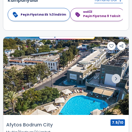
Kampanyalar
Peşin Fiyatına Ek %3 İndirim
Peşin Fiyatına 9 Taksit
7.5/10
Afytos Bodrum City