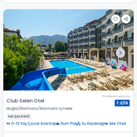
11 kullanıcı yorumu
Club Selen Otel
7.2/10
Muğla
Marmaris
Marmaris İçmeler
Her Şey Dahil
0-13 Yaş Çocuk Avantajı
Kum Plaj
Su Kaydırağı
Aile Oteli