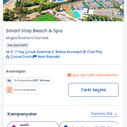
Smart Stay Beach & Spa
Muğla
Bodrum
Gümbet
Her Şey Dahil
0-7 Yaş Çocuk Avantajı
Balayı Konsepti
Özel Plaj
Çocuk Dostu
Mavi Bayraklı
Avantajlar
Fiyat için tarih seçmelisiniz
TB Club Kazancın
1597 TB Puan
Tarih Seçiniz
En İyi Fiyat Garantisi
Kampanyalar
Tümünü Gör