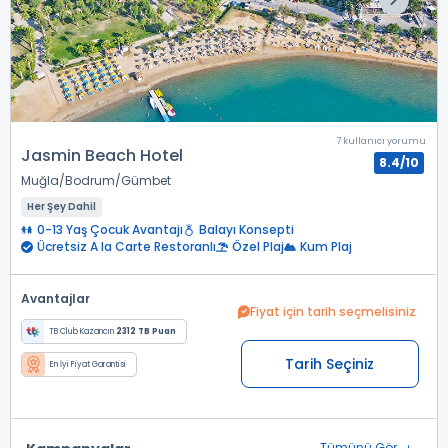
7 kullanıcı yorumu
Jasmin Beach Hotel
8.4/10
Muğla
Bodrum
Gümbet
Her Şey Dahil
0-13 Yaş Çocuk Avantajı
Balayı Konsepti
Ücretsiz A la Carte Restoranlı
Özel Plaj
Kum Plaj
Avantajlar
Fiyat için tarih seçmelisiniz
TB Club Kazancın
2312 TB Puan
Tarih Seçiniz
En İyi Fiyat Garantisi
Tümünü Gör