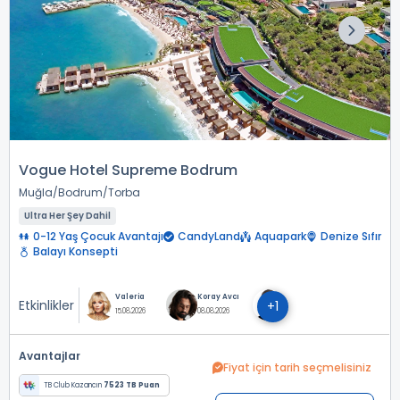
Vogue Hotel Supreme Bodrum
Muğla
Bodrum
Torba
Ultra Her Şey Dahil
0-12 Yaş Çocuk Avantajı
CandyLand
Aquapark
Denize Sıfır
Balayı Konsepti
Valeria
Koray Avcı
Etkinlikler
+1
15.08.2026
08.08.2026
Avantajlar
Fiyat için tarih seçmelisiniz
TB Club Kazancın
7523 TB Puan