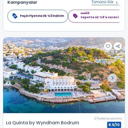
Kampanyalar
Tümünü Gör
Peşin Fiyatına Ek %3 İndirim
Sepette ek %8'e varan indiri
27 kullanıcı yorumu
La Quinta by Wyndham Bodrum
8.5/10