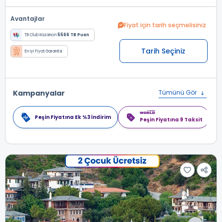
Avantajlar
Fiyat için tarih seçmelisiniz
TB Club Kazancın
5566 TB Puan
Tarih Seçiniz
En İyi Fiyat Garantisi
Kampanyalar
Tümünü Gör
Peşin Fiyatına Ek %3 İndirim
Peşin Fiyatına 9 Taksit