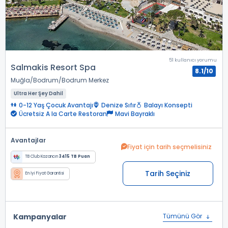
51 kullanıcı yorumu
Salmakis Resort Spa
8.1/10
Muğla
Bodrum
Bodrum Merkez
Ultra Her Şey Dahil
0-12 Yaş Çocuk Avantajı
Denize Sıfır
Balayı Konsepti
Ücretsiz A la Carte Restoran
Mavi Bayraklı
Avantajlar
Fiyat için tarih seçmelisiniz
TB Club Kazancın
3415 TB Puan
Tarih Seçiniz
En İyi Fiyat Garantisi
Kampanyalar
Tümünü Gör