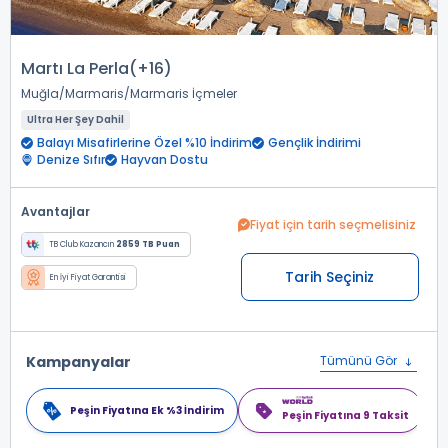
Martı La Perla(+16)
Muğla
Marmaris
Marmaris İçmeler
Ultra Her Şey Dahil
Balayı Misafirlerine Özel %10 İndirim
Gençlik İndirimi
Denize Sıfır
Hayvan Dostu
Avantajlar
Fiyat için tarih seçmelisiniz
TB Club Kazancın
2859 TB Puan
Tarih Seçiniz
En İyi Fiyat Garantisi
Kampanyalar
Tümünü Gör
Peşin Fiyatına Ek %3 İndirim
Peşin Fiyatına 9 Taksit