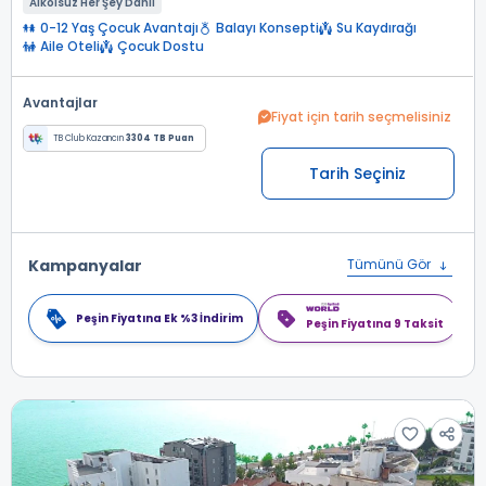
Alkolsüz Her Şey Dahil
0-12 Yaş Çocuk Avantajı
Balayı Konsepti
Su Kaydırağı
Aile Oteli
Çocuk Dostu
Avantajlar
Fiyat için tarih seçmelisiniz
TB Club Kazancın
3304 TB Puan
Tarih Seçiniz
Kampanyalar
Tümünü Gör
Peşin Fiyatına Ek %3 İndirim
Peşin Fiyatına 9 Taksit