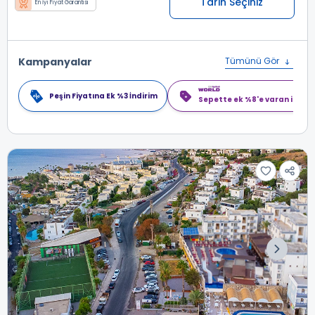
Tarih Seçiniz
En İyi Fiyat Garantisi
Kampanyalar
Tümünü Gör
Peşin Fiyatına Ek %3 İndirim
Sepette ek %8'e varan indiri