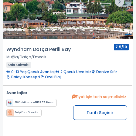
7.5/10
Wyndham Datça Perili Bay
Muğla
Datça
Emecik
Oda Kahvaltı
0-13 Yaş Çocuk Avantajı
2 Çocuk Ücretsiz
Denize Sıfır
Balayı Konsepti
Özel Plaj
Avantajlar
Fiyat için tarih seçmelisiniz
TB Club Kazancın
1838 TB Puan
Tarih Seçiniz
En İyi Fiyat Garantisi