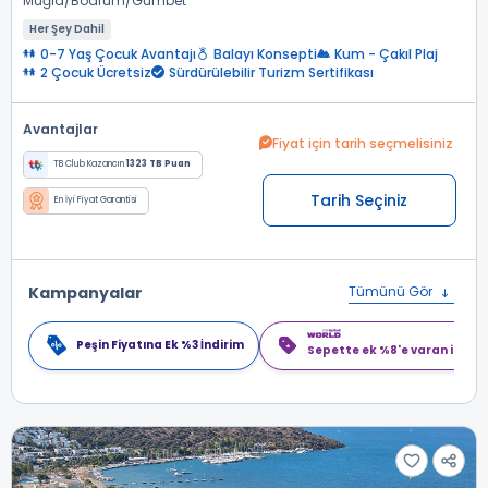
Muğla
Bodrum
Gümbet
Her Şey Dahil
0-7 Yaş Çocuk Avantajı
Balayı Konsepti
Kum - Çakıl Plaj
2 Çocuk Ücretsiz
Sürdürülebilir Turizm Sertifikası
Avantajlar
Fiyat için tarih seçmelisiniz
TB Club Kazancın
1323 TB Puan
Tarih Seçiniz
En İyi Fiyat Garantisi
Kampanyalar
Tümünü Gör
Peşin Fiyatına Ek %3 İndirim
Sepette ek %8'e varan indiri