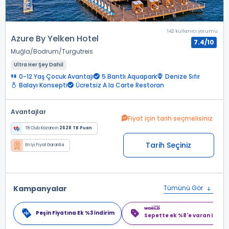
142 kullanıcı yorumu
Azure By Yelken Hotel
7.4/10
Muğla
Bodrum
Turgutreis
Ultra Her Şey Dahil
0-12 Yaş Çocuk Avantajı
5 Bantlı Aquapark
Denize Sıfır
Balayı Konsepti
Ücretsiz A la Carte Restoran
Avantajlar
Fiyat için tarih seçmelisiniz
TB Club Kazancın
2628 TB Puan
Tarih Seçiniz
En İyi Fiyat Garantisi
Kampanyalar
Tümünü Gör
Peşin Fiyatına Ek %3 İndirim
Sepette ek %8'e varan indiri