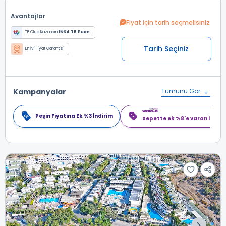
Avantajlar
Fiyat için tarih seçmelisiniz
TB Club Kazancın
1564 TB Puan
Tarih Seçiniz
En İyi Fiyat Garantisi
Kampanyalar
Tümünü Gör
Peşin Fiyatına Ek %3 İndirim
Sepette ek %8'e varan indiri