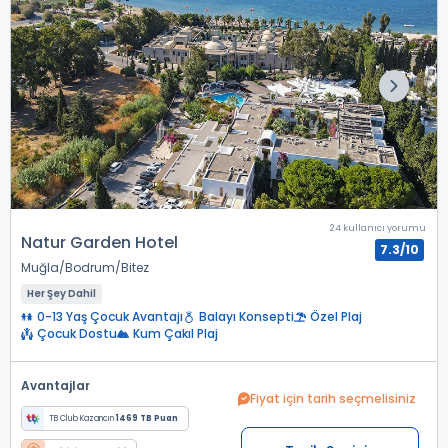
24 kullanıcı yorumu
Natur Garden Hotel
7.3/10
Muğla
Bodrum
Bitez
Her Şey Dahil
0-13 Yaş Çocuk Avantajı
Balayı Konsepti
Özel Plaj
Çocuk Dostu
Kum Çakıl Plaj
Avantajlar
Fiyat için tarih seçmelisiniz
TB Club Kazancın
1469 TB Puan