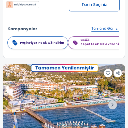
Tarih Seçiniz
En İyi Fiyat Garantisi
Kampanyalar
Tümünü Gör
Peşin Fiyatına Ek %3 İndirim
Sepette ek %8'e varan indiri