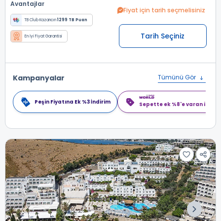
Avantajlar
Fiyat için tarih seçmelisiniz
TB Club Kazancın
1299 TB Puan
Tarih Seçiniz
En İyi Fiyat Garantisi
Kampanyalar
Tümünü Gör
Peşin Fiyatına Ek %3 İndirim
Sepette ek %8'e varan indiri