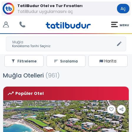
TatilBudur Otel ve Tur Fırsatları
Aç
TatilBudur uygulamasını aç
MENU
Muğla
Harita
Filtreleme
Sıralama
Muğla Otelleri
(961)
Popüler Otel