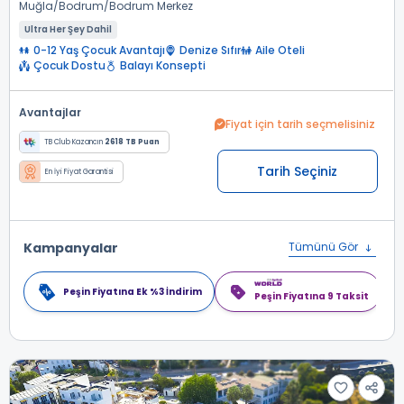
Muğla
Bodrum
Bodrum Merkez
Ultra Her Şey Dahil
0-12 Yaş Çocuk Avantajı
Denize Sıfır
Aile Oteli
Çocuk Dostu
Balayı Konsepti
Avantajlar
Fiyat için tarih seçmelisiniz
TB Club Kazancın
2618 TB Puan
Tarih Seçiniz
En İyi Fiyat Garantisi
Kampanyalar
Tümünü Gör
Peşin Fiyatına Ek %3 İndirim
Peşin Fiyatına 9 Taksit