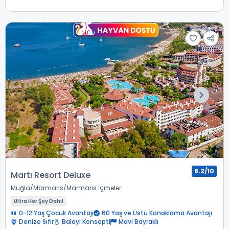
8.2/10
Martı Resort Deluxe
Muğla
Marmaris
Marmaris İçmeler
Ultra Her Şey Dahil
0-12 Yaş Çocuk Avantajı
60 Yaş ve Üstü Konaklama Avantajı
Denize Sıfır
Balayı Konsepti
Mavi Bayraklı