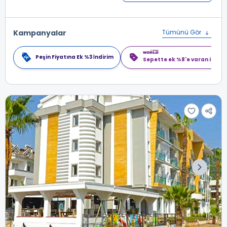
Kampanyalar
Tümünü Gör
Peşin Fiyatına Ek %3 İndirim
Sepette ek %8'e varan indiri