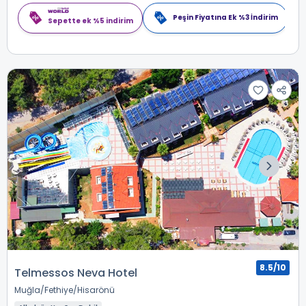
Peşin Fiyatına Ek %3 İndirim
Sepette ek %5 indirim
8.5/10
Telmessos Neva Hotel
Muğla
Fethiye
Hisarönü