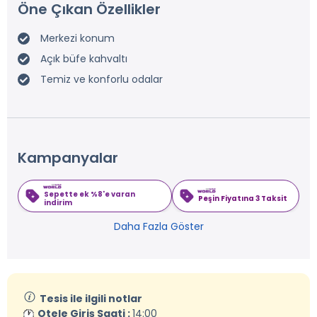
Öne Çıkan Özellikler
Merkezi konum
Açık büfe kahvaltı
Temiz ve konforlu odalar
Kampanyalar
Sepette ek %8'e varan
Peşin Fiyatına 3 Taksit
indirim
Daha Fazla Göster
Tesis ile ilgili notlar
Otele Giriş Saati :
14:00