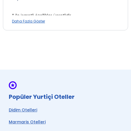
vermektedir..
* ile işaretli özellikler ücretlidir.
Tesis lokasyon bilgileri
Daha Fazla Göster
Otelimiz şehir merkezinde yer almaktadır.
Emanet Kasa
Popüler Yurtiçi Oteller
İnternet
Split Klima
Didim Otelleri
Otopark *
Marmaris Otelleri
Wi-fi