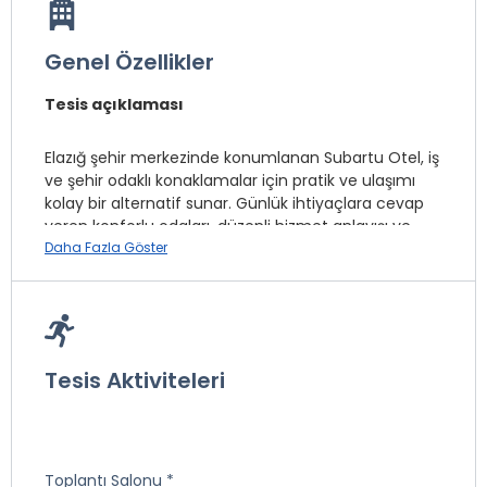
Genel Özellikler
Tesis açıklaması
Elazığ şehir merkezinde konumlanan Subartu Otel, iş
ve şehir odaklı konaklamalar için pratik ve ulaşımı
kolay bir alternatif sunar. Günlük ihtiyaçlara cevap
veren konforlu odaları, düzenli hizmet anlayışı ve
fiyat/performans dengesiyle kısa ve orta süreli
Daha Fazla Göster
konaklamalar için tercih edilir. Şehir içi noktalara
yakınlığı sayesinde Elazığ’ı keşfetmek veya iş
seyahatlerini verimli geçirmek isteyen misafirler için
ideal bir konaklama seçeneğidir.
Tesis Aktiviteleri
2010 senesinden beridir Elazığ'da faaliyet gösteren
tesisimiz, 40 oda 56 yatak, 83 kişi kapasitesine
sahiptir..Şehir merkezinde yer alan otelimiz,
Restaurant, Loby bar, Hamam-Sauna, çamaşırhane,
Toplantı Salonu *
wifi, minibar ile siz değerli müşterilerimize hizmet