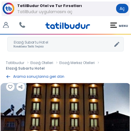
TatilBudur Otel ve Tur Fırsatları
Aç
TatilBudur uygulamasını aç
MENU
Elazığ Subartu Hotel
Tatilbudur
Elazığ Otelleri
Elazığ Merkez Otelleri
Elazığ Subartu Hotel
Arama sonuçlarına geri dön