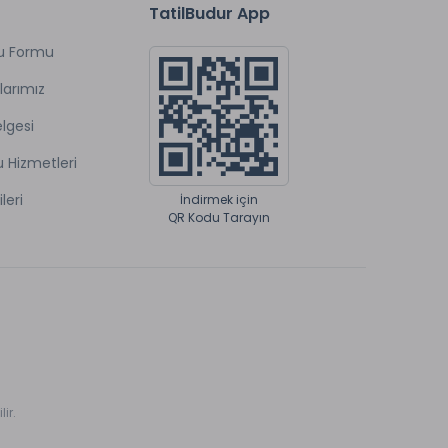
TatilBudur App
u Formu
larımız
lgesi
u Hizmetleri
ileri
İndirmek için
QR Kodu Tarayın
ir.