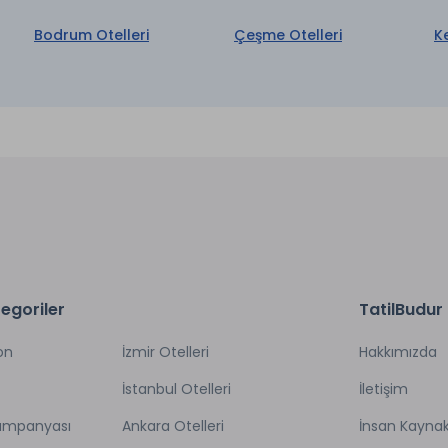
rvisi *
Otopark
et
Bodrum Otelleri
Çeşme Otelleri
K
Ütü Hizmeti *
aretli özellikler ücretlidir.
egoriler
TatilBudur
on
İzmir Otelleri
Hakkımızda
İstanbul Otelleri
İletişim
Kampanyası
Ankara Otelleri
İnsan Kaynak