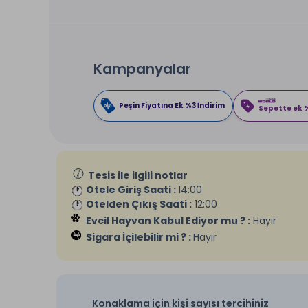
Kampanyalar
Peşin Fiyatına Ek %3 İndirim
Sepette ek %
Tesis ile ilgili notlar
Otele Giriş Saati :
14:00
Otelden Çıkış Saati :
12:00
Evcil Hayvan Kabul Ediyor mu ? :
Hayır
Sigara İçilebilir mi ? :
Hayır
Konaklama için kişi sayısı tercihiniz