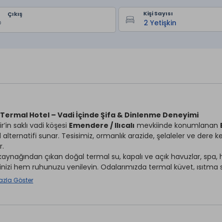
Kişi Sayısı
Çıkış
Termal Hotel – Vadi İçinde Şifa & Dinlenme Deneyimi
ir’in saklı vadi köşesi
Emendere / Ilıcalı
mevkiinde konumlanan
til alternatifi sunar. Tesisimiz, ormanlık arazide, şelaleler ve der
r.
kaynağından çıkan doğal termal su, kapalı ve açık havuzlar, spa
nizi hem ruhunuzu yenileyin. Odalarımızda termal küvet, ısıtma si
 özellikler bulunur.
azla Göster
mizde şehrin karmaşasından uzakta sakin bir dinlence olanağı vark
ktadır. Doğanın şifasıyla yoğrulmuş bir mola arıyorsanız,
Eman Ter
asyonunuzu yapın, doğanın kalbinde unutulmaz bir konaklama d