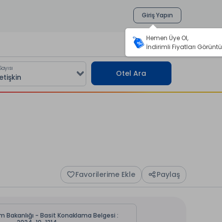
Giriş Yapın
Hemen Üye Ol,
İndirimli Fiyatları Görüntü
Sayısı
Otel Ara
Favorilerime Ekle
Paylaş
zm Bakanlığı - Basit Konaklama Belgesi :