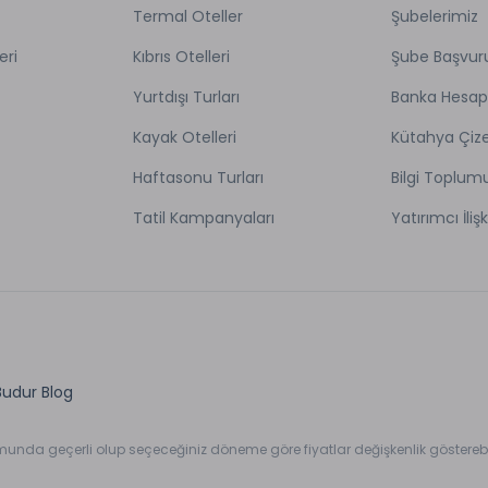
Termal Oteller
Şubelerimiz
eri
Kıbrıs Otelleri
Şube Başvur
Yurtdışı Turları
Banka Hesap
Kayak Otelleri
Kütahya Çize
Haftasonu Turları
Bilgi Toplum
Tatil Kampanyaları
Yatırımcı İlişk
Budur Blog
umunda geçerli olup seçeceğiniz döneme göre fiyatlar değişkenlik gösterebil