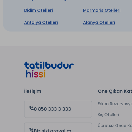
Oda Se
İntern
Didim Otelleri
Marmaris Otelleri
Sauna
Antalya Otelleri
Alanya Otelleri
* ile iş
İletişim
Öne Çıkan Kat
Erken Rezervasy
0 850 333 3 333
Kış Otelleri
Ücretsiz Gece 
Biz sizi arayalım