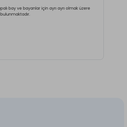
 Hizmetleri
 kapalı bay ve bayanlar için ayrı ayrı olmak üzere
 bulunmaktadır.
 romatizmal rahatsızlıklar gibi konulara iyi gelen
lale ortamı ile doğa kaçamağı
ler
toran, sosyal alanlar
Termal Havuz
 içinde
sal katkı kullanılmaz, su sürekli tazelenir.
Spa Merkezi *
Sigara İçilmeyen Odalar