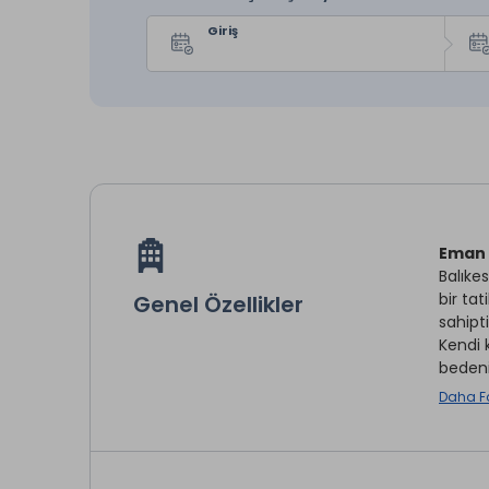
Giriş
Eman 
Balıkes
bir ta
Genel Özellikler
sahipti
Kendi 
bedeni
modern
Daha F
Tesisi
uzaklı
Rezerv