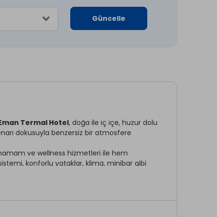
Güncelle
Eman Termal Hotel
, doğa ile iç içe, huzur dolu
e kenarı dokusuyla benzersiz bir atmosfere
, hamam ve wellness hizmetleri ile hem
stemi, konforlu yataklar, klima, minibar gibi
en, Sındırgı ilçe merkezi yalnızca 7 km
mal Hotel
tam size göre.
eneyimi yaşayın.