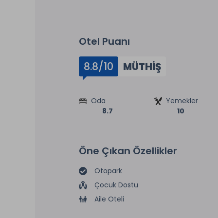
Otel Puanı
8.8/10
MÜTHIŞ
Oda
Yemekler
8.7
10
Öne Çıkan Özellikler
Otopark
Çocuk Dostu
Aile Oteli