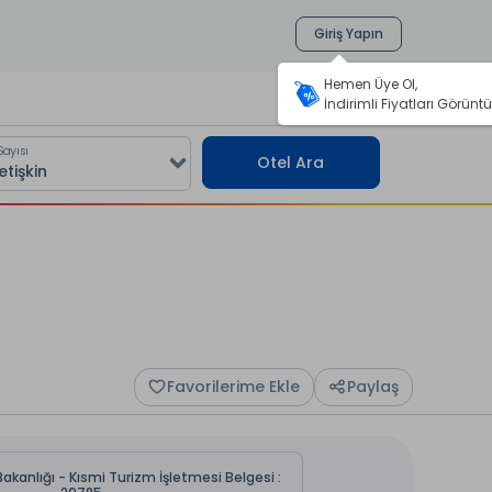
Giriş Yapın
Hemen Üye Ol,
İndirimli Fiyatları Görüntü
Sayısı
Otel Ara
Favorilerime Ekle
Paylaş
akanlığı - Kısmi Turizm İşletmesi Belgesi :