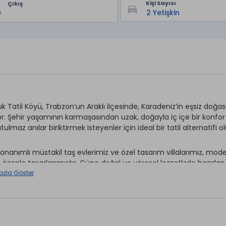
Kişi Sayısı
Çıkış
k Tatil Köyü, Trabzon’un Araklı ilçesinde, Karadeniz’in eşsiz doğası
yor. Şehir yaşamının karmaşasından uzak, doğayla iç içe bir konfo
ulmaz anılar biriktirmek isteyenler için ideal bir tatil alternatifi o
nanımlı müstakil taş evlerimiz ve özel tasarım villalarımız, mod
e özenle tasarlanmıştır. Güne doğal ve yöresel lezzetlerle hazırlan
ki yaylaları, doğal güzellikleri ve tarihi noktaları keşfe çıkabilirsini
azla Göster
 saygılı hizmet anlayışımızla misafirlerimize hem huzurlu bir 
kültürünü yakından tanıma imkânı sağlıyoruz. Konfor ve misafir 
kleri arasında yer almaktadır.