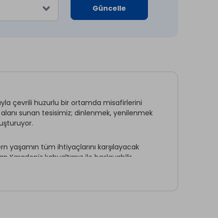
Güncelle
yla çevrili huzurlu bir ortamda misafirlerini
r alanı sunan tesisimiz; dinlenmek, yenilenmek
luşturuyor.
ern yaşamın tüm ihtiyaçlarını karşılayacak
an Karadeniz kahvaltımız ile başlayabilir,
z.
konaklama deneyimi sunuyor hem de Karadeniz’in
memnuniyeti, Gafulluk Tatil Köyü’nün temel