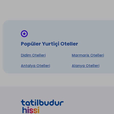
Dört m
mutlul
Tesisi
haşere
parças
değerl
Popüler Yurtiçi Oteller
Konakl
Didim Otelleri
Marmaris Otelleri
hak ve
olarak
Antalya Otelleri
Alanya Otelleri
tanıtı
yapıla
İptal 
kullan
söz ko
ancak 
ilişki