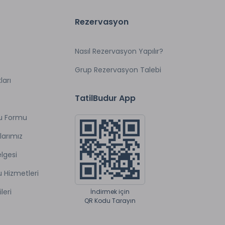
abidir. Kahvaltı saatleri 09:00–12:00 arasındadır
Rezervasyon
mektedir. Konaklama süresince kimlik ibrazı
lması, ateş yakılması ve mangal kullanımı
talepler ücretlidir.
Nasıl Rezervasyon Yapılır?
olup, oluşabilecek tüm taleplerin hizmet süresi
Grup Rezervasyon Talebi
ten yararlanan tüm misafirler bu koşulları
ları
lendirme yürürlüğe girmektedir.
TatilBudur App
u Formu
Sigara İçilmeyen Odalar *
larımız
Elektrik
lgesi
Güvenlik *
u Hizmetleri
İki Katlı Villa *
Müstakil Bahçe *
ileri
İndirmek için
QR Kodu Tarayın