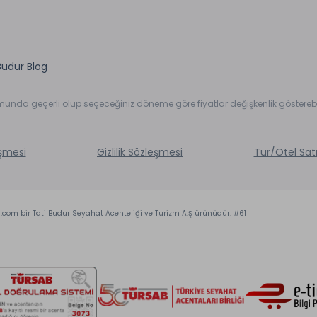
aretli özellikler ücretlidir.
Budur Blog
umunda geçerli olup seçeceğiniz döneme göre fiyatlar değişkenlik gösterebil
eşmesi
Gizlilik Sözleşmesi
Tur/Otel Sat
r.com bir TatilBudur Seyahat Acenteliği ve Turizm A.Ş ürünüdür. #61