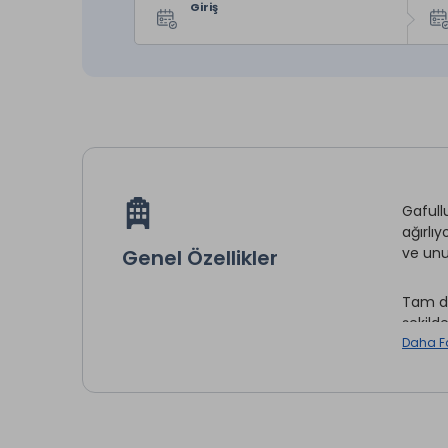
Giriş
Gafullu
ağırlı
ve unut
Genel Özellikler
Tam do
şekild
çevrede
Daha F
Doğaya
yerel 
önceli