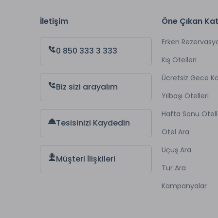
Tesisim
İletişim
Öne Çıkan Kat
ve 21:
zorunl
yasakt
Erken Rezervasy
0 850 333 3 333
Kış Otelleri
Hizmet
içeris
Ücretsiz Gece 
kabul 
Biz sizi arayalım
Yılbaşı Otelleri
Hafta Sonu Otell
Tesisinizi Kaydedin
Otel Ara
Çamaş
Jakuzi
Uçuş Ara
Müşteri İlişkileri
İntern
Tur Ara
Otopar
Kampanyalar
Kuru 