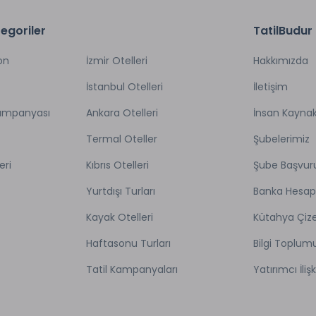
izde giriş saati 14:00, çıkış saati 11:00’dir. Geç çıkışlar ek ücrete t
egoriler
TatilBudur
00 sonrası giriş yapacak misafirlerin önceden bilgi vermesi gerek
u olup, tesis dışından misafir kabul edilmemektedir. Gürültü yapı
ır. Soba için odun temini bir defaya mahsus ücretsiz olup, sonraki 
on
İzmir Otelleri
Hakkımızda
İstanbul Otelleri
İletişim
in terk edilmesi durumunda yazılı bildirim yapılması gerekmekte 
inde iletilmesi önem arz etmektedir. Rezervasyon yapan ve hizmet
Kampanyası
Ankara Otelleri
İnsan Kaynak
etmiş sayılır. Elektronik ortamda yapılan onay ile birlikte bu bilgi
Termal Oteller
Şubelerimiz
eri
Kıbrıs Otelleri
Şube Başvur
Ütü Hizmeti *
Yurtdışı Turları
Banka Hesap
ırhane
Bebek Yatağı *
 *
Kayak Otelleri
Kütahya Çize
Wi-fi
et *
Haftasonu Turları
Bilgi Toplum
Nargile *
k *
Ön Büro
Tatil Kampanyaları
Yatırımcı İlişk
Temizleme *
Açık Otopark