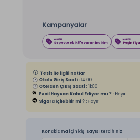
Kampanyalar
Sepette ek %8'e varan indirim
Peşin Fiya
Tesis ile ilgili notlar
Otele Giriş Saati :
14:00
Otelden Çıkış Saati :
11:00
Evcil Hayvan Kabul Ediyor mu ? :
Hayır
Sigara İçilebilir mi ? :
Hayır
Konaklama için kişi sayısı tercihiniz