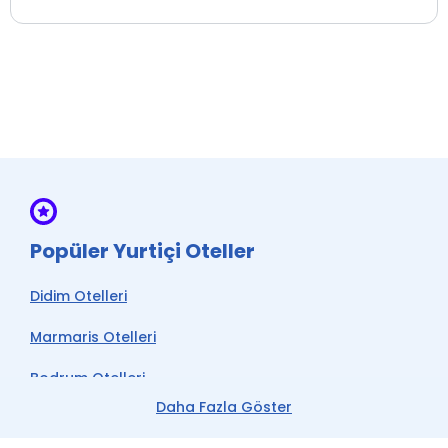
Ütü Hizmeti *
Wi-fi
* ile işaretli özellikler ücretlidir.
Restaurant & Bar *
Açık Otopark
Sigara İçilmeyen Odalar
* ile işaretli özellikler ücretlidir.
Popüler Yurtiçi Oteller
Didim Otelleri
Marmaris Otelleri
Bodrum Otelleri
Daha Fazla Göster
Çeşme Otelleri