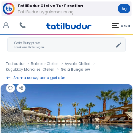
TatilBudur Otel ve Tur Fırsatları
Aç
TatilBudur uygulamasını aç
MENU
Gaia Bungalow
Tatilbudur
Balıkesir Otelleri
Ayvalık Otelleri
Küçükköy Mahallesi Otelleri
Gaia Bungalow
Arama sonuçlarına geri dön