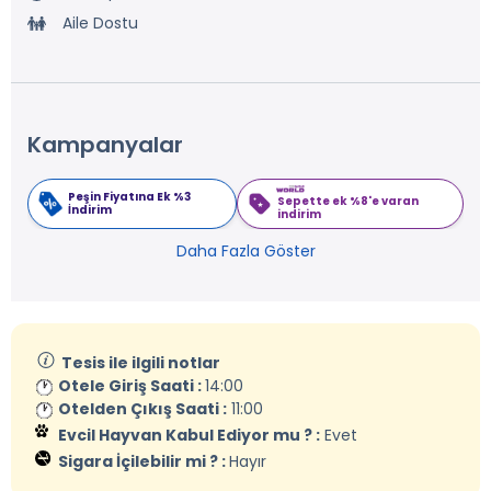
Aile Dostu
Kampanyalar
Peşin Fiyatına Ek %3
Sepette ek %8'e varan
İndirim
indirim
Daha Fazla Göster
Tesis ile ilgili notlar
Otele Giriş Saati :
14:00
Otelden Çıkış Saati :
11:00
Evcil Hayvan Kabul Ediyor mu ? :
Evet
Sigara İçilebilir mi ? :
Hayır