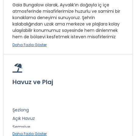
Gaia Bungalow olarak, Ayvalık’ın doğayla iç içe
atmosferinde misafirlerimize huzurlu ve samimi bir
konaklama deneyimi sunuyoruz. Şehrin
kalabalığından uzak ama merkeze ve plajlara kolay
ulaşılabilir konumumuz sayesinde hem dinlenmek
hem de bölgeyi keşfetmek isteyen misafirlerimiz
için ideal bir ortam sağlıyoruz. Özenle tasarlanmış
Daha Fazla Göster
bungalow odalarımızda konforu ve sadeliği bir araya
getirirken, bahçemizde kuş sesleri eşliğinde
kahvaltınızı yapabilir, akşamları Ege esintisiyle keyifli
vakit geçirebilirsiniz. Doğal dokuyu koruyan
mimarimiz ve sıcak misafirperverliğimizle, Ayvalık’ta
Havuz ve Plaj
kendinizi evinizde hissedeceğiniz özel bir tatil
deneyimi sunmayı amaçlıyoruz.
Şezlong
Açık Havuz
İnternet
Şemsiye
Split Klima
Daha Fazla Göster
Isıtmalı Açık Havuz
Otopark