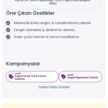
Kültür ve Turizm Bakanlığı Turizm İşletmesi Belgesi:
15801
Öne Çıkan Özellikler
Merkezde kolay erişim & havalimanına yakınlık
Zengin olanaklar & dinlenme alanları
Güler yüzlü hizmet & temiz konaklama
Kampanyalar
Sepette ek %8'e varan
Peşin Fiyatına 3 Taksit
indirim
Daha Fazla Göster