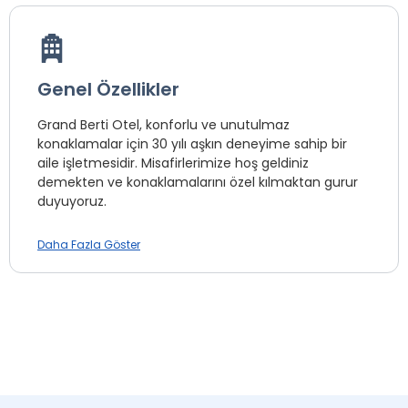
Genel Özellikler
Grand Berti Otel, konforlu ve unutulmaz
konaklamalar için 30 yılı aşkın deneyime sahip bir
aile işletmesidir. Misafirlerimize hoş geldiniz
demekten ve konaklamalarını özel kılmaktan gurur
duyuyoruz.
Grand Berti Otel, sizin için tüm detayları düşünüp,
Daha Fazla Göster
tatil hayalinizi gerçeğe dönüştürüyor. Size de
arkanıza yaslanıp, tatilin keyfini çıkarmak kalıyor.
Çift konaklamalarında evlilik şartı
aranmaktadır.