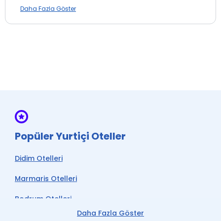
Sauna
Daha Fazla Göster
Türk Hamamı
Ütü Hizmeti
Wi-fi
Ön Büro
Mescid
Vale Hizmeti *
* ile işaretli özellikler ücretlidir.
Popüler Yurtiçi Oteller
Didim Otelleri
Marmaris Otelleri
Bodrum Otelleri
Daha Fazla Göster
Çeşme Otelleri