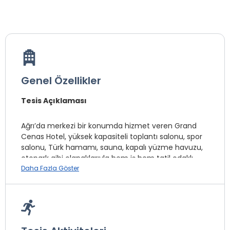
Genel Özellikler
Tesis Açıklaması
Ağrı’da merkezi bir konumda hizmet veren Grand
Cenas Hotel, yüksek kapasiteli toplantı salonu, spor
salonu, Türk hamamı, sauna, kapalı yüzme havuzu,
otopark gibi olanaklarıyla hem iş hem tatil odaklı
konaklamalar için konforlu bir adres sunuyor.
Daha Fazla Göster
Çift olarak konaklayacak misafirlerin giriş
sırasında evlilik cüzdanı ibraz etmeleri
gerekmektedir .