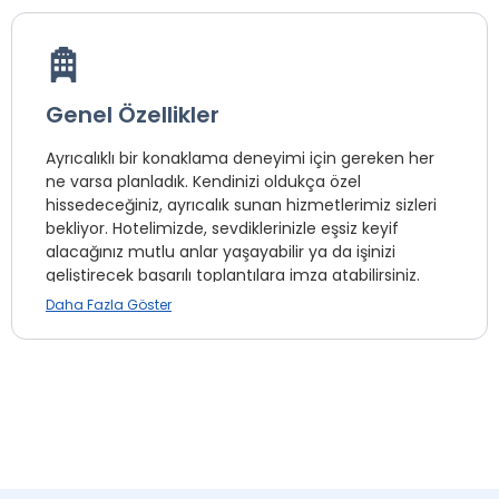
Genel Özellikler
Ayrıcalıklı bir konaklama deneyimi için gereken her
ne varsa planladık. Kendinizi oldukça özel
hissedeceğiniz, ayrıcalık sunan hizmetlerimiz sizleri
bekliyor. Hotelimizde, sevdiklerinizle eşsiz keyif
alacağınız mutlu anlar yaşayabilir ya da işinizi
geliştirecek başarılı toplantılara imza atabilirsiniz.
Daha Fazla Göster
Hotelimiz sosyal aktivite imkanlarına sahiptir.
Yüzme havuzu, Türk Hamamı, Sauna, Spor Salonu,
Buhar Odası gibi birçok imkan, ihtiyaçlarınızı
karşılamak ve iyi bir sosyal deneyim için Grand
Karagül Hotel kalitesiyle hizmetinizde.