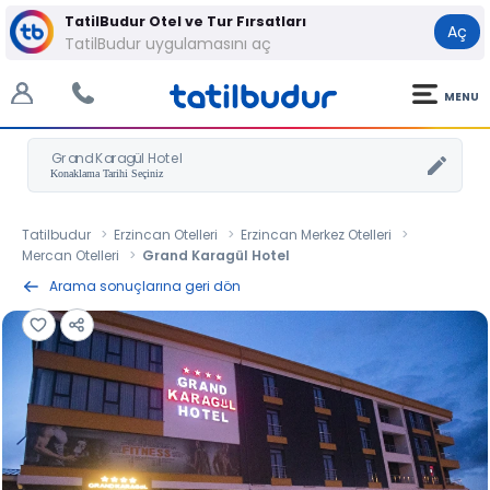
TatilBudur Otel ve Tur Fırsatları
Aç
TatilBudur uygulamasını aç
MENU
Grand Karagül Hotel
Tatilbudur
Erzincan Otelleri
Erzincan Merkez Otelleri
Mercan Otelleri
Grand Karagül Hotel
Arama sonuçlarına geri dön