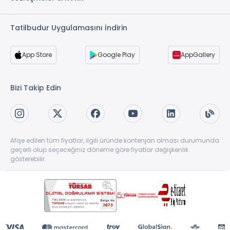
2 Adet Oda *
3 Adet Oda *
Tatilbudur Uygulamasını İndirin
2 Adet Mutfak *
3 Adet Mutfak *
App Store
Google Play
AppGallery
* ile işaretli özellikler ücretlidir.
Bizi Takip Edin
Afişe edilen tüm fiyatlar, ilgili üründe kontenjan olması durumunda
geçerli olup seçeceğiniz döneme göre fiyatlar değişkenlik
gösterebilir.