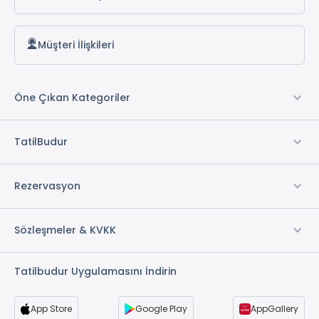
* ile işaretli özellikler ücretlidir.
Müşteri İlişkileri
Öne Çıkan Kategoriler
TatilBudur
Rezervasyon
Sözleşmeler & KVKK
Tatilbudur Uygulamasını İndirin
App Store
Google Play
AppGallery