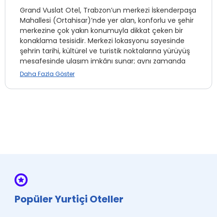
Grand Vuslat Otel, Trabzon’un merkezi İskenderpaşa
Mahallesi (Ortahisar)’nde yer alan, konforlu ve şehir
merkezine çok yakın konumuyla dikkat çeken bir
konaklama tesisidir. Merkezi lokasyonu sayesinde
şehrin tarihi, kültürel ve turistik noktalarına yürüyüş
mesafesinde ulaşım imkânı sunar; aynı zamanda
çevre ilçelere ve ulaşım noktalarına kolay bağlantı
Daha Fazla Göster
sağlar.
Tesisin odaları klimalı olup ücretsiz Wi-Fi, düz ekran
TV, özel banyo ve saç kurutma makinesi gibi
modern imkânlarla donatılmıştır. Bazı odalar şehir
manzaralı balkon gibi ayrıcalıklarla da misafirlerin
konforunu artırır.
Her sabah sunulan açık büfe ve helal kahvaltı ile
güne enerjik bir başlangıç yapılabilir. Otelde ayrıca
restoran, teras, ortak oturma alanı ve ücretsiz özel
Popüler Yurtiçi Oteller
otopark gibi hizmetler de bulunur. 24 saat açık
resepsiyon ekibi farklı dillerde hizmet vererek