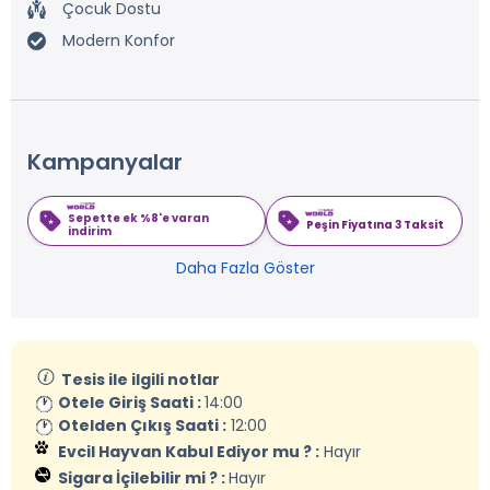
Çocuk Dostu
Modern Konfor
Kampanyalar
Sepette ek %8'e varan
Peşin Fiyatına 3 Taksit
indirim
Daha Fazla Göster
Tesis ile ilgili notlar
Otele Giriş Saati :
14:00
Otelden Çıkış Saati :
12:00
Evcil Hayvan Kabul Ediyor mu ? :
Hayır
Sigara İçilebilir mi ? :
Hayır