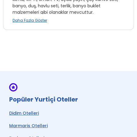
banyo, duş, havlu seti, terlik, banyo buklet
malzemeleri gibi olanaklar mevcuttur.
Daha Fazla Göster
Tesis, Nilüfer Bursa'da konumlanmaktadır.
Mini Bar
Telefon *
Emanet Kasa
İnternet
Araç Kiralama *
Popüler Yurtiçi Oteller
Kuru Temizleme *
Transfer Hizmeti *
Didim Otelleri
Ütü Hizmeti *
Marmaris Otelleri
Wi-fi
Ön Büro