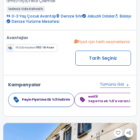
İzmir
Foça
Fevzi Çakmak
İadesiz Oda Kahvaltı
0-3 Yaş Çocuk Avantajı
Denize Sıfır
Jakuzili Odalar
Balayı
Denize Yürüme Mesafesi
Avantajlar
Fiyat için tarih seçmelisiniz
TB Club Kazancın
1153 TB Puan
Tarih Seçiniz
Kampanyalar
Tümünü Gör
Peşin Fiyatına Ek %3 İndirim
Sepette ek %8'e varan indiri