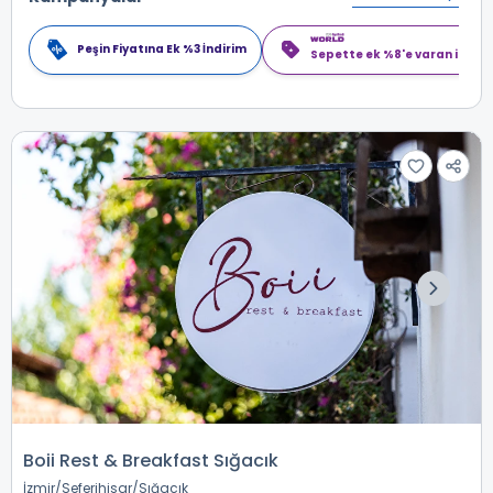
Peşin Fiyatına Ek %3 İndirim
Sepette ek %8'e varan indiri
Boii Rest & Breakfast Sığacık
İzmir
Seferihisar
Sığacık