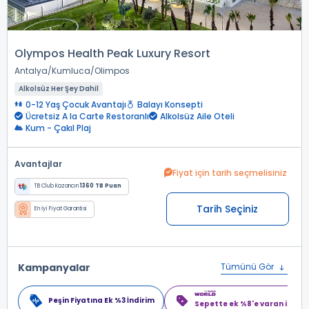
Olympos Health Peak Luxury Resort
Antalya
Kumluca
Olimpos
Alkolsüz Her Şey Dahil
0-12 Yaş Çocuk Avantajı
Balayı Konsepti
Ücretsiz A la Carte Restoranlı
Alkolsüz Aile Oteli
Kum - Çakıl Plaj
Avantajlar
Fiyat için tarih seçmelisiniz
TB Club Kazancın
1360 TB Puan
Tarih Seçiniz
En İyi Fiyat Garantisi
Kampanyalar
Tümünü Gör
Peşin Fiyatına Ek %3 İndirim
Sepette ek %8'e varan indiri