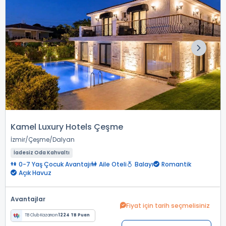
Kamel Luxury Hotels Çeşme
İzmir
Çeşme
Dalyan
İadesiz Oda Kahvaltı
0-7 Yaş Çocuk Avantajı
Aile Oteli
Balayı
Romantik
Açık Havuz
Avantajlar
Fiyat için tarih seçmelisiniz
TB Club Kazancın
1224 TB Puan