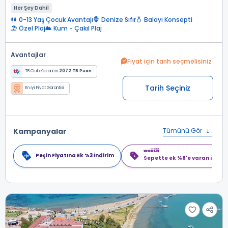
Her Şey Dahil
0-13 Yaş Çocuk Avantajı
Denize Sıfır
Balayı Konsepti
Özel Plaj
Kum - Çakıl Plaj
Avantajlar
Fiyat için tarih seçmelisiniz
TB Club Kazancın
2072 TB Puan
Tarih Seçiniz
En İyi Fiyat Garantisi
Kampanyalar
Tümünü Gör
Peşin Fiyatına Ek %3 İndirim
Sepette ek %8'e varan indiri