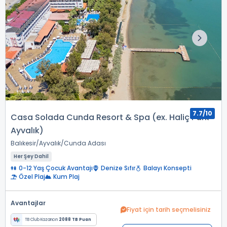
7.7/10
Casa Solada Cunda Resort & Spa (ex. Haliç Park
Ayvalık)
Balıkesir
Ayvalık
Cunda Adası
Her Şey Dahil
0-12 Yaş Çocuk Avantajı
Denize Sıfır
Balayı Konsepti
Özel Plaj
Kum Plaj
Avantajlar
Fiyat için tarih seçmelisiniz
TB Club Kazancın
2088 TB Puan