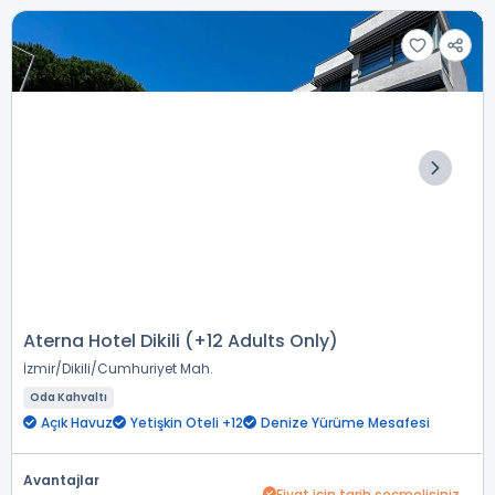
Aterna Hotel Dikili (+12 Adults Only)
İzmir
Dikili
Cumhuriyet Mah.
Oda Kahvaltı
Açık Havuz
Yetişkin Oteli +12
Denize Yürüme Mesafesi
Avantajlar
Fiyat için tarih seçmelisiniz