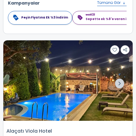
Kampanyalar
Tümünü Gör
Peşin Fiyatına Ek %3 İndirim
Sepette ek %8'e varan indiri
Alaçatı Viola Hotel