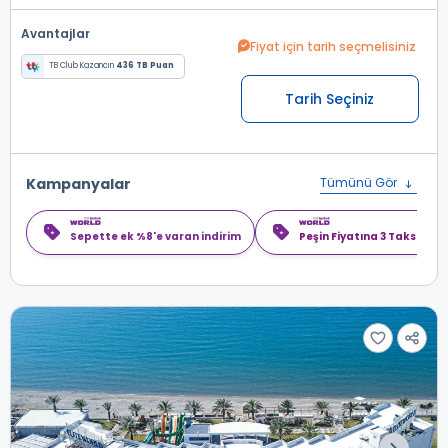
Avantajlar
Fiyat için tarih seçmelisiniz
TB Club Kazancın
436 TB Puan
Tarih Seçiniz
Kampanyalar
Tümünü Gör
Sepette ek %8'e varan indirim
Peşin Fiyatına 3 Taksit