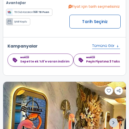
Avantajlar
Fiyat için tarih seçmelisiniz
TB Club Kazancın
168 TB Puan
Tarih Seçiniz
İptal Koşulu
Kampanyalar
Tümünü Gör
Sepette ek %8'e varan indirim
Peşin Fiyatına 3 Taksit