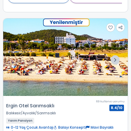
69 kullanıcı yorumu
Ergin Otel Sarımsaklı
8.4/10
Balıkesir
Ayvalık
Sarımsaklı
Yarım Pansiyon
0-12 Yaş Çocuk Avantajı
Balayı Konsepti
Mavi Bayraklı