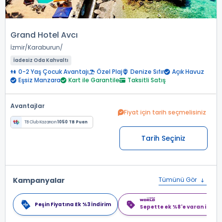
Grand Hotel Avcı
İzmir
Karaburun
İadesiz Oda Kahvaltı
0-2 Yaş Çocuk Avantajı
Özel Plaj
Denize Sıfır
Açık Havuz
Eşsiz Manzara
Kart ile Garantile
Taksitli Satış
Avantajlar
Fiyat için tarih seçmelisiniz
TB Club Kazancın
1050 TB Puan
Tarih Seçiniz
Kampanyalar
Tümünü Gör
Peşin Fiyatına Ek %3 İndirim
Sepette ek %8'e varan indiri