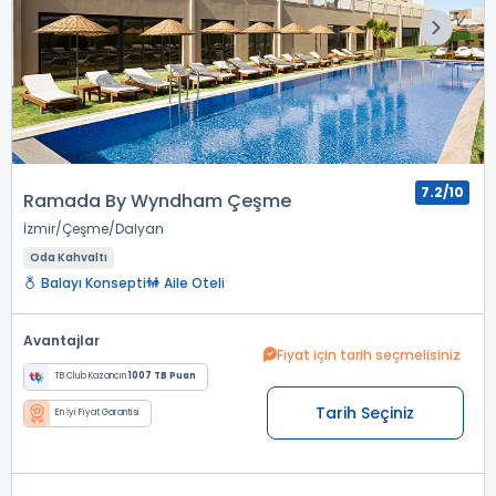
7.2/10
Ramada By Wyndham Çeşme
İzmir
Çeşme
Dalyan
Oda Kahvaltı
Balayı Konsepti
Aile Oteli
Avantajlar
Fiyat için tarih seçmelisiniz
TB Club Kazancın
1007 TB Puan
Tarih Seçiniz
En İyi Fiyat Garantisi