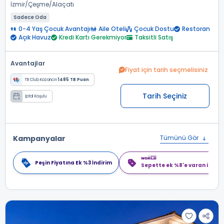
İzmir
Çeşme
Alaçatı
Sadece Oda
0-4 Yaş Çocuk Avantajı
Aile Oteli
Çocuk Dostu
Restoran
Açık Havuz
Kredi Kartı Gerekmiyor
Taksitli Satış
Avantajlar
Fiyat için tarih seçmelisiniz
TB Club Kazancın
1485 TB Puan
Tarih Seçiniz
İptal Koşulu
Kampanyalar
Tümünü Gör
Peşin Fiyatına Ek %3 İndirim
Sepette ek %8'e varan indiri