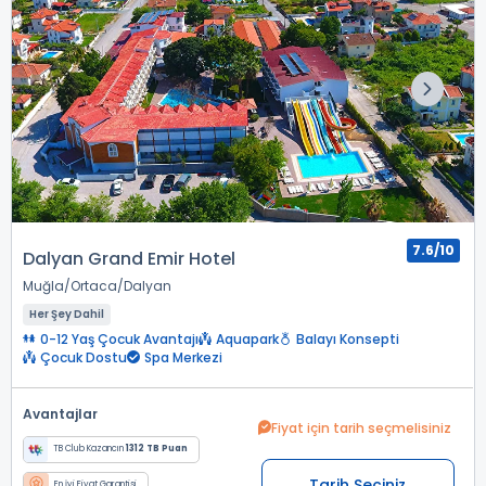
7.6/10
Dalyan Grand Emir Hotel
Muğla
Ortaca
Dalyan
Her Şey Dahil
0-12 Yaş Çocuk Avantajı
Aquapark
Balayı Konsepti
Çocuk Dostu
Spa Merkezi
Avantajlar
Fiyat için tarih seçmelisiniz
TB Club Kazancın
1312 TB Puan
Tarih Seçiniz
En İyi Fiyat Garantisi