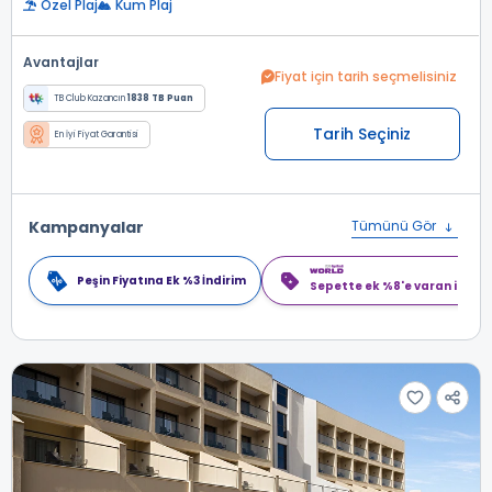
Özel Plaj
Kum Plaj
Avantajlar
Fiyat için tarih seçmelisiniz
TB Club Kazancın
1838 TB Puan
Tarih Seçiniz
En İyi Fiyat Garantisi
Kampanyalar
Tümünü Gör
Peşin Fiyatına Ek %3 İndirim
Sepette ek %8'e varan indiri