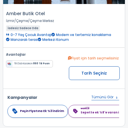
Amber Butik Otel
İzmir
Çeşme
Çeşme Merkez
İadesiz Sadece Oda
0-7 Yaş Çocuk Avantajı
Modern ve tertemiz konaklama
Manzaralı teras
Merkezi Konum
Avantajlar
Fiyat için tarih seçmelisiniz
TB Club Kazancın
860 TB Puan
Tarih Seçiniz
Kampanyalar
Tümünü Gör
Peşin Fiyatına Ek %3 İndirim
Sepette ek %8'e varan indiri