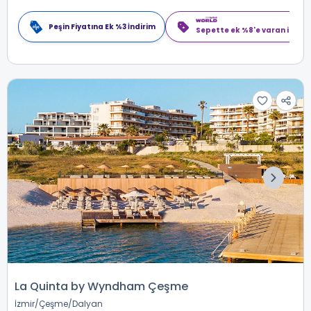
Peşin Fiyatına Ek %3 İndirim
Sepette ek %8'e varan indiri
La Quinta by Wyndham Çeşme
İzmir
Çeşme
Dalyan