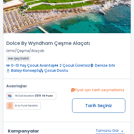
Dolce By Wyndham Çeşme Alaçatı
İzmir
Çeşme
Alaçatı
Her Şey Dahil
0-13 Yaş Çocuk Avantajı
2 Çocuk Ücretsiz
Denize Sıfır
Balayı Konsepti
Çocuk Dostu
Avantajlar
Fiyat için tarih seçmelisiniz
TB Club Kazancın
2519 TB Puan
Tarih Seçiniz
En İyi Fiyat Garantisi
Kampanyalar
Tümünü Gör