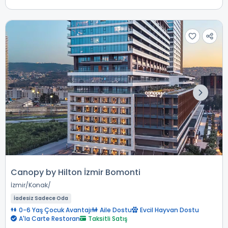
Canopy by Hilton İzmir Bomonti
İzmir
Konak
İadesiz Sadece Oda
0-6 Yaş Çocuk Avantajı
Aile Dostu
Evcil Hayvan Dostu
A'la Carte Restoran
Taksitli Satış