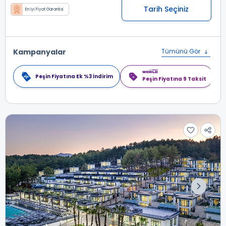
Tarih Seçiniz
En İyi Fiyat Garantisi
Kampanyalar
Tümünü Gör
Peşin Fiyatına Ek %3 İndirim
Peşin Fiyatına 9 Taksit