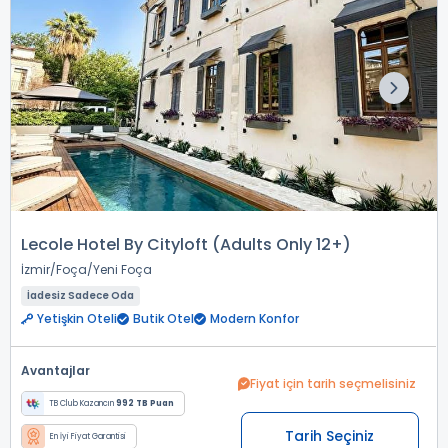
Lecole Hotel By Cityloft (Adults Only 12+)
İzmir
Foça
Yeni Foça
İadesiz Sadece Oda
Yetişkin Oteli
Butik Otel
Modern Konfor
Avantajlar
Fiyat için tarih seçmelisiniz
TB Club Kazancın
992 TB Puan
Tarih Seçiniz
En İyi Fiyat Garantisi