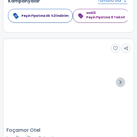
Kampanyalar
Tümünü Gör
Peşin Fiyatına Ek %3 İndirim
Peşin Fiyatına 9 Taksit
Foçamor Otel