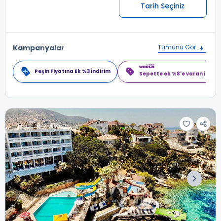
Tarih Seçiniz
Kampanyalar
Tümünü Gör
Peşin Fiyatına Ek %3 İndirim
Sepette ek %8'e varan indiri