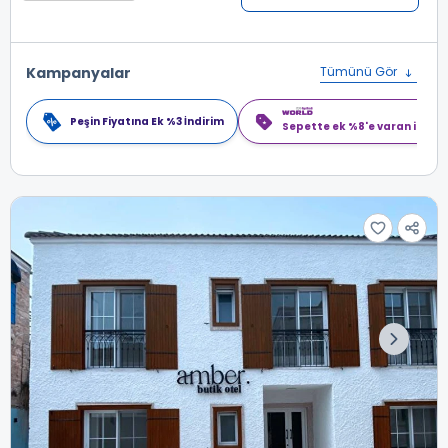
Kampanyalar
Tümünü Gör
Peşin Fiyatına Ek %3 İndirim
Sepette ek %8'e varan indiri