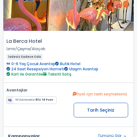
La Berca Hotel
İzmir
Çeşme
Alaçatı
İadesiz Sadece Oda
0-6 Yaş Çocuk Avantajı
Butik Hotel
24 Saat Resepsiyon Hizmeti
Ulaşım Avantajı
Kart ile Garantile
Taksitli Satış
Avantajlar
Fiyat için tarih seçmelisiniz
TB Club Kazancın
834 TB Puan
Tarih Seçiniz
Kampanyalar
Tümünü Gör