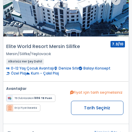
7.3/10
Elite World Resort Mersin Silifke
Mersin
Silifke
Yeşilovacık
Alkolsüz Her Şey Dahil
0-12 Yaş Çocuk Avantajı
Denize Sıfır
Balayı Konsept
Özel Plaj
Kum - Çakıl Plaj
Avantajlar
Fiyat için tarih seçmelisiniz
TB Club Kazancın
1896 TB Puan
Tarih Seçiniz
En İyi Fiyat Garantisi