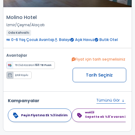
Molino Hotel
İzmir
Çeşme
Alaçatı
Oda Kahvaltı
0-6 Yaş Çocuk Avantajı
Balayı
Açık Havuz
Butik Otel
Avantajlar
Fiyat için tarih seçmelisiniz
TB Club Kazancın
1511 TB Puan
Tarih Seçiniz
İptal Koşulu
Kampanyalar
Tümünü Gör
Peşin Fiyatına Ek %3 İndirim
Sepette ek %8'e varan indiri