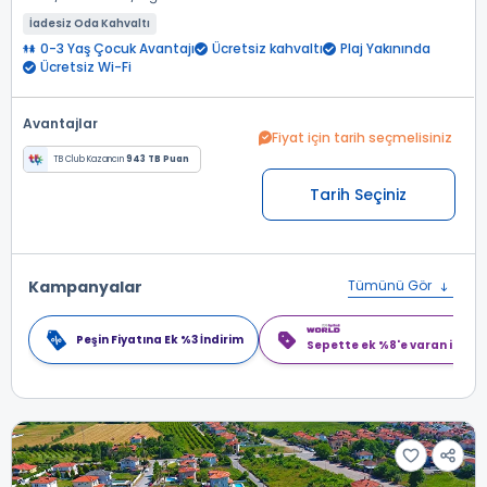
İadesiz Oda Kahvaltı
0-3 Yaş Çocuk Avantajı
Ücretsiz kahvaltı
Plaj Yakınında
Ücretsiz Wi-Fi
Avantajlar
Fiyat için tarih seçmelisiniz
TB Club Kazancın
943 TB Puan
Tarih Seçiniz
Kampanyalar
Tümünü Gör
Peşin Fiyatına Ek %3 İndirim
Sepette ek %8'e varan indiri