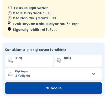
Tesis ile ilgili notlar
Otele Giriş Saati :
13:00
Otelden Çıkış Saati :
11:00
Evcil Hayvan Kabul Ediyor mu ? :
Hayır
Sigara İçilebilir mi ? :
Evet
Konaklama için kişi sayısı tercihiniz
Giriş
Çıkış
Kişi Sayısı
Güncelle