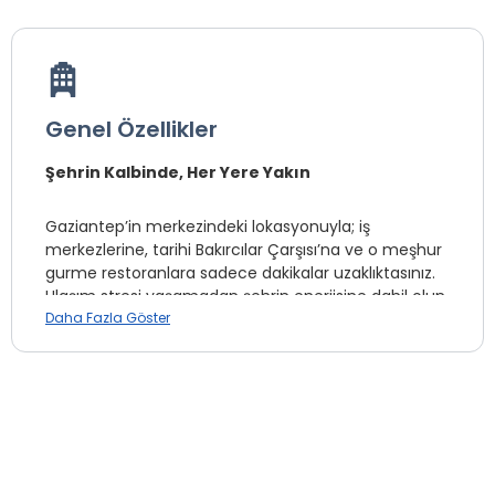
Genel Özellikler
Şehrin Kalbinde, Her Yere Yakın
Gaziantep’in merkezindeki lokasyonuyla; iş
merkezlerine, tarihi Bakırcılar Çarşısı’na ve o meşhur
gurme restoranlara sadece dakikalar uzaklıktasınız.
Ulaşım stresi yaşamadan şehrin enerjisine dahil olun.
Daha Fazla Göster
Otelimiz şehrin tam merkezinde bulunmakta
olup, tarihi ve turistik yerlere yürüme
mesafesindedir. Konforlu,rahat, temiz ve
güvenlidir.
Isıtma ve soğutma, Banyo(duş)/WC, Saç