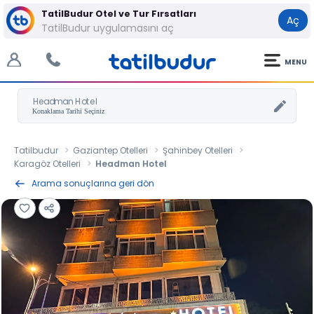
TatilBudur Otel ve Tur Fırsatları
Aç
TatilBudur uygulamasını aç
MENU
Headman Hotel
Tatilbudur
Gaziantep Otelleri
Şahinbey Otelleri
Karagöz Otelleri
Headman Hotel
Arama sonuçlarına geri dön