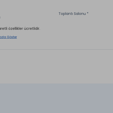
Toplantı Salonu *
s
Wi-fi
rk
aretli özellikler ücretlidir.
Merkezi Klima
Temizleme *
azla Göster
aretli özellikler ücretlidir.