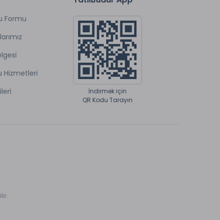
u Formu
larımız
lgesi
u Hizmetleri
ileri
İndirmek için
QR Kodu Tarayın
ir.