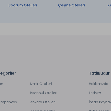
Bodrum Otelleri
Çeşme Otelleri
K
egoriler
TatilBudur
on
İzmir Otelleri
Hakkımızda
İstanbul Otelleri
İletişim
Kampanyası
Ankara Otelleri
İnsan Kaynak