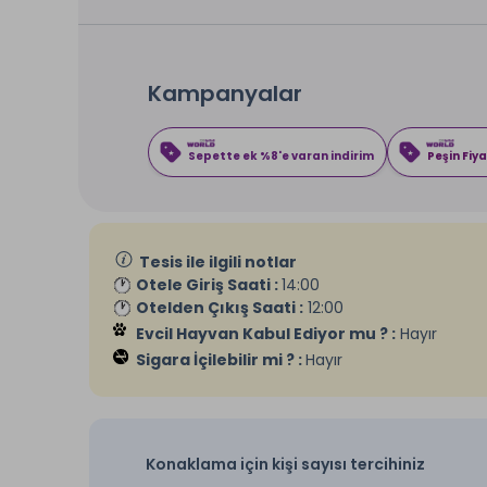
Kampanyalar
Sepette ek %8'e varan indirim
Peşin Fiya
Tesis ile ilgili notlar
Otele Giriş Saati :
14:00
Otelden Çıkış Saati :
12:00
Evcil Hayvan Kabul Ediyor mu ? :
Hayır
Sigara İçilebilir mi ? :
Hayır
Konaklama için kişi sayısı tercihiniz