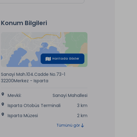
Konum Bilgileri
Haritada Göster
Sanayi Mah.104.Cadde No.73-1
32200Merkez - Isparta
Mevkii:
Sanayi Mahallesi
Isparta Otobüs Terminali
3 km
Isparta Müzesi
2 km
Tümünü gör