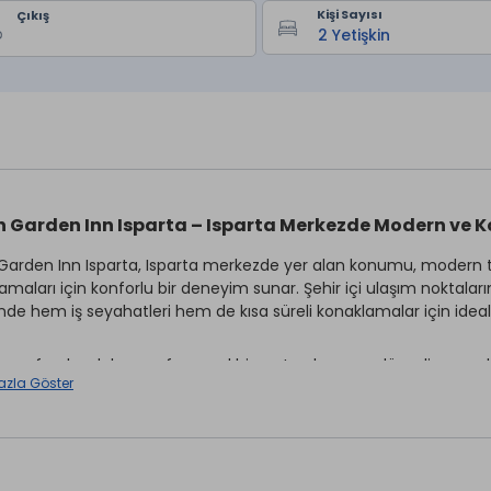
Kişi Sayısı
Çıkış
n Garden Inn Isparta – Isparta Merkezde Modern ve Ko
 Garden Inn Isparta, Isparta merkezde yer alan konumu, modern tasa
amaları için konforlu bir deneyim sunar. Şehir içi ulaşım noktaları
nde hem iş seyahatleri hem de kısa süreli konaklamalar için ideal b
 ve ferah odaları, profesyonel hizmet anlayışı ve düzenli yapısı
azla Göster
an rahat bir dinlenme ortamı sağlar. Şehir oteli konseptiyle hizme
ım kolaylığını bir arada sunar.
a’da merkezi, modern ve güvenilir bir şehir oteli arayanlar için H
tifidir.