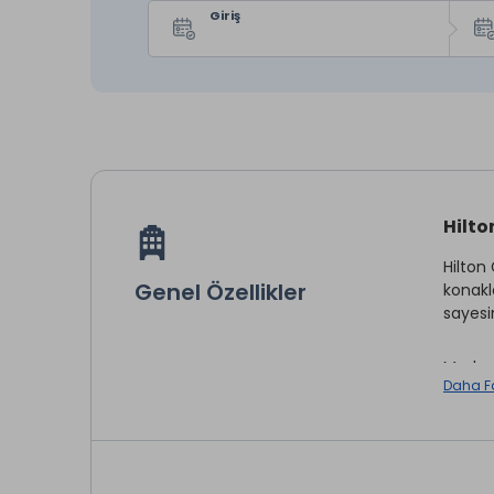
Giriş
Hilto
Hilton
Genel Özellikler
konakl
sayesi
Modern
Daha F
ardınd
ve ulaş
Ispart
alterna