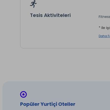
Tesis Aktiviteleri
Fitnes
Otopa
* ile iş
Kuru 
Daha F
* ile iş
Popüler Yurtiçi Oteller