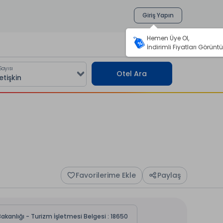
Giriş Yapın
Hemen Üye Ol,
İndirimli Fiyatları Görüntü
Sayısı
Otel Ara
Favorilerime Ekle
Paylaş
akanlığı - Turizm İşletmesi Belgesi : 18650