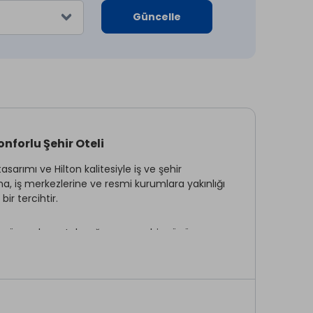
Güncelle
nforlu Şehir Oteli
rımı ve Hilton kalitesiyle iş ve şehir
na, iş merkezlerine ve resmi kurumlara yakınlığı
ir tercihtir.
yla öne çıkan otel, yoğun geçen bir günün
t veren Hilton Garden Inn Isparta, konfor, kalite
ilton Garden Inn Isparta güçlü bir konaklama