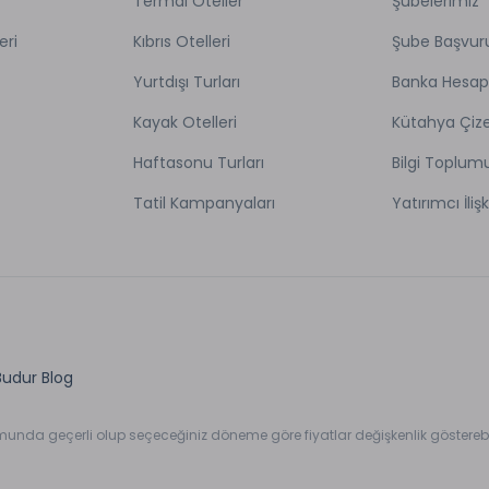
Termal Oteller
Şubelerimiz
eri
Kıbrıs Otelleri
Şube Başvur
Yurtdışı Turları
Banka Hesap
Kayak Otelleri
Kütahya Çize
Haftasonu Turları
Bilgi Toplum
Tatil Kampanyaları
Yatırımcı İlişk
Budur Blog
umunda geçerli olup seçeceğiniz döneme göre fiyatlar değişkenlik gösterebil