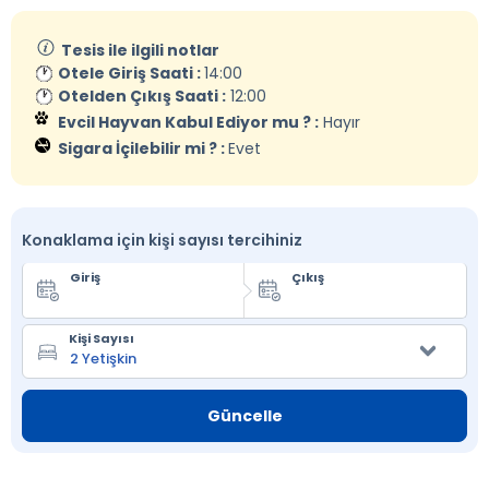
Tesis ile ilgili notlar
Otele Giriş Saati :
14:00
Otelden Çıkış Saati :
12:00
Evcil Hayvan Kabul Ediyor mu ? :
Hayır
Sigara İçilebilir mi ? :
Evet
Konaklama için kişi sayısı tercihiniz
Giriş
Çıkış
Kişi Sayısı
Güncelle