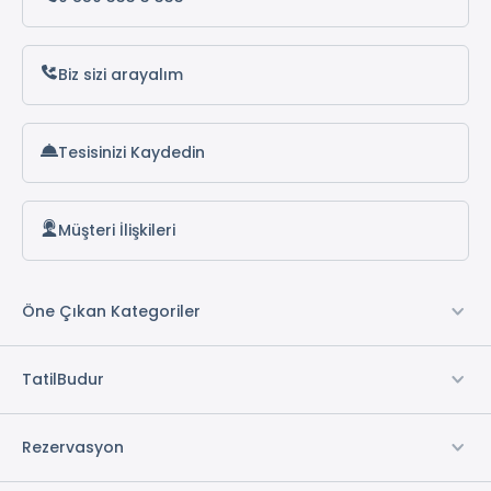
Otopark *
Transfer Hizmeti *
Biz sizi arayalım
Wi-fi
Ön Büro
Elektrik
Tesisinizi Kaydedin
Su
Müşteri İlişkileri
* ile işaretli özellikler ücretlidir.
Öne Çıkan Kategoriler
TatilBudur
Rezervasyon