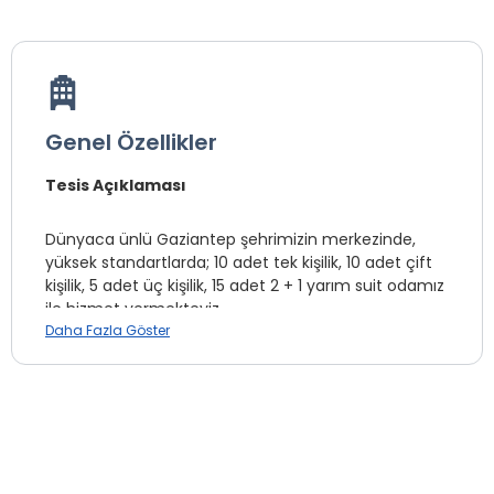
Genel Özellikler
Tesis Açıklaması
Dünyaca ünlü Gaziantep şehrimizin merkezinde,
yüksek standartlarda; 10 adet tek kişilik, 10 adet çift
kişilik, 5 adet üç kişilik, 15 adet 2 + 1 yarım suit odamız
ile hizmet vermekteyiz.
Daha Fazla Göster
Otelimizde gelen misafirlerimizin rahat, güvenli ve
huzurlu bir konaklama yapmaları için her türlü imkân
mevcuttur. Bu imkânlar hizmet kalitesi yönünden
kabul görmüş profesyonel kadromuzla titizlikle
gerçekleştirilmekte ve Gaziantep’teki eviniz
sloganıyla evinizin rahatlığını siz değerli