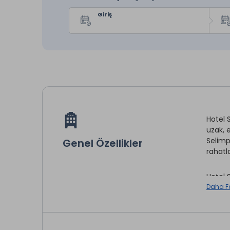
Giriş
Hotel 
uzak, 
Selimp
Genel Özellikler
rahatla
Hotel 
kurutm
Daha F
Tesis,
konakl