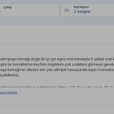
Kişi Sayısı
Çıkış
Selimpaşa Konağı doğa ile içi içe eşsiz manzarasıyla 5 yıldızlı otel
eşsiz bir konaklama keyfinin kapılarını çok uzaklara gitmeye gerek
aşa Konağı'nın denize sıfır yarı olimpik havuzunda eşsiz manzara
yabilirsiniz.
Selimpaşa Konağı'nın odalarında; klima, LCD TV, uydu yayın, Wi-Fi, b
a makinesi, banyo buklet malzemeleri gibi olanaklar mevcuttur.
azla Göster
 ücretsiz Wi-Fi erişimi, Spa merkezi ve sezonluk hizmet veren açı
ama olanağı sağlamaktadır.