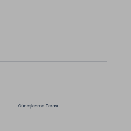
n dikkatine sunarız.
Restaurant & Bar
Ön Büro
Uyandırma Servisi
Açık Otopark
Sigara İçilmeyen Odalar
Güneşlenme Terası