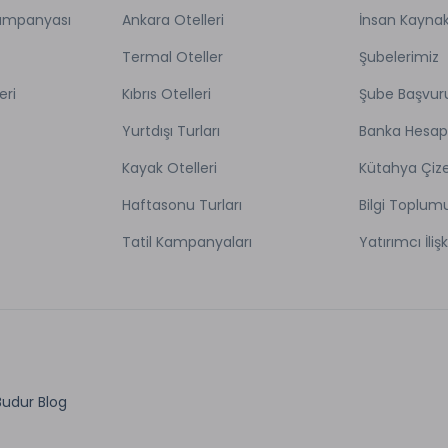
Kampanyası
Ankara Otelleri
İnsan Kaynak
Termal Oteller
Şubelerimiz
eri
Kıbrıs Otelleri
Şube Başvur
Yurtdışı Turları
Banka Hesap
Kayak Otelleri
Kütahya Çize
Haftasonu Turları
Bilgi Toplum
Tatil Kampanyaları
Yatırımcı İlişk
Budur Blog