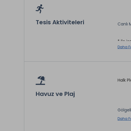
Tesisin
Tesis Aktiviteleri
Canlı M
Oda Se
* ile iş
Daha F
Telef
İntern
Sauna
Türk 
Halk P
* ile iş
Havuz ve Plaj
Gölgel
Şezlo
Daha F