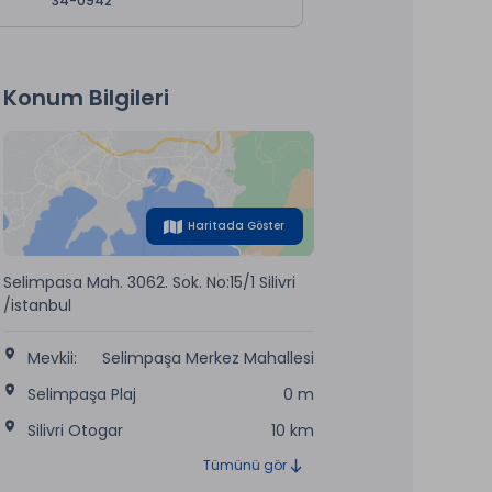
34-0942
Konum Bilgileri
Haritada Göster
Selimpasa Mah. 3062. Sok. No:15/1 Silivri
/istanbul
Mevkii:
Selimpaşa Merkez Mahallesi
Selimpaşa Plaj
0 m
Silivri Otogar
10 km
Tümünü gör