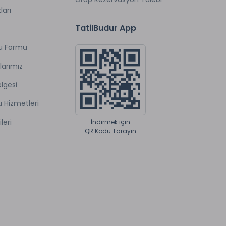
ları
TatilBudur App
u Formu
larımız
lgesi
u Hizmetleri
ileri
İndirmek için
QR Kodu Tarayın