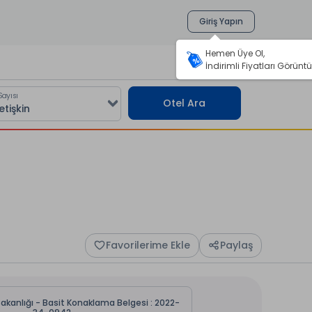
Giriş Yapın
Hemen Üye Ol,
İndirimli Fiyatları Görüntü
Sayısı
Otel Ara
Favorilerime Ekle
Paylaş
Bakanlığı - Basit Konaklama Belgesi : 2022-