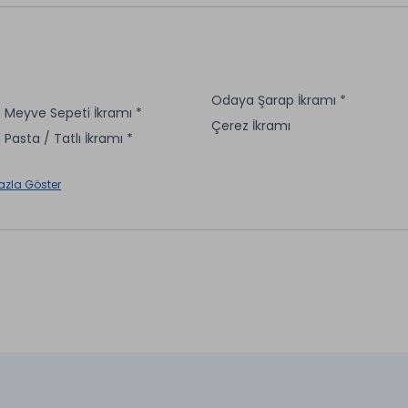
aretli özellikler ücretlidir.
Odaya Şarap İkramı *
Meyve Sepeti İkramı *
Çerez İkramı
Pasta / Tatlı İkramı *
aretli özellikler ücretlidir.
azla Göster