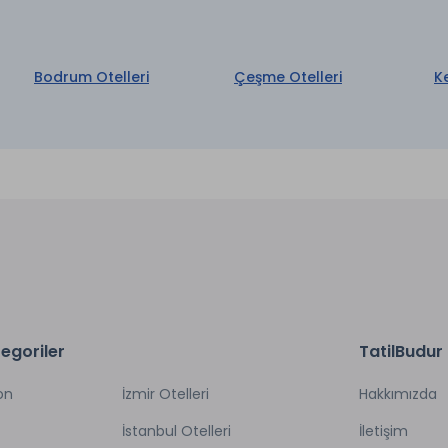
Bodrum Otelleri
Çeşme Otelleri
K
egoriler
TatilBudur
on
İzmir Otelleri
Hakkımızda
İstanbul Otelleri
İletişim