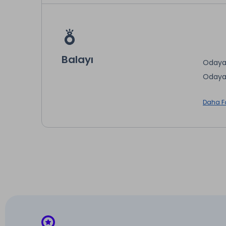
* ile iş
Balayı
Odaya 
Odaya 
* ile iş
Daha F