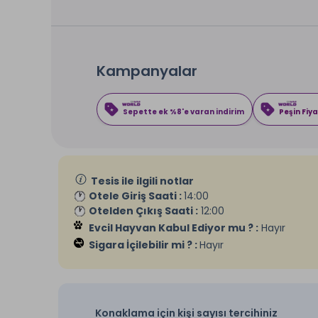
Kampanyalar
Sepette ek %8'e varan indirim
Peşin Fiya
Tesis ile ilgili notlar
Otele Giriş Saati :
14:00
Otelden Çıkış Saati :
12:00
Evcil Hayvan Kabul Ediyor mu ? :
Hayır
Sigara İçilebilir mi ? :
Hayır
Konaklama için kişi sayısı tercihiniz