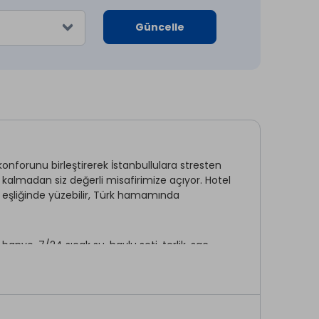
Güncelle
 konforunu birleştirerek İstanbullulara stresten
 kalmadan siz değerli misafirimize açıyor. Hotel
 eşliğinde yüzebilir, Türk hamamında
anyo, 7/24 sıcak su, havlu seti, terlik, saç
k havuz sunmaktadır. Silivri'ye 10 km mesafede