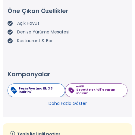
Öne Çıkan Özellikler
Açık Havuz
Denize Yürüme Mesafesi
Restaurant & Bar
Kampanyalar
Peşin Fiyatına Ek %3
Sepette ek %8'e varan
İndirim
indirim
Daha Fazla Göster
Tesis ile ilgili notlar