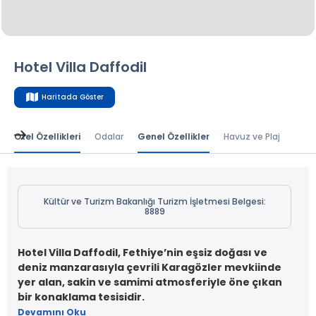
Hotel Villa Daffodil
Haritada Göster
Otel Özellikleri
Odalar
Genel Özellikler
Havuz ve Plaj
Kamp
Kültür ve Turizm Bakanlığı Turizm İşletmesi Belgesi:
8889
Hotel Villa Daffodil, Fethiye’nin eşsiz doğası ve
deniz manzarasıyla çevrili Karagözler mevkiinde
yer alan, sakin ve samimi atmosferiyle öne çıkan
bir konaklama tesisidir.
Devamını Oku