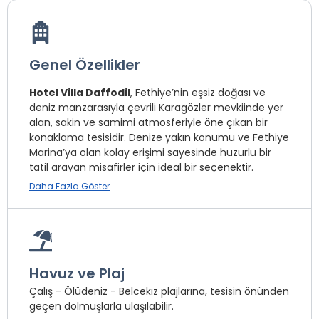
Genel Özellikler
Hotel Villa Daffodil
, Fethiye’nin eşsiz doğası ve
deniz manzarasıyla çevrili Karagözler mevkiinde yer
alan, sakin ve samimi atmosferiyle öne çıkan bir
konaklama tesisidir. Denize yakın konumu ve Fethiye
Marina’ya olan kolay erişimi sayesinde huzurlu bir
tatil arayan misafirler için ideal bir seçenektir.
Daha Fazla Göster
Tesis, konforlu ve ferah şekilde tasarlanmış
odalarıyla hizmet vermektedir. Odalarda klima, LCD
TV, minibar, ücretsiz Wi-Fi, kasa, özel banyo, saç
kurutma makinesi ve balkon veya teras
bulunmaktadır. Bazı odalar deniz manzaralı olup
Havuz ve Plaj
misafirlere keyifli bir konaklama deneyimi sunar.
Çalış - Ölüdeniz - Belcekız plajlarına, tesisin önünden
geçen dolmuşlarla ulaşılabilir.
Hotel Villa Daffodil bünyesinde açık yüzme havuzu,