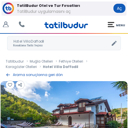
TatilBudur Otel ve Tur Fırsatları
Aç
TatilBudur uygulamasını aç
MENU
Hotel Villa Daffodil
Tatilbudur
Muğla Otelleri
Fethiye Otelleri
Karagözler Otelleri
Hotel Villa Daffodil
Arama sonuçlarına geri dön