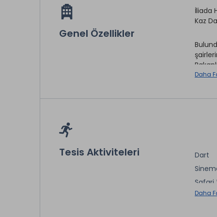
İliada
Kaz Dağ
Genel Özellikler
Bulund
şairle
Bakanlı
Daha F
Kaz Da
Hotel,
yaşatı
Otelim
odalar
Tesis Aktiviteleri
nevres
Dart
otel g
Sinem
olması
Safari 
yaratın
Daha F
Yoga
Restor