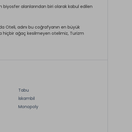
biyosfer alanlarından biri olarak kabul edilen
da Oteli, adını bu coğrafyanın en büyük
da hiçbir ağaç kesilmeyen otelimiz, Turizm
e sahip havasıyla dört mevsimi de yaşatan Iliada
bir ortam sunarak bambaşka bir tatil deneyimi
tır. Her detayın özenle düşünüldüğü
 sunmaktadır. Yumuşak yataklar, kaliteli
Tabu
rahatlayabilir ve gevşeyebilirsiniz. Ayrıca,
İskambil
 odaklanarak konaklamanızın daha da konforlu
ın ve konaklamanız boyunca unutulmaz anılar
Monopoly
tulmaz bir yemek deneyimi yaşamak için