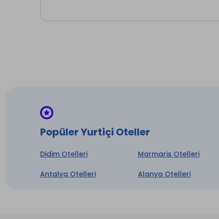
Çamaş
Mini Ba
Telef
Masaj 
İntern
Mutfak
Otopa
Transf
Ütü Hi
Popüler Yurtiçi Oteller
* ile iş
Didim Otelleri
Marmaris Otelleri
Antalya Otelleri
Alanya Otelleri