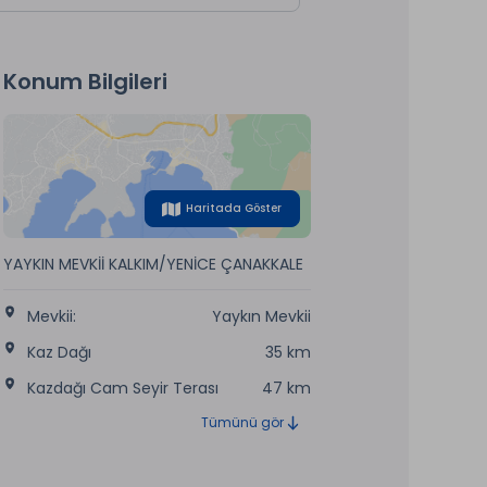
Konum Bilgileri
Haritada Göster
YAYKIN MEVKİİ KALKIM/YENİCE ÇANAKKALE
Mevkii:
Yaykın Mevkii
Kaz Dağı
35 km
Kazdağı Cam Seyir Terası
47 km
Tümünü gör