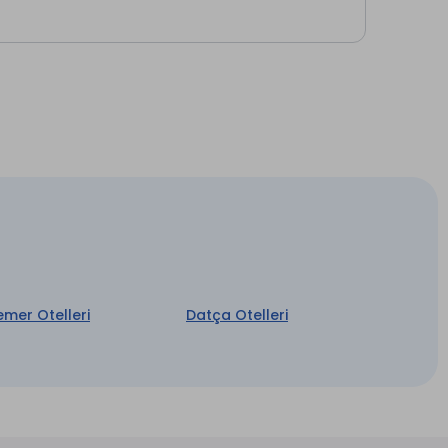
Bisiklet Kiralama *
Açık Otopark
Sigara İçilmeyen Odalar
Su
Şömine Yakımı
Kitap & Dergi Köşesi
Elektrikli Araç Şarj İstasyonu *
emer Otelleri
Datça Otelleri