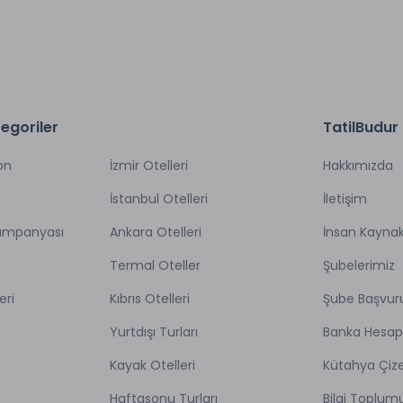
egoriler
TatilBudur
on
İzmir Otelleri
Hakkımızda
İstanbul Otelleri
İletişim
Kampanyası
Ankara Otelleri
İnsan Kaynak
Termal Oteller
Şubelerimiz
eri
Kıbrıs Otelleri
Şube Başvur
Yurtdışı Turları
Banka Hesap
Kayak Otelleri
Kütahya Çize
Haftasonu Turları
Bilgi Toplum