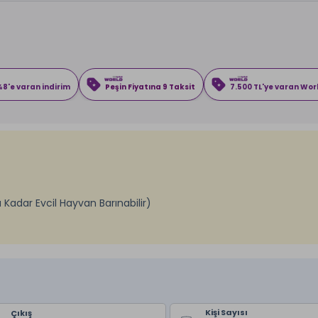
8'e varan indirim
Peşin Fiyatına 9 Taksit
7.500 TL'ye varan Wo
 Kadar Evcil Hayvan Barınabilir)
Kişi Sayısı
Çıkış