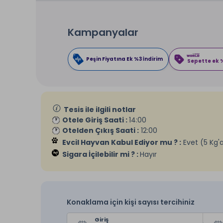
Kampanyalar
Peşin Fiyatına Ek %3 İndirim
Sepette ek %
Tesis ile ilgili notlar
Otele Giriş Saati :
14:00
Otelden Çıkış Saati :
12:00
Evcil Hayvan Kabul Ediyor mu ? :
Evet (5 Kg'a
Sigara İçilebilir mi ? :
Hayır
Konaklama için kişi sayısı tercihiniz
Giriş