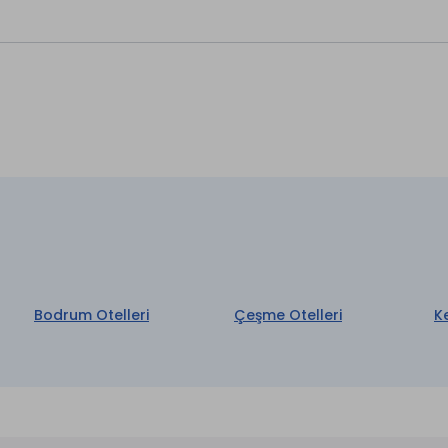
ırhane *
Wi-fi
r *
Bebek Sandalyesi
on
Kütüphane
*
Restaurant & Bar *
et
Ön Büro
 *
Uyandırma Servisi
rk
Dinlenme Odası
er Hizmeti *
TV Odası
zmeti *
aretli özellikler ücretlidir.
Bodrum Otelleri
Çeşme Otelleri
K