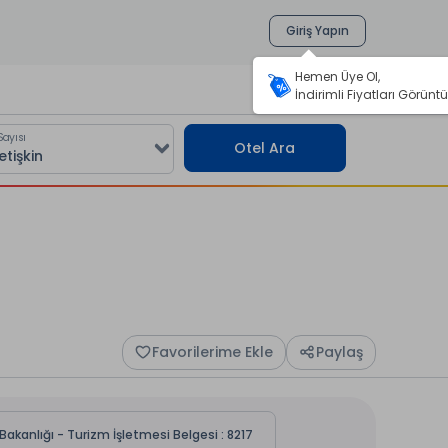
Giriş Yapın
Hemen Üye Ol,
İndirimli Fiyatları Görüntü
Sayısı
Otel Ara
Favorilerime Ekle
Paylaş
Bakanlığı - Turizm İşletmesi Belgesi : 8217