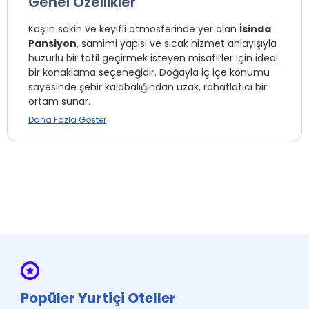
Genel Özellikler
Kaş’ın sakin ve keyifli atmosferinde yer alan
İsinda
Pansiyon
, samimi yapısı ve sıcak hizmet anlayışıyla
huzurlu bir tatil geçirmek isteyen misafirler için ideal
bir konaklama seçeneğidir. Doğayla iç içe konumu
sayesinde şehir kalabalığından uzak, rahatlatıcı bir
ortam sunar.
Daha Fazla Göster
Konforlu ve kullanışlı odaları, misafirlerin ihtiyaçları
göz önünde bulundurularak özenle düzenlenmiştir.
Odalarda bulunan klima, ücretsiz Wi-Fi ve temel
donanımlar sayesinde konaklamanız boyunca rahat
bir deneyim yaşayabilirsiniz. Bazı odalarda balkon
bulunmakta olup, Kaş’ın temiz havasının keyfini
çıkarma imkânı sunar.
Güler yüzlü işletmeciliği ve samimi atmosferiyle öne
çıkan İsinda Pansiyon, Kaş merkezine ve çevredeki
plajlara yakın konumu sayesinde hem dinlenmek
Popüler Yurtiçi Oteller
hem de bölgeyi keşfetmek isteyen misafirler için