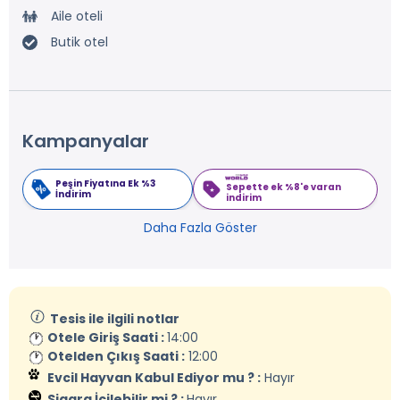
Aile oteli
Butik otel
Kampanyalar
Peşin Fiyatına Ek %3
Sepette ek %8'e varan
İndirim
indirim
Daha Fazla Göster
Tesis ile ilgili notlar
Otele Giriş Saati :
14:00
Otelden Çıkış Saati :
12:00
Evcil Hayvan Kabul Ediyor mu ? :
Hayır
Sigara İçilebilir mi ? :
Hayır