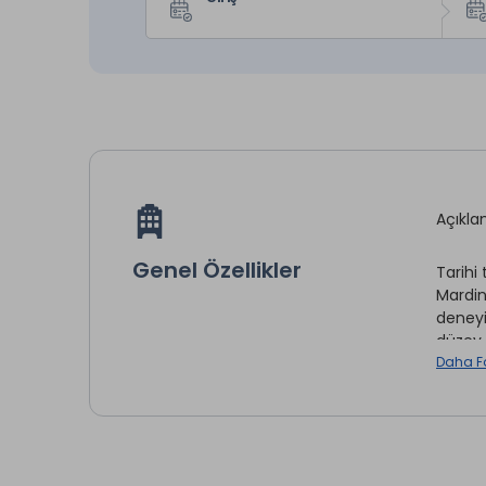
Açıkl
Genel Özellikler
Tarihi
Mardin
deneyi
düzey 
Daha F
Mini Ba
Oda Se