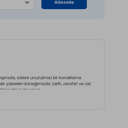
Güncelle
ışımızla, sizlere unutulmaz bir konaklama
de yükselen konağımızda; tarih, zarafet ve üst
a deneyimi sunuyoruz.
Sigara İçilmeyen Odalar
Elektrik