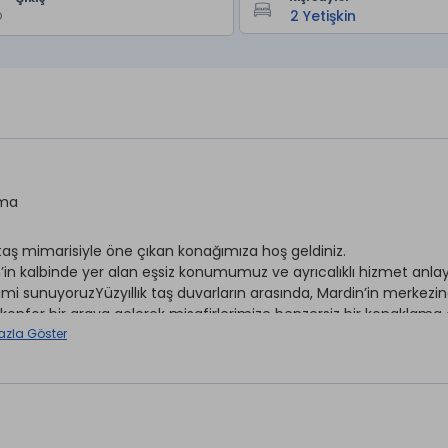
ama
 taş mimarisiyle öne çıkan konağımıza hoş geldiniz.
’in kalbinde yer alan eşsiz konumumuz ve ayrıcalıklı hizmet anlay
mi sunuyoruzYüzyıllık taş duvarların arasında, Mardin’in merkezin
konfor bir araya gelerek misafirlerimize benzersiz bir konaklam
azla Göster
İnternet
r *
Wi-fi
rvisi *