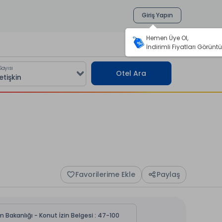
Giriş Yapın
Hemen Üye Ol,
İndirimli Fiyatları Görüntü
Sayısı
Otel Ara
Favorilerime Ekle
Paylaş
m Bakanlığı - Konut İzin Belgesi : 47-100