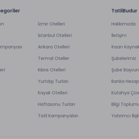
egoriler
TatilBudur
on
İzmir Otelleri
Hakkımızda
İstanbul Otelleri
İletişim
Kampanyası
Ankara Otelleri
İnsan Kaynak
Termal Oteller
Şubelerimiz
eri
Kıbrıs Otelleri
Şube Başvur
Yurtdışı Turları
Banka Hesap
Kayak Otelleri
Kütahya Çize
Haftasonu Turları
Bilgi Toplum
Tatil Kampanyaları
Yatırımcı İlişk