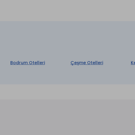
Ön Büro
on
TV Odası
t Kasa
aretli özellikler ücretlidir.
Bodrum Otelleri
Çeşme Otelleri
K