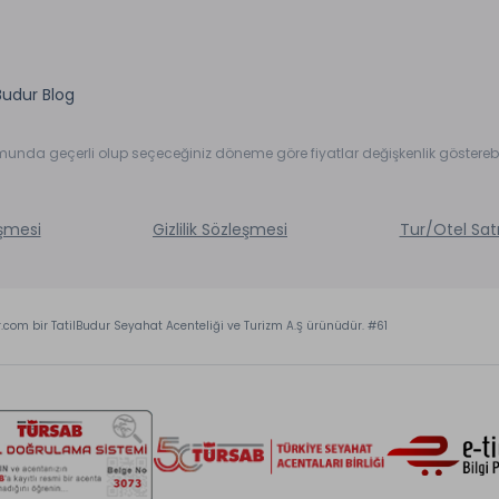
Budur Blog
umunda geçerli olup seçeceğiniz döneme göre fiyatlar değişkenlik gösterebil
eşmesi
Gizlilik Sözleşmesi
Tur/Otel Sat
r.com bir TatilBudur Seyahat Acenteliği ve Turizm A.Ş ürünüdür. #61