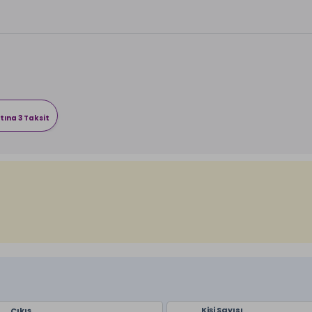
tına 3 Taksit
Kişi Sayısı
Çıkış