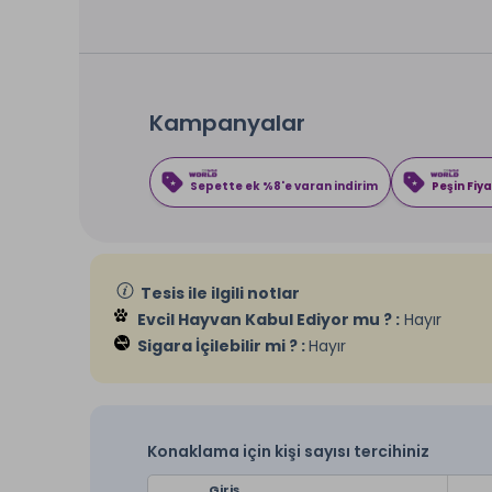
Kampanyalar
Sepette ek %8'e varan indirim
Peşin Fiya
Tesis ile ilgili notlar
Evcil Hayvan Kabul Ediyor mu ? :
Hayır
Sigara İçilebilir mi ? :
Hayır
Konaklama için kişi sayısı tercihiniz
Giriş