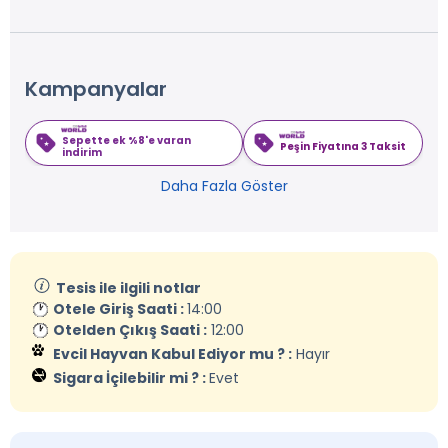
Kampanyalar
Sepette ek %8'e varan
Peşin Fiyatına 3 Taksit
indirim
Daha Fazla Göster
Tesis ile ilgili notlar
Otele Giriş Saati :
14:00
Otelden Çıkış Saati :
12:00
Evcil Hayvan Kabul Ediyor mu ? :
Hayır
Sigara İçilebilir mi ? :
Evet