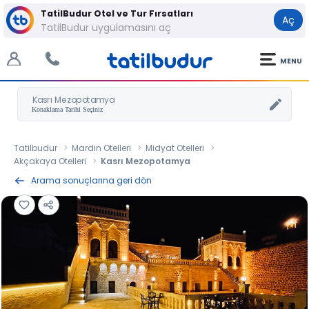
TatilBudur Otel ve Tur Fırsatları
Aç
TatilBudur uygulamasını aç
MENU
Kasrı Mezopotamya
Tatilbudur
Mardin Otelleri
Midyat Otelleri
Akçakaya Otelleri
Kasrı Mezopotamya
Arama sonuçlarına geri dön