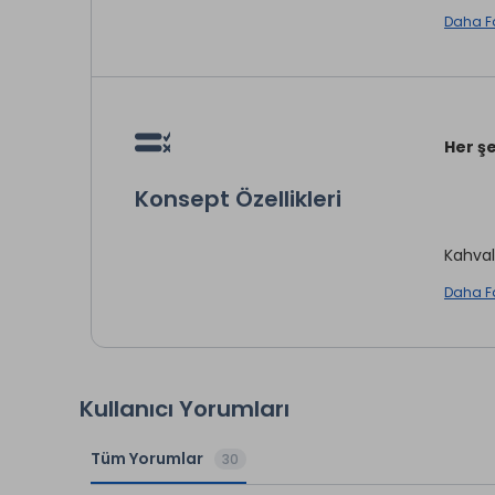
Daha F
Oda S
* ile iş
Her şe
Konsept Özellikleri
Kahval
Daha F
Geç Kah
Öğle Y
Kullanıcı Yorumları
Çay ve
Tüm Yorumlar
30
Akşam 