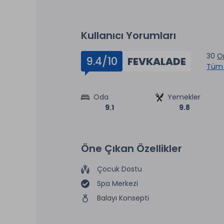
Kullanıcı Yorumları
30
On
9.4/10
FEVKALADE
Tüm 
Oda
Yemekler
9.1
9.8
Öne Çıkan Özellikler
Çocuk Dostu
Spa Merkezi
Balayı Konsepti