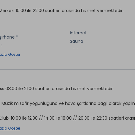
Merkezi 10:00 ile 22:00 saatleri arasında hizmet vermektedir.
İnternet
ırhane *
Sauna
ar
Türk Hamamı
rvisi *
azla Göster
Otopark
 & Kuaför *
Kayak Ekipmanları *
Görevlisi *
Fotoğraf Hizmetleri *
 *
Kese & Köpük *
*
ess 08:00 ile 21:00 saatleri arasında hizmet vermektedir.
Butik *
t Kasa
ı Müzik misafir yoğunluğuna ve hava şartlarına bağlı olarak yapıl
aretli özellikler ücretlidir.
Club; 10:00 ile 12:30 // 14:30 ile 18:00 // 20.30 ile 22:30 saatleri ara
azla Göster