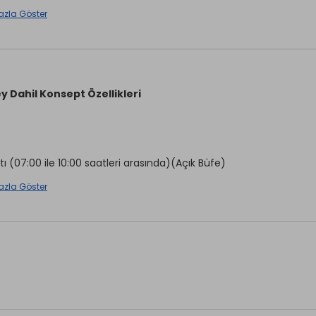
azla Göster
Odaya Meyve Sepeti İkramı
üslemesi
Odaya Şarap İkramı
aretli özellikler ücretlidir.
y Dahil Konsept Özellikleri
tı (07:00 ile 10:00 saatleri arasında)(Açık Büfe)
azla Göster
valtı (10:00 ile 10:30 saatleri arasında)
emeği (12:30 ile 14:00 saatleri arasında)(Açık Büfe)
 Pasta Büfesi (17:00 ile 18:00 saatleri arasında)
Yemeği (19:00 ile 21:30 saatleri arasında)(Açık Büfe)