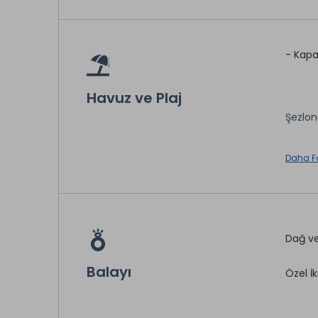
Bilardo
Masa T
- Kapa
Snow B
Havuz ve Plaj
Şezlo
* ile iş
* ile iş
Daha F
Dağ ve
Balayı
Özel İ