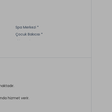
Spa Merkezi *
Çocuk Bakıcısı *
Skipass *
Teleski *
Kayak Dersi *
Bali ve Thai Masajı *
Snow Board *
Elektrikli Araç Şarj İstasyonu *
maktadır.
sında hizmet verir.