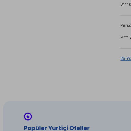
D*** K
Perso
M*** 
25 Y
Popüler Yurtiçi Oteller