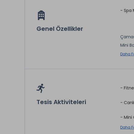
- Spa 
Genel Özellikler
Çamaş
Mini B
Oda Se
Daha F
Berber
Sağlık 
Market
Masaj 
- Fitn
Emane
Tesis Aktiviteleri
- Canl
* ile iş
- Mini 
Daha F