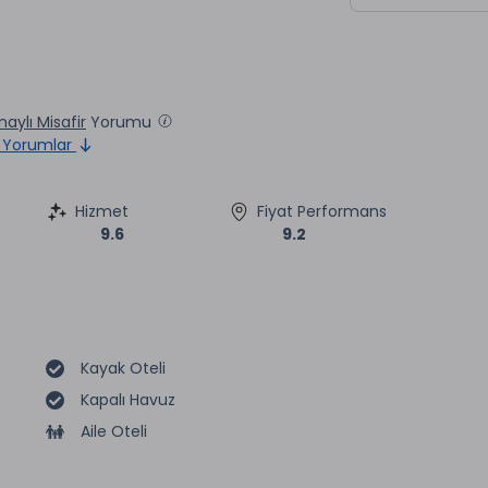
aylı Misafir
Yorumu
Yorumlar
Hizmet
Fiyat Performans
9.6
9.2
Kayak Oteli
Kapalı Havuz
Aile Oteli