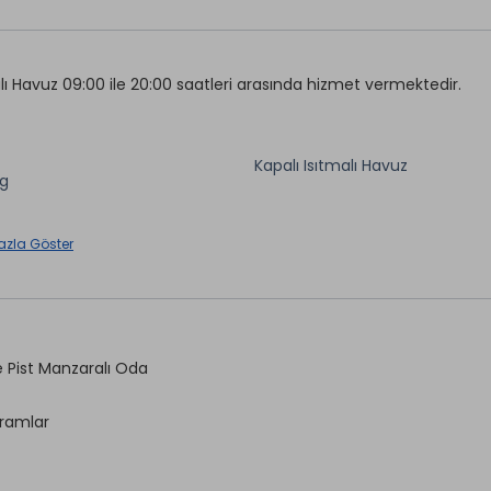
Canlı Müzik(Haftanın Belirli
 *
Günlerinde)
enisi *
lı Havuz 09:00 ile 20:00 saatleri arasında hizmet vermektedir.
Fitness
oard *
Kar Motoru *
Kapalı Isıtmalı Havuz
ng
aretli özellikler ücretlidir.
aretli özellikler ücretlidir.
azla Göster
 Pist Manzaralı Oda
kramlar