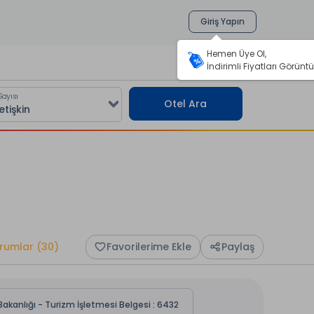
Giriş Yapın
Hemen Üye Ol,
İndirimli Fiyatları Görüntü
Sayısı
Otel Ara
rumlar (30)
Favorilerime Ekle
Paylaş
Bakanlığı - Turizm İşletmesi Belgesi : 6432