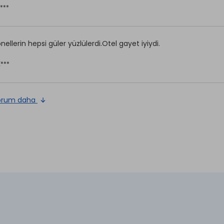
***
nellerin hepsi güler yüzlülerdi.Otel gayet iyiydi.
E***
orum daha