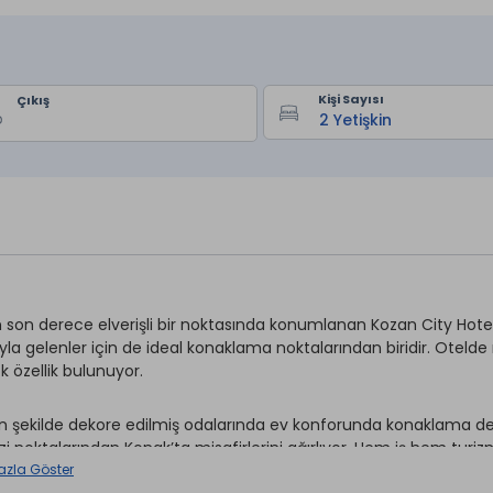
Kişi Sayısı
Çıkış
in son derece elverişli bir noktasında konumlanan Kozan City Hotel,
la gelenler için de ideal konaklama noktalarından biridir. Otelde 
k özellik bulunuyor.
 şekilde dekore edilmiş odalarında ev konforunda konaklama den
i noktalarından Konak’ta misafirlerini ağırlıyor. Hem iş hem turiz
an tesis, İzmir Enternasyonel Fuarı'na yürüme mesafesinde bulunuyo
azla Göster