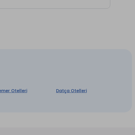
’na da yürünebilecek bir uzaklıkta
ilecek yerlere yakın oluşu ile öne çıkıyor. Kozan
eç kahvaltı da mevcuttur. Yakınlarda çok sayıda
gezginler için mükemmel bir seçimdir .
Restaurant & Bar *
Ön Büro
Uyandırma Servisi
Merkezi Klima
emer Otelleri
Datça Otelleri