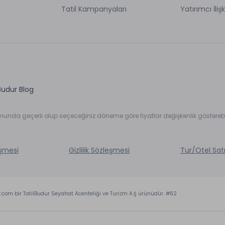
Tatil Kampanyaları
Yatırımcı İlişk
Budur Blog
umunda geçerli olup seçeceğiniz döneme göre fiyatlar değişkenlik gösterebil
eşmesi
Gizlilik Sözleşmesi
Tur/Otel Sat
r.com bir TatilBudur Seyahat Acenteliği ve Turizm A.Ş ürünüdür. #62