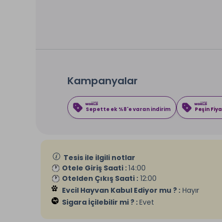
Kampanyalar
Sepette ek %8'e varan indirim
Peşin Fiya
Tesis ile ilgili notlar
Otele Giriş Saati :
14:00
Otelden Çıkış Saati :
12:00
Evcil Hayvan Kabul Ediyor mu ? :
Hayır
Sigara İçilebilir mi ? :
Evet