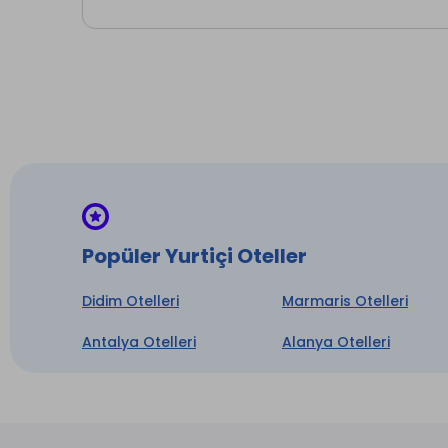
sahip 
konuml
City H
Günlük
restor
Konak, 
Çamaş
Oda Se
Popüler Yurtiçi Oteller
İntern
Otopar
Didim Otelleri
Marmaris Otelleri
* ile iş
Antalya Otelleri
Alanya Otelleri