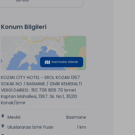
35-0111
Konum Bilgileri
Haritada Göster
KOZAN CİTY HOTEL - EROL KOZAN 1367
SOKAK NO :1 BASMANE / İZMİR KEMERALTI
VERGİ DAİRESİ : 150 706 806 70 İsmet
Kaptan Mahallesi, 1367. Sk. No:1, 35210
Konak/İzmir
Mevkii:
Basmane
Uluslararası İzmir Fuarı
1 km