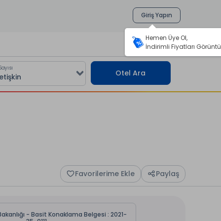
Giriş Yapın
Hemen Üye Ol,
İndirimli Fiyatları Görüntü
Sayısı
Otel Ara
Favorilerime Ekle
Paylaş
Bakanlığı - Basit Konaklama Belgesi : 2021-