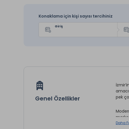
Konaklama için kişi sayısı tercihiniz
Giriş
İzmir’
amacıy
pek ço
Genel Özellikler
Modern
merkez
yer al
Daha F