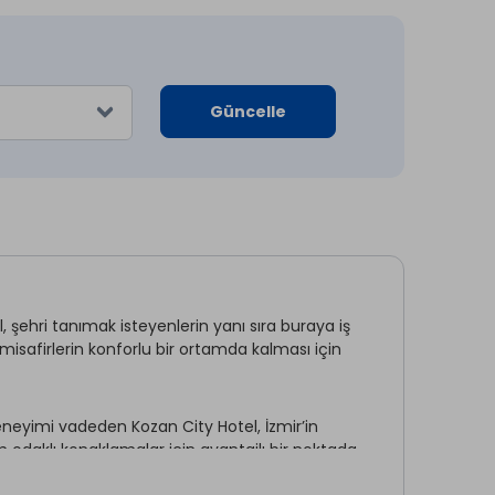
Güncelle
 şehri tanımak isteyenlerin yanı sıra buraya iş
misafirlerin konforlu bir ortamda kalması için
eyimi vadeden Kozan City Hotel, İzmir’in
m odaklı konaklamalar için avantajlı bir noktada
r. Misafirlerin ihtiyaçlarına yönelik olanaklara