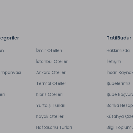
egoriler
TatilBudur
on
İzmir Otelleri
Hakkımızda
İstanbul Otelleri
İletişim
Kampanyası
Ankara Otelleri
İnsan Kaynak
Termal Oteller
Şubelerimiz
eri
Kıbrıs Otelleri
Şube Başvur
Yurtdışı Turları
Banka Hesap
Kayak Otelleri
Kütahya Çize
Haftasonu Turları
Bilgi Toplum