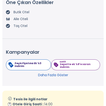
Öne Çıkan Özellikler
Butik Otel
Aile Oteli
Taş Otel
Kampanyalar
Peşin Fiyatına Ek %3
Sepette ek %8'e varan
İndirim
indirim
Daha Fazla Göster
Tesis ile ilgili notlar
Otele Giriş Saati :
14:00