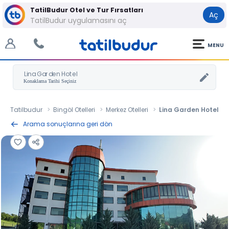
TatilBudur Otel ve Tur Fırsatları
Aç
TatilBudur uygulamasını aç
MENU
Lina Garden Hotel
Tatilbudur
Bingöl Otelleri
Merkez Otelleri
Lina Garden Hotel
Arama sonuçlarına geri dön